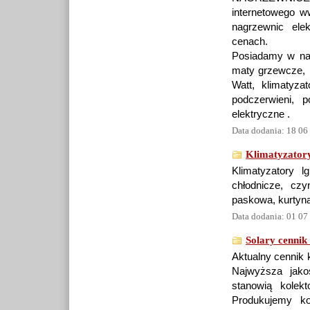
internetowego w
nagrzewnic ele
cenach.
Posiadamy w nasz
maty grzewcze, k
Watt, klimatyzat
podczerwieni, 
elektryczne .
Data dodania: 18 06
Klimatyzatory,
Klimatyzatory lg
chłodnicze, czy
paskowa, kurtyna
Data dodania: 01 07
Solary cennik
Aktualny cennik 
Najwyższa jako
stanowią kolek
Produkujemy ko