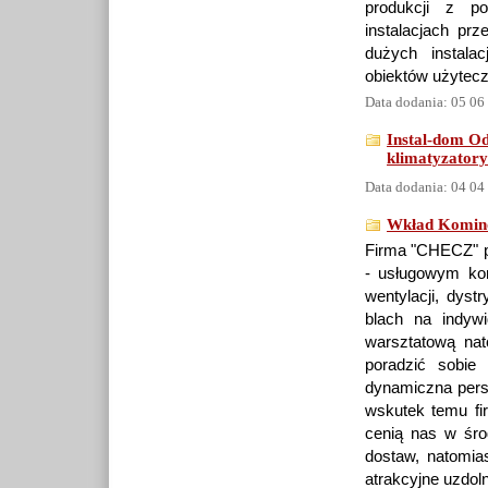
produkcji z p
instalacjach pr
dużych instala
obiektów użytecz
Data dodania: 05 06
Instal-dom Od
klimatyzatory
Data dodania: 04 04
Wkład Komin
Firma "CHECZ" po
- usługowym ko
wentylacji, dyst
blach na indyw
warsztatową nat
poradzić sobie
dynamiczna pers
wskutek temu fir
cenią nas w śro
dostaw, natomia
atrakcyjne uzdol