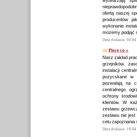
wytwarzają sp
nieprawdopodobn
ofertą naszej s
producentów ja
wykonanie instal
możemy podjąć si
Data dodania: 04 04
Piece co »
Nasz zakład prac
grzejników, za
instalacji centr
pozycskane w t
pozwalają na c
centralnego og
ochrony środow
klientów. W ka
zestawu grzewcz
zestawu nie jest
celu zapoznania 
Data dodania: 19 04