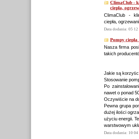
ClimaClub - k
ciepła, ogrze
ClimaClub - kl
ciepła, ogrzewa
Data dodania: 05 12
Pompy ciepła 
Nasza firma pos
takich producent
Jakie są korzyś
Stosowanie pomp 
Po zainstalowa
nawet o ponad 50
Oczywiście na d
Pewna grupa pom
dużej ilości ogr
użyciu energii. T
warstwowym ukła
Data dodania: 10 04