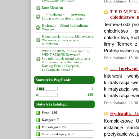
czyszczenie wentylacji
Data dodania: 15 11
Euro Clean Air
T E R M E X -
---= Intelwent =--- - przyjazny
chłodnictwo, 
klimat w twoim domu i pracy
Termex-Łódź proj
Hydraulik - Usługi hydrauliczne
Wrocław
chłodnictwo p
Klimatyzacja w domu, klimatyzacja
chłodnictwo, kur
Warszawa, klimatyzacja w
firmy Termex z 
mieszkaniu
Profesjonalne na
WENT-SERWIS, Straszęcin 295c,
WENT-SERWIS Krzysztof
Data dodania: 15 06
Urbanik, serwis usługi wentylacja
tłumiki montaż - Branżowy
Katalog Firm podkarpacia,
---= Intelwent
podkarpacie, rzeszów
Intelwent - wenty
Statystyka PageRank:
klimatyzacja -wen
1
klimatyzacja -wen
185
klimatyzacja -wen
Data dodania: 22 06
Statystyki katalogu:
Stron: 186
Hydraulik - U
Kategorii: 7
Kompleksowe Us
Podkategorii: 25
instalacje sanit
przetykanie wc, pr
Stron oczekujących: 7