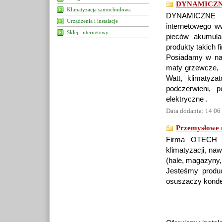
DYNAMICZN
Klimatyzacja samochodowa
DYNAMICZNE 
Urządzenia i instalacje
internetowego w
Sklep internetowy
pieców akumula
produkty takich f
Posiadamy w nasz
maty grzewcze, k
Watt, klimatyzat
podczerwieni, 
elektryczne .
Data dodania: 14 06
Przemysłowe n
Firma OTECH za
klimatyzacji, na
(hale, magazyny,
Jesteśmy produ
osuszaczy konden