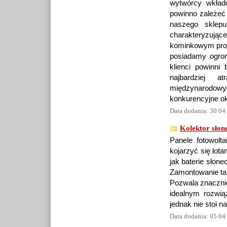
wytwórcy wkład
powinno zależeć
naszego sklep
charakteryzują
kominkowym prop
posiadamy ogrom
klienci powinn
najbardziej a
międzynarodow
konkurencyjne ok
Data dodania: 30 04
Kolektor słon
Panele fotowolt
kojarzyć się lot
jak baterie słon
Zamontowanie tak
Pozwala znacznie
idealnym rozwi
jednak nie stoi 
Data dodania: 05 04