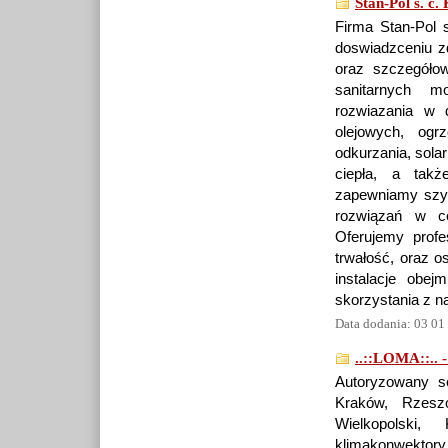
Stan-Pol s. c
Firma Stan-Pol s
doswiadzceniu z
oraz szczegółow
sanitarnych m
rozwiazania w d
olejowych, ogr
odkurzania, solar
ciepła, a tak
zapewniamy szyb
rozwiązań w ce
Oferujemy prof
trwałość, oraz 
instalacje obe
skorzystania z na
Data dodania: 03 01
..::LOMA::.. -
Autoryzowany s
Kraków, Rzeszó
Wielkopolski,
klimakonwektory, 