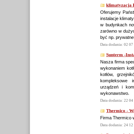
klimatyzacja 
Oferujemy Państ
instalacje klimat
w budynkach now
zarówno w dużyc
być np. prywatn
Data dodania: 02 07
Sunterm -Insta
Nasza firma spec
wykonaniem kotł
kotłów, grzejni
kompleksowe in
urządzeń i kom
wykonawstwo.
Data dodania: 22 04
Thermico - W
Firma Thermico w
Data dodania: 24 12