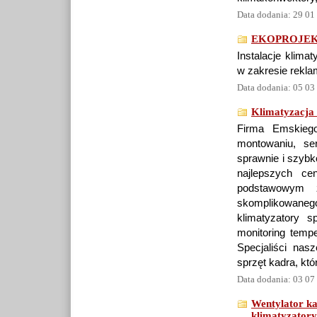
Data dodania: 29 01
EKOPROJEKT g
Instalacje klima
w zakresie reklam
Data dodania: 05 03
Klimatyzacja
Firma Emskiego
montowaniu, ser
sprawnie i szybk
najlepszych ce
podstawowym z
skomplikowane
klimatyzatory 
monitoring temp
Specjaliści nas
sprzęt kadra, kt
Data dodania: 03 07
Wentylator k
klimatyzatory