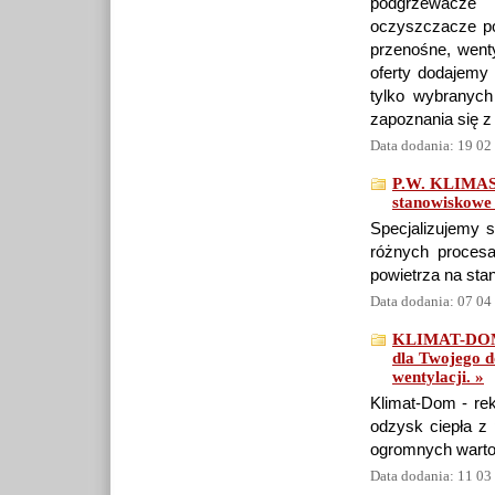
podgrzewacze 
oczyszczacze po
przenośne, wenty
oferty dodajemy 
tylko wybranyc
zapoznania się 
Data dodania: 19 02
P.W. KLIMASER
stanowiskowe
Specjalizujemy s
różnych procesa
powietrza na sta
Data dodania: 07 04
KLIMAT-DOM |
dla Twojego d
wentylacji. »
Klimat-Dom - rek
odzysk ciepła z
ogromnych warto
Data dodania: 11 03