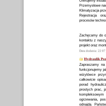
Oferujemy insta
Przemysłowe naw
Klimatyzacja pr
Rejestracja ora
procesów techno
Zachęcamy do od
kontaktu z naszy
projekt oraz mon
Data dodania: 22 07
Hydraulik Po
Zapraszamy na s
funkcjonujemy ja
wizytówce przyr
całkowicie opis
porad hydrauli
prostych prac, 
kompleksowym mo
ogrzewania, po
odnajdą Państ