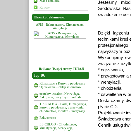
Mapa katalogu
Jesteśmy młodą
Kontakt
Środowiska. Nasz
świadczenie usług
Okienko reklamowe:
peratory, Klimatyzacja,
APIS - Rekuperatory, Klimatyzacja,
APIS - Rekuperatory, Klimatyz
Wentylacja
Wentylacja
Wentylacja
Dzięki łączeni
technikami kreśle
profesjonalneg
najwyższym pozi
Wykonujemy świa
związane z użyt
Reklama Twojej strony TUTAJ!
* ogrzewania,
Top 10:
* przygotowania 
* wentylacji,
Klimatyzacja Kurtyny powietrzne
Ogrzewanie - Sklep internetow
* chłodzenia,
projekty instalacji Nowy Sącz,
* oświetlenia w 
Zakopane, Stary Sącz, Podhale.
Dostarczamy dwi
T E R M E X - Łódź, klimatyzacja,
płycie CD.
kurtyny powietrzne, ogrzewanie,
chłodnictwo, montaż klimatyzacji
Projektowanie ins
Rekuperacja
Świadectwa ene
EL-CHŁOD - Chlodnictwo,
Cennik usług św
klimatyzacja, wentylacja,