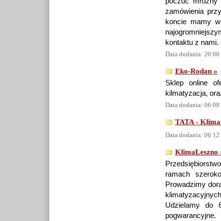
poczuć mroźny 
zamówienia przy
koncie mamy w 
najogromniejszy
kontaktu z nami.
Data dodania: 20 06
Eko-Rodan »
Sklep online of
kilmatyzacja, ora
Data dodania: 06 08
TATA - Klima
Data dodania: 06 12
KlimaLeszno 
Przedsiębiorstw
ramach szeroko p
Prowadzimy dora
klimatyzacyjnyc
Udzielamy do 6
pogwarancyjne.