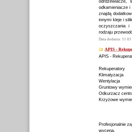
odrdzewiacze, 
odkamieniacze i 
znajdą dodatkow
innymi kleje i si
oczyszczania i
rodzaju przewodó
Data dodania: 11 03
APIS - Rekupe
APIS - Rekuperat
Rekuperatory
Klimatyzacja
Wentylacja
Gruntowy wymien
Odkurzacz centr
Krzyżowe wymien
Profesjonalnie z
wyceną,