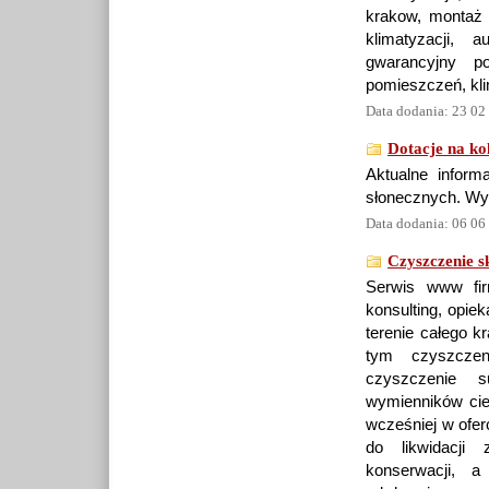
krakow, montaż 
klimatyzacji, 
gwarancyjny p
pomieszczeń, klim
Data dodania: 23 02
Dotacje na ko
Aktualne inform
słonecznych. Wyg
Data dodania: 06 06
Czyszczenie s
Serwis www fir
konsulting, opie
terenie całego k
tym czyszczen
czyszczenie s
wymienników ci
wcześniej w ofer
do likwidacji 
konserwacji, a