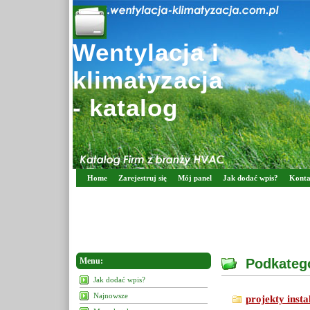
Wentylacja i
klimatyzacja
- katalog
Home
Zarejestruj się
Mój panel
Jak dodać wpis?
Konta
Menu:
Podkatego
Jak dodać wpis?
Najnowsze
projekty inst