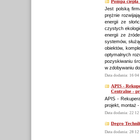
Pompa ciepła 
Jest polską firm
prężnie rozwijaj
energii ze słoń
czystych ekolog
energii ze źróde
systemów, służą
obiektów, komple
optymalnych rozw
pozyskiwaniu śr
w zdobywaniu dof
Data dodania: 16 04
APIS - Rekup
Centralne - p
APIS - Rekuperat
projekt, montaż 
Data dodania: 22 12
Degro Technik
Data dodania: 28 12