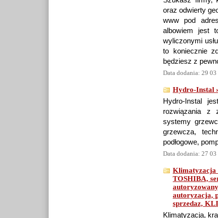
Szukasz firmy, 
oraz odwierty ge
www pod adrese
albowiem jest 
wyliczonymi usłu
to koniecznie z
będziesz z pewn
Data dodania: 29 03
Hydro-Instal 
Hydro-Instal je
rozwiązania z z
systemy grzewcz
grzewcza, techn
podłogowe, pomp
Data dodania: 27 03
Klimatyzacja
TOSHIBA, serw
autoryzowany,
autoryzacja, 
sprzedaz, K
Klimatyzacja, kr