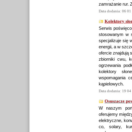
zamrażanie rur. 
Data dodania: 06 01
Kolektory sł
Serwis poświęco
stosowanym w sz
specjalizuje się
energii, a w szc
ofercie znajdują 
zbiorniki cwu, 
ogrzewania podł
kolektory sło
wspomagania ce
kąpielowych.
Data dodania: 19 04
Osuszacze pow
W naszym porta
oferujemy między
elektryczne, kon
co, solary, ku