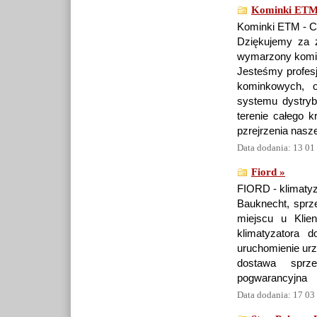
Kominki ETM 
Kominki ETM - Ci
Dziękujemy za z
wymarzony komin
Jesteśmy profes
kominkowych, o
systemu dystryb
terenie całego k
pzrejrzenia nasze
Data dodania: 13 01
Fiord »
FIORD - klimatyza
Bauknecht, sprz
miejscu u Klien
klimatyzatora d
uruchomienie ur
dostawa sprz
pogwarancyjna
Data dodania: 17 03