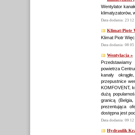
Wentylator kanał
klimatyzatorów, w
Data dodania: 23 12
Klimat-Piotr 
Klimat Piotr Więc
Data dodania: 08 05
Wentylacja »
Przedstawiamy 
powietrza Centru
kanały okrągłe
przepustnice wen
KOMFOVENT, kurt
dużą popularnoś
granicą (Belgia
prezentująca of
dostępna jest po
Data dodania: 09 12
Hydraulik Kr