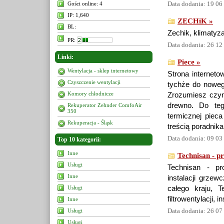
Data dodania: 19 06
Gości online: 4
IP: 1,640
ZECHiK »
BL:
Zechik, klimatyza
PR:
Data dodania: 26 12
Linki:
Piece »
Wentylacja - sklep internetowy
Strona interneto
Czyszczenie wentylacji
tychże do noweg
Komory chłodnicze
Zrozumiesz czym 
drewno. Do teg
Rekuperator Zehnder ComfoAir
350
termicznej piec
Rekuperacja - Śląsk
treścią poradnika
Data dodania: 09 03
Top 10 kategorii:
Inne
Technisan - pr
Usługi
Technisan - proj
Inne
instalacji grzew
Usługi
całego kraju, Te
filtrowentylacji, 
Inne
Data dodania: 26 07
Usługi
Usługi