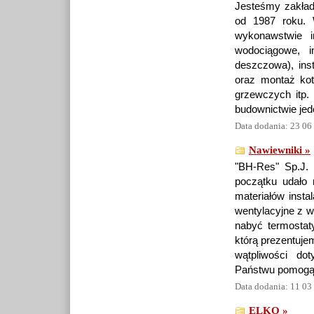
Jesteśmy zakłade
od 1987 roku. 
wykonawstwie in
wodociągowe, in
deszczowa), ins
oraz montaż ko
grzewczych itp. 
budownictwie jed
Data dodania: 23 06
Nawiewniki »
"BH-Res" Sp.J.
początku udało
materiałów insta
wentylacyjne z w
nabyć termostat
którą prezentujem
wątpliwości dot
Państwu pomogą
Data dodania: 11 03
ELKO »