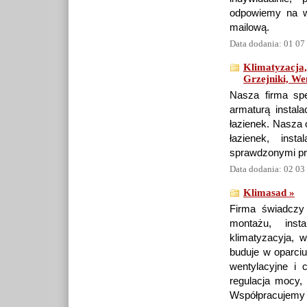
odpowiemy na ws
mailową.
Data dodania: 01 07
Klimatyzacja,
Grzejniki, Wen
Nasza firma spe
armaturą instal
łazienek. Nasza 
łazienek, inst
sprawdzonymi pro
Data dodania: 02 03
Klimasad »
Firma świadczy
montażu, insta
klimatyzacyja, 
buduje w oparciu
wentylacyjne i 
regulacja mocy, 
Współpracujemy z