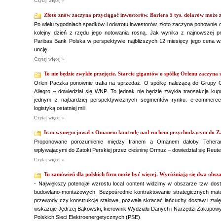
Czytaj więcej »
Złoto znów zaczyna przyciągać inwestorów. Bariera 5 tys. dolarów może z
Po wielu tygodniach spadków i odwrotu inwestorów, złoto zaczyna ponownie
kolejny dzień z rzędu jego notowania rosną. Jak wynika z najnowszej 
Paribas Bank Polska w perspektywie najbliższych 12 miesięcy jego cena w
uncję.
Czytaj więcej »
To nie będzie zwykłe przejęcie. Starcie gigantów o spółkę Orlenu zaczyna 
Orlen Paczka ponownie trafia na sprzedaż. O spółkę należącą do Grupy O
Allegro – dowiedział się WNP. To jednak nie będzie zwykła transakcja kup
jednym z najbardziej perspektywicznych segmentów rynku: e-commerce
logistyką ostatniej mili.
Czytaj więcej »
Iran wynegocjował z Omanem kontrolę nad ruchem przychodzącym do Zat
Proponowane porozumienie między Iranem a Omanem dałoby Teherano
wpływającymi do Zatoki Perskiej przez cieśninę Ormuz – dowiedział się Reute
Czytaj więcej »
Tu zamówień dla polskich firm może być więcej. Wyróżniają się dwa obsz
- Największy potencjał wzrostu local content widzimy w obszarze tzw. dos
budowlano-montażowych. Bezpośrednie kontraktowanie strategicznych mater
przewody czy konstrukcje stalowe, pozwala skracać łańcuchy dostaw i zwi
wskazuje Jędrzej Bąkowski, kierownik Wydziału Danych i Narzędzi Zakupo
Polskich Sieci Elektroenergetycznych (PSE).