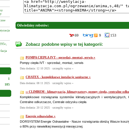
zny
cy
czne
Odwiedziny robotów:
tyzacja
69
9
153
Zobacz podobne wpisy w tej kategorii:
295c,
ylacja
POMPA CIEPŁA IVT - sprzedaż, montaż, serwis »
Pompy ciepła IVT - sprzedaż, montaż, serwis
Data dodania: 12 10 2025 ·
szczegóły wpisu »
CHATEX - kompleksowe instalacje sanitarne »
1
Data dodania: 08 11 2025 ·
szczegóły wpisu »
185
:: CLIMREM - klimatyzacja, klimatyzatory, pompy ciepła, centralne odkur
Kompleksowe rozwiązania systemów klimatyzacyjnych i wentylacyjnych, 
Centralne odkurzacze, Centrale odzysku ciepła
Data dodania: 20 12 2025 ·
szczegóły wpisu »
Energie odnawialne »
DORSYSTEM Energie Odnawialne - Nasze rozwiązania obniżą Wasze koszty 
o 80% przy niewielkiej inwestycji miesięcznej.