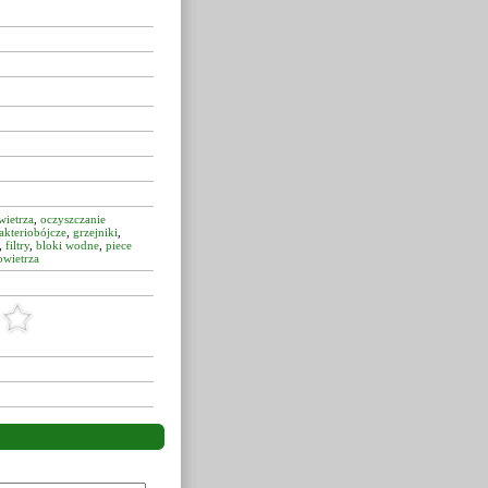
wietrza
,
oczyszczanie
akteriobójcze
,
grzejniki
,
,
filtry
,
bloki wodne
,
piece
owietrza