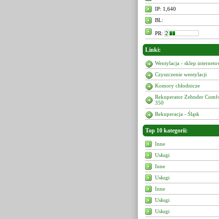
IP: 1,640
BL:
PR:
Linki:
Wentylacja - sklep internet
Czyszczenie wentylacji
Komory chłodnicze
Rekuperator Zehnder Comf
350
Rekuperacja - Śląsk
Top 10 kategorii:
Inne
Usługi
Inne
Usługi
Inne
Usługi
Usługi