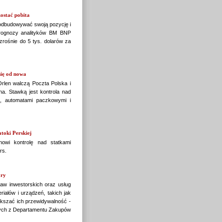
ostać pobita
 odbudowywać swoją pozycję i
prognozy analityków BM BNP
zrośnie do 5 tys. dolarów za
się od nowa
rlen walczą Poczta Polska i
na. Stawką jest kontrola nad
, automatami paczkowymi i
oki Perskiej
wi kontrolę nad statkami
rs.
ary
taw inwestorskich oraz usług
iałów i urządzeń, takich jak
ększać ich przewidywalność -
wych z Departamentu Zakupów