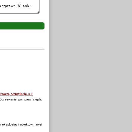
zacze, wentylacja :: »
Ogrzewanie pompami ciepła,
eksploatacji obiektów nawet