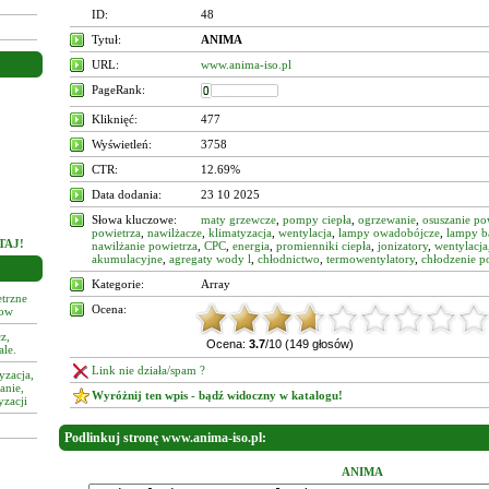
ID:
48
Tytuł:
ANIMA
URL:
www.anima-iso.pl
PageRank:
Wkład Kominowy
Kliknięć:
477
Wyświetleń:
3758
CTR:
12.69%
Data dodania:
23 10 2025
Słowa kluczowe:
maty grzewcze
,
pompy ciepła
,
ogrzewanie
,
osuszanie po
powietrza
,
nawilżacze
,
klimatyzacja
,
wentylacja
,
lampy owadobójcze
,
lampy b
TAJ!
nawilżanie powietrza
,
CPC
,
energia
,
promienniki ciepła
,
jonizatory
,
wentylacja
akumulacyjne
,
agregaty wody l
,
chłodnictwo
,
termowentylatory
,
chłodzenie p
Kategorie:
Array
trzne
Ocena:
tow
z,
Ocena:
3.7
/10 (149 głosów)
ale.
Link nie działa/spam ?
yzacja,
anie,
Wyróżnij ten wpis - bądź widoczny w katalogu!
yzacji
Podlinkuj stronę www.anima-iso.pl:
ANIMA