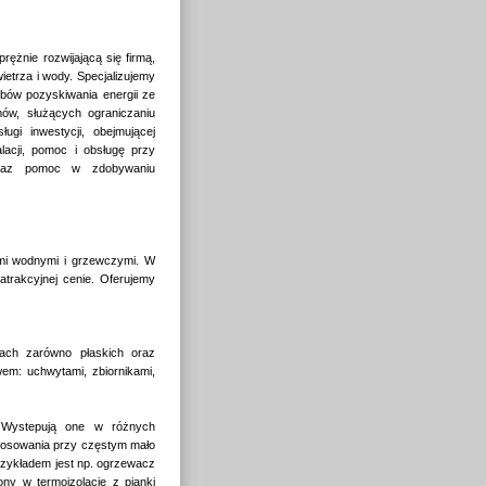
rężnie rozwijającą się firmą,
ietrza i wody. Specjalizujemy
bów pozyskiwania energii ze
mów, służących ograniczaniu
ugi inwestycji, obejmującej
lacji, pomoc i obsługę przy
 oraz pomoc w zdobywaniu
ami wodnymi i grzewczymi. W
trakcyjnej cenie. Oferujemy
ach zarówno płaskich oraz
em: uchwytami, zbiornikami,
 Wystepują one w różnych
stosowania przy częstym mało
rzykładem jest np. ogrzewacz
ny w termoizolację z pianki