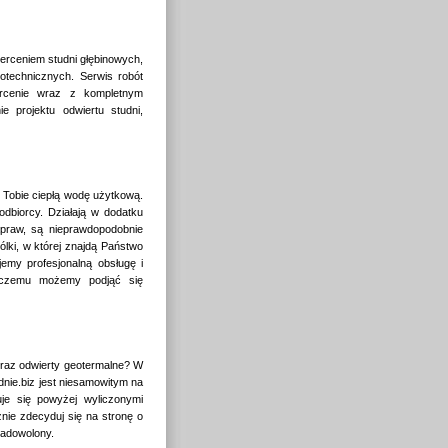
ierceniem studni głębinowych,
otechnicznych. Serwis robót
iercenie wraz z kompletnym
e projektu odwiertu studni,
 Tobie ciepłą wodę użytkową.
odbiorcy. Działają w dodatku
apraw, są nieprawdopodobnie
lki, w której znajdą Państwo
emy profesjonalną obsługę i
ki czemu możemy podjąć się
oraz odwierty geotermalne? W
nie.biz jest niesamowitym na
je się powyżej wyliczonymi
znie zdecyduj się na stronę o
zadowolony.