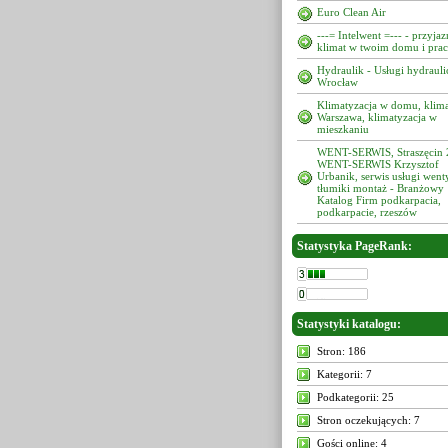
Euro Clean Air
---= Intelwent =--- - przyja
klimat w twoim domu i pra
Hydraulik - Usługi hydrauli
Wrocław
Klimatyzacja w domu, klima
Warszawa, klimatyzacja w
mieszkaniu
WENT-SERWIS, Straszęcin 
WENT-SERWIS Krzysztof
Urbanik, serwis usługi went
tłumiki montaż - Branżowy
Katalog Firm podkarpacia,
podkarpacie, rzeszów
Statystyka PageRank:
Statystyki katalogu:
Stron: 186
Kategorii: 7
Podkategorii: 25
Stron oczekujących: 7
Gości online: 4