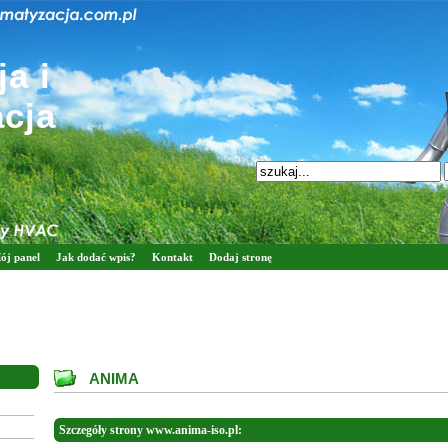
a i
acja
ój panel
Jak dodać wpis?
Kontakt
Dodaj stronę
ANIMA
Szczegóły strony www.anima-iso.pl: