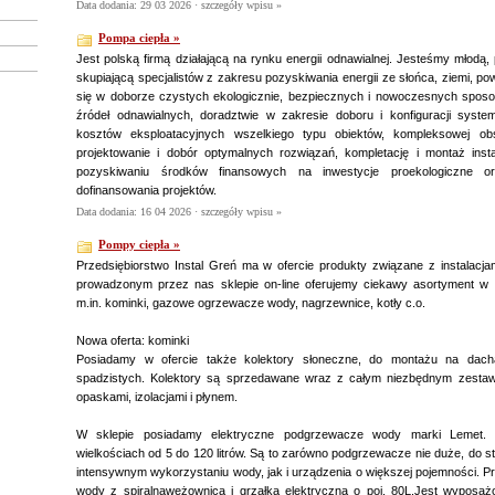
Data dodania: 29 03 2026 ·
szczegóły wpisu »
Pompa ciepła »
Jest polską firmą działającą na rynku energii odnawialnej. Jesteśmy młodą, p
skupiającą specjalistów z zakresu pozyskiwania energii ze słońca, ziemi, pow
się w doborze czystych ekologicznie, bezpiecznych i nowoczesnych sposo
źródeł odnawialnych, doradztwie w zakresie doboru i konfiguracji syste
kosztów eksploatacyjnych wszelkiego typu obiektów, kompleksowej obsł
projektowanie i dobór optymalnych rozwiązań, kompletację i montaż insta
pozyskiwaniu środków finansowych na inwestycje proekologiczne
dofinansowania projektów.
Data dodania: 16 04 2026 ·
szczegóły wpisu »
Pompy ciepła »
Przedsiębiorstwo Instal Greń ma w ofercie produkty związane z instalacj
prowadzonym przez nas sklepie on-line oferujemy ciekawy asortyment w a
m.in. kominki, gazowe ogrzewacze wody, nagrzewnice, kotły c.o.
Nowa oferta: kominki
Posiadamy w ofercie także kolektory słoneczne, do montażu na dach
spadzistych. Kolektory są sprzedawane wraz z całym niezbędnym zestaw
opaskami, izolacjami i płynem.
W sklepie posiadamy elektryczne podgrzewacze wody marki Lemet.
wielkościach od 5 do 120 litrów. Są to zarówno podgrzewacze nie duże, do 
intensywnym wykorzystaniu wody, jak i urządzenia o większej pojemności. P
wody z spiralnąwężownicą i grzałką elektryczną o poj. 80L.Jest wyposażo