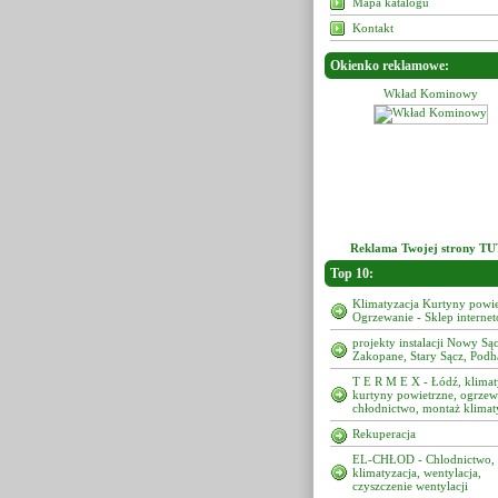
Mapa katalogu
Kontakt
Okienko reklamowe:
Wkład Kominowy
Wkład Kominowy
Reklama Twojej strony TU
Top 10:
Klimatyzacja Kurtyny powie
Ogrzewanie - Sklep interne
projekty instalacji Nowy Sąc
Zakopane, Stary Sącz, Podh
T E R M E X - Łódź, klimat
kurtyny powietrzne, ogrzew
chłodnictwo, montaż klimat
Rekuperacja
EL-CHŁOD - Chlodnictwo,
klimatyzacja, wentylacja,
czyszczenie wentylacji