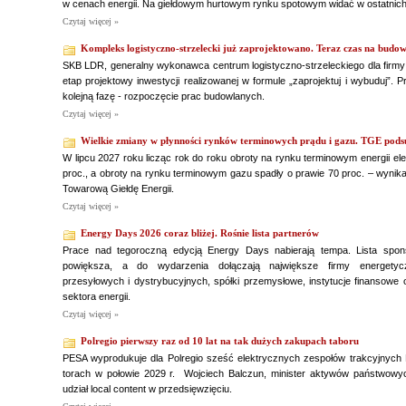
w cenach energii. Na giełdowym hurtowym rynku spotowym widać w ostatnich
Czytaj więcej »
Kompleks logistyczno-strzelecki już zaprojektowano. Teraz czas na budo
SKB LDR, generalny wykonawca centrum logistyczno-strzeleckiego dla firmy
etap projektowy inwestycji realizowanej w formule „zaprojektuj i wybuduj”.
kolejną fazę - rozpoczęcie prac budowlanych.
Czytaj więcej »
Wielkie zmiany w płynności rynków terminowych prądu i gazu. TGE pods
W lipcu 2027 roku licząc rok do roku obroty na rynku terminowym energii el
proc., a obroty na rynku terminowym gazu spadły o prawie 70 proc. – wynika
Towarową Giełdę Energii.
Czytaj więcej »
Energy Days 2026 coraz bliżej. Rośnie lista partnerów
Prace nad tegoroczną edycją Energy Days nabierają tempa. Lista spons
powiększa, a do wydarzenia dołączają największe firmy energetyc
przesyłowych i dystrybucyjnych, spółki przemysłowe, instytucje finansowe
sektora energii.
Czytaj więcej »
Polregio pierwszy raz od 10 lat na tak dużych zakupach taboru
PESA wyprodukuje dla Polregio sześć elektrycznych zespołów trakcyjnych 
torach w połowie 2029 r. Wojciech Balczun, minister aktywów państwowy
udział local content w przedsięwzięciu.