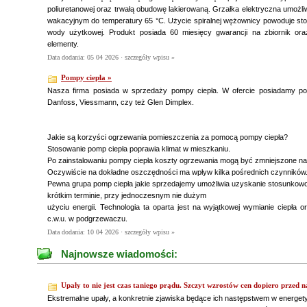
poliuretanowej oraz trwałą obudowę lakierowaną. Grzałka elektryczna umożli
wakacyjnym do temperatury 65 °C. Użycie spiralnej wężownicy powoduje st
wody użytkowej. Produkt posiada 60 miesięcy gwarancji na zbiornik or
elementy.
Data dodania: 05 04 2026 ·
szczegóły wpisu »
Pompy ciepła »
Nasza firma posiada w sprzedaży pompy ciepła. W ofercie posiadamy po
Danfoss, Viessmann, czy też Glen Dimplex.
Jakie są korzyści ogrzewania pomieszczenia za pomocą pompy ciepła?
Stosowanie pomp ciepła poprawia klimat w mieszkaniu.
Po zainstalowaniu pompy ciepła koszty ogrzewania mogą być zmniejszone na
Oczywiście na dokładne oszczędności ma wpływ kilka pośrednich czynników
Pewna grupa pomp ciepła jakie sprzedajemy umożliwia uzyskanie stosunkowo 
krótkim terminie, przy jednoczesnym nie dużym
użyciu energii. Technologia ta oparta jest na wyjątkowej wymianie ciepła
c.w.u. w podgrzewaczu.
Data dodania: 10 04 2026 ·
szczegóły wpisu »
Najnowsze wiadomości:
Upały to nie jest czas taniego prądu. Szczyt wzrostów cen dopiero przed 
Ekstremalne upały, a konkretnie zjawiska będące ich następstwem w energety