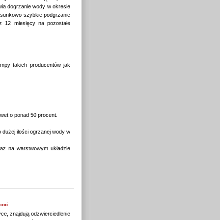
wia dogrzanie wody w okresie
osunkowo szybkie podgrzanie
az 12 miesięcy na pozostałe
mpy takich producentów jak
wet o ponad 50 procent.
.
dużej ilości ogrzanej wody w
 oraz na warstwowym układzie
nami
ce, znajdują odzwierciedlenie