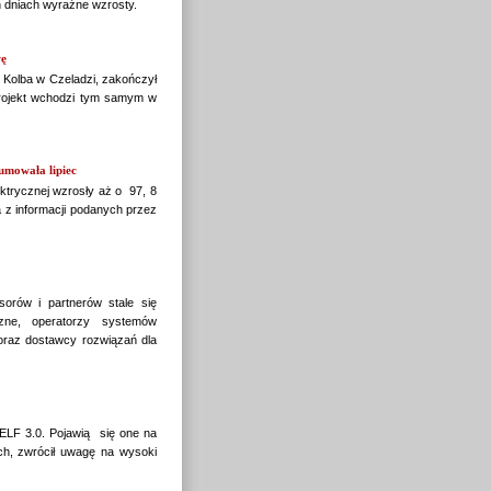
 dniach wyraźne wzrosty.
wę
 Kolba w Czeladzi, zakończył
 Projekt wchodzi tym samym w
umowała lipiec
ektrycznej wzrosły aż o 97, 8
 z informacji podanych przez
orów i partnerów stale się
zne, operatorzy systemów
 oraz dostawcy rozwiązań dla
ELF 3.0. Pojawią się one na
ch, zwrócił uwagę na wysoki