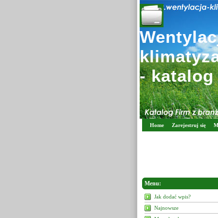
Wentylacj
klimatyz
- katalog
Home
Zarejestruj się
M
Menu:
Jak dodać wpis?
Najnowsze