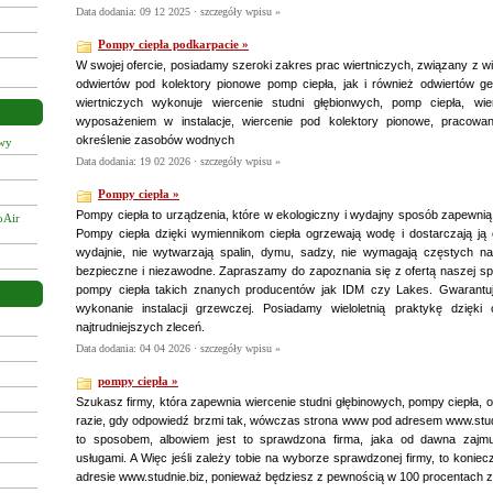
Data dodania: 09 12 2025 ·
szczegóły wpisu »
Pompy ciepła podkarpacie »
W swojej ofercie, posiadamy szeroki zakres prac wiertniczych, związany z w
odwiertów pod kolektory pionowe pomp ciepła, jak i również odwiertów ge
wiertniczych wykonuje wiercenie studni głębionwych, pomp ciepła, w
wyposażeniem w instalacje, wiercenie pod kolektory pionowe, pracowani
określenie zasobów wodnych
owy
Data dodania: 19 02 2026 ·
szczegóły wpisu »
Pompy ciepła »
Pompy ciepła to urządzenia, które w ekologiczny i wydajny sposób zapewnią
oAir
Pompy ciepła dzięki wymiennikom ciepła ogrzewają wodę i dostarczają ją 
wydajnie, nie wytwarzają spalin, dymu, sadzy, nie wymagają częstych n
bezpieczne i niezawodne. Zapraszamy do zapoznania się z ofertą naszej spó
pompy ciepła takich znanych producentów jak IDM czy Lakes. Gwarantuj
wykonanie instalacji grzewczej. Posiadamy wieloletnią praktykę dzię
najtrudniejszych zleceń.
Data dodania: 04 04 2026 ·
szczegóły wpisu »
pompy ciepła »
Szukasz firmy, która zapewnia wiercenie studni głębinowych, pompy ciepła, 
razie, gdy odpowiedź brzmi tak, wówczas strona www pod adresem www.stud
to sposobem, albowiem jest to sprawdzona firma, jaka od dawna zajmu
usługami. A Więc jeśli zależy tobie na wyborze sprawdzonej firmy, to koniec
adresie www.studnie.biz, ponieważ będziesz z pewnością w 100 procentach 