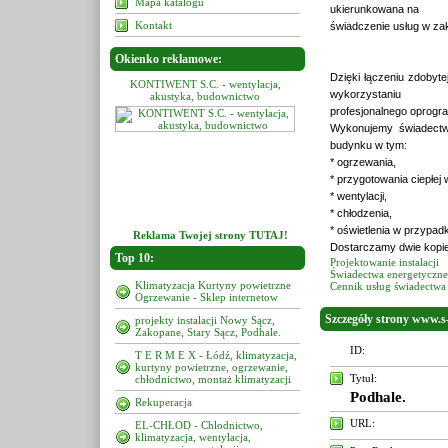
Mapa katalogu
ukierunkowana na
Kontakt
świadczenie usług w zakr
Okienko reklamowe:
Dzięki łączeniu zdobyte
 S.C. - wentylacja,
KONTIWENT S.C. - wentylacja,
KONTIWENT S.C. - wentylac
wykorzystaniu
yka, budownictwo
akustyka, budownictwo
akustyka, budownictwo
profesjonalnego oprogr
Wykonujemy świadectwa
budynku w tym:
* ogrzewania,
* przygotowania ciepłej
* wentylacji,
* chłodzenia,
* oświetlenia w przypad
Reklama Twojej strony TUTAJ!
Dostarczamy dwie kopie 
Top 10:
Projektowanie instalacji
Świadectwa energetyczn
Klimatyzacja Kurtyny powietrzne
Cennik usług świadectwa
Ogrzewanie - Sklep internetow
Szczegóły strony www.s-
projekty instalacji Nowy Sącz,
Zakopane, Stary Sącz, Podhale.
ID:
T E R M E X - Łódź, klimatyzacja,
kurtyny powietrzne, ogrzewanie,
Tytuł:
chłodnictwo, montaż klimatyzacji
Podhale.
Rekuperacja
URL:
EL-CHŁOD - Chlodnictwo,
klimatyzacja, wentylacja,