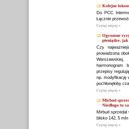
Kolejne lokom
Do PCC Intermo
Łącznie przewoźn
Czytaj więcej »
Ogromne ryzy
pieniądze, jak 
Czy najważniej
prowadzona obok
Warszawskiej,
harmonogram bu
przepisy reguluj
np. modyfikację 
pochłonęłoby cza
Czytaj więcej »
Mirbud sprzed
Niedługo to 
Mirbud sprzedał 
blisko 142, 5 mln
Czytaj więcej »