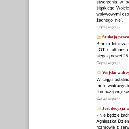
stworzenia w b
śląskiego Wojci
wpływowymi osob
żadnego "nie".
Czytaj więcej »
Szukają praco
Branża lotnicza
LOT i Lufthansa.
sięgają nawet 25 t
Czytaj więcej »
Wojsko walcz
W ciągu ostatni
farm wiatrowych
tłumaczą wojsko
Czytaj więcej »
Jest decyzja 
- Nie będzie żad
Agnieszka Dziemi
rozmowie z serw