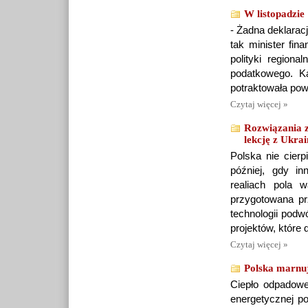
W listopadzie
- Żadna deklarac
tak minister fin
polityki regiona
podatkowego. Ka
potraktowała powa
Czytaj więcej »
Rozwiązania z
lekcję z Ukra
Polska nie cier
później, gdy i
realiach pola w
przygotowana p
technologii podw
projektów, które 
Czytaj więcej »
Polska marnuj
Ciepło odpadowe
energetycznej po