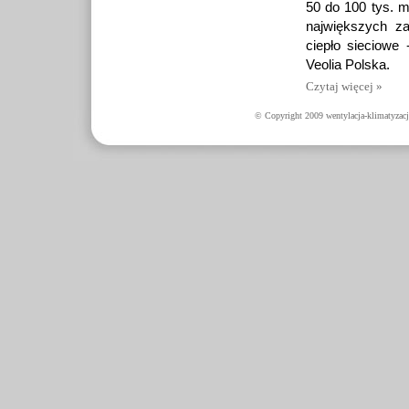
50 do 100 tys. m
największych z
ciepło sieciow
Veolia Polska.
Czytaj więcej »
© Copyright 2009 wentylacja-klimatyzacj