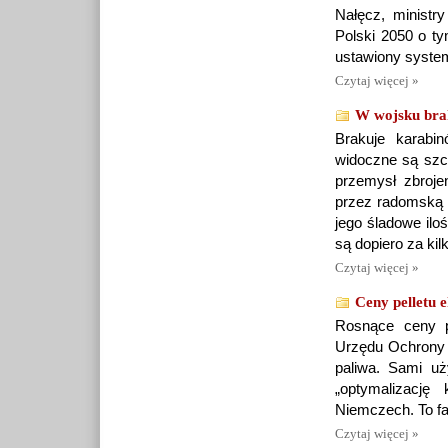
Nałęcz, ministry
Polski 2050 o ty
ustawiony system
Czytaj więcej »
W wojsku brak
Brakuje karabi
widoczne są szc
przemysł zbroje
przez radomską 
jego śladowe ilo
są dopiero za kilk
Czytaj więcej »
Ceny pelletu 
Rosnące ceny pe
Urzędu Ochrony K
paliwa. Sami u
„optymalizacj
Niemczech. To fa
Czytaj więcej »