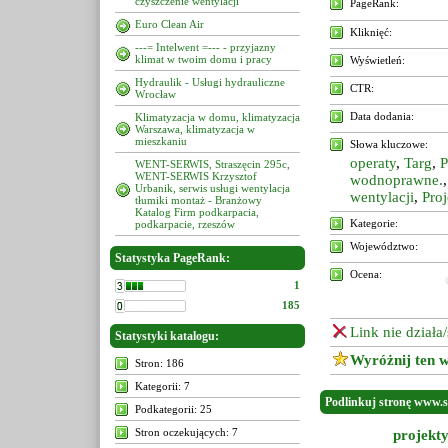
czyszczenie wentylacji
PageRank:
Euro Clean Air
Kliknięć:
---= Intelwent =--- - przyjazny
klimat w twoim domu i pracy
Wyświetleń:
Hydraulik - Usługi hydrauliczne
CTR:
Wrocław
Data dodania:
Klimatyzacja w domu, klimatyzacja
Warszawa, klimatyzacja w
mieszkaniu
Słowa kluczowe:
operaty
,
Targ
,
P
WENT-SERWIS, Straszęcin 295c,
WENT-SERWIS Krzysztof
wodnoprawne.
Urbanik, serwis usługi wentylacja
wentylacji
,
Pro
tłumiki montaż - Branżowy
Katalog Firm podkarpacia,
Kategorie:
podkarpacie, rzeszów
Województwo:
Statystyka PageRank:
Ocena:
1
185
Link nie działa
Statystyki katalogu:
Wyróżnij ten w
Stron: 186
Kategorii: 7
Podlinkuj stronę www.s-
Podkategorii: 25
Stron oczekujących: 7
projekty