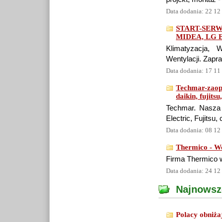
Data dodania: 22 12
START-SERWIS,
MIDEA, LG E
Klimatyzacja, W
Wentylacji. Zapr
Data dodania: 17 11
Techmar-zaopat
daikin, fujit
Techmar. Nasza o
Electric, Fujitsu,
Data dodania: 08 12
Thermico - W
Firma Thermico w
Data dodania: 24 12
Najnowsz
Polacy obniża