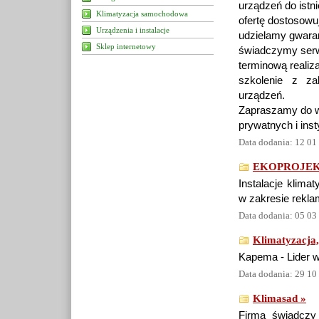
urządzeń do istn
Klimatyzacja samochodowa
ofertę dostosowu
Urządzenia i instalacje
udzielamy gwaran
Sklep internetowy
świadczymy serw
terminową realiz
szkolenie z zak
urządzeń.
Zapraszamy do w
prywatnych i inst
Data dodania: 12 01
EKOPROJEKT g
Instalacje klima
w zakresie reklam
Data dodania: 05 03
Klimatyzacja
Kapema - Lider w
Data dodania: 29 10
Klimasad »
Firma świadczy