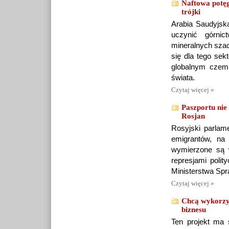
Naftowa potęg
trójki
Arabia Saudyjsk
uczynić górnic
mineralnych szac
się dla tego sek
globalnym czem
świata.
Czytaj więcej »
Paszportu nie
Rosjan
Rosyjski parlame
emigrantów, na
wymierzone są w 
represjami polit
Ministerstwa Spr
Czytaj więcej »
Chcą wykorzys
biznesu
Ten projekt ma 