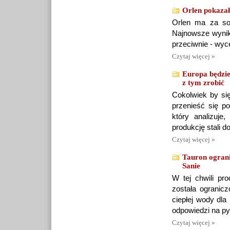
Orlen pokazał
Orlen ma za sob
Najnowsze wyniki
przeciwnie - wyc
Czytaj więcej »
Europa będzie
z tym zrobić
Cokolwiek by się
przenieść się p
który analizuj
produkcję stali 
Czytaj więcej »
Tauron ograni
Sanie
W tej chwili pr
została ogranicz
ciepłej wody dla
odpowiedzi na p
Czytaj więcej »