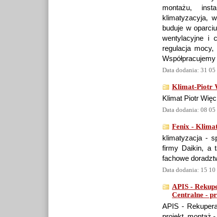
montażu, insta
klimatyzacyja, 
buduje w oparciu
wentylacyjne i 
regulacja mocy, 
Współpracujemy z
Data dodania: 31 05
Klimat-Piotr 
Klimat Piotr Więc
Data dodania: 08 05
Fenix - Klima
klimatyzacja - s
firmy Daikin, a 
fachowe doradzt
Data dodania: 15 10
APIS - Rekup
Centralne - p
APIS - Rekuperat
projekt, montaż 