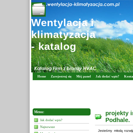
Wentylacja i
klimatyzacja
- katalog
Home
Zarejestruj się
Mój panel
Jak dodać wpis?
Konta
Menu:
projekty 
Podhale.
Jak dodać wpis?
Najnowsze
Jesteśmy młodą rozwija