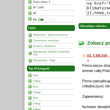
Gości online: 5
IP: 1,640
BL:
PR:
Odwiedziny robotów:
Linki:
Wentylacja - sklep internetowy
Czyszczenie wentylacji
Zobacz po
Komory chłodnicze
Rekuperator Zehnder ComfoAir
350
EL-CHŁOD - Ch
»
Rekuperacja - Śląsk
Firma nasza dzia
Top 10 kategorii:
terenie całej Pol
Inne
Firma specjalizu
Usługi
chłodniczych, kl
Inne
Usługi
Zapewniamy:
Inne
Usługi
fachowe doradzt
Usługi