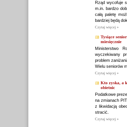
Rząd wycofuje s
m.in. bardzo dob
całą paletę moż
bardziej będą dok
Czytaj więcej »
Tysiące senio
miesięcznie
Ministerstwo R
wyczekiwany pr
problem zaniżani
Wielu seniorów m
Czytaj więcej »
Kto zyska, a 
obietnic
Podatkowe preze
na zmianach PIT 
z likwidacją ob
stracić.
Czytaj więcej »