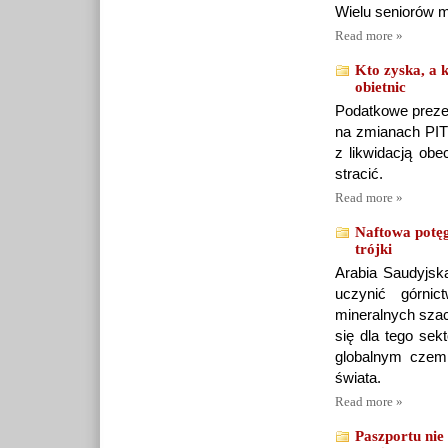
Wielu seniorów m
Read more »
Kto zyska, a 
obietnic
Podatkowe preze
na zmianach PIT 
z likwidacją ob
stracić.
Read more »
Naftowa potęg
trójki
Arabia Saudyjsk
uczynić górnic
mineralnych szac
się dla tego sek
globalnym czem
świata.
Read more »
Paszportu nie