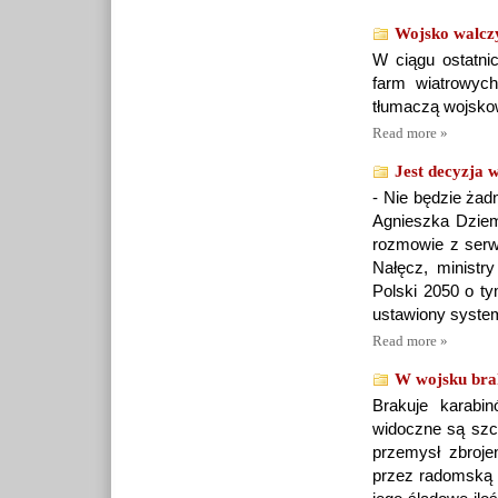
Wojsko walcz
W ciągu ostatni
farm wiatrowych
tłumaczą wojsko
Read more »
Jest decyzja 
- Nie będzie żad
Agnieszka Dziemi
rozmowie z serw
Nałęcz, ministry
Polski 2050 o ty
ustawiony system
Read more »
W wojsku brak
Brakuje karabi
widoczne są szc
przemysł zbroje
przez radomską 