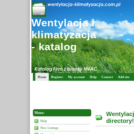
Wentylacja i
klimatyzacja
- katalog
Home
Register
My account
Help
Contact
Add site
Menu:
Wentylacj
directory!
Help
New Listings