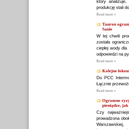
który analizuj
produkcję stali 
Read more »
Tauron ograni
Sanie
W tej chwili pr
została ogranicz
ciepłej wody dla
odpowiedzi na p
Read more »
Kolejne lokom
Do PCC Intermo
Łącznie przewoźn
Read more »
Ogromne ryzy
pieniądze, jak 
Czy najważniej
prowadzona obok
Warszawskiej,