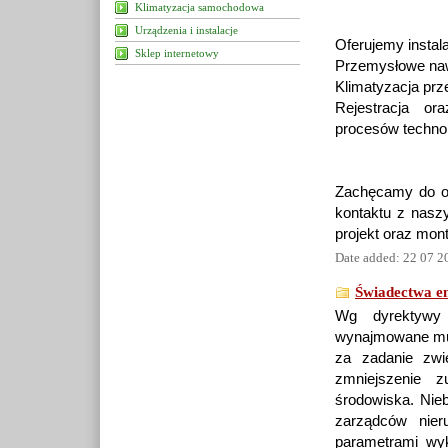
Klimatyzacja samochodowa
Urządzenia i instalacje
Oferujemy insta
Sklep internetowy
Przemysłowe naw
Klimatyzacja pr
Rejestracja ora
procesów techno
Zachęcamy do od
kontaktu z naszy
projekt oraz mon
Date added: 22 07 2
Świadectwa en
Wg dyrektywy
wynajmowane mus
za zadanie zwi
zmniejszenie z
środowiska. Nieb
zarządców nie
parametrami wyk