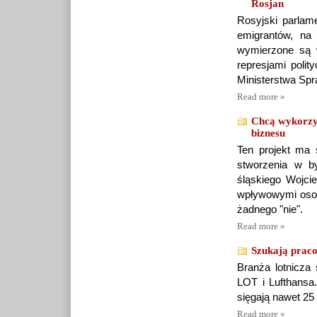
Rosjan
Rosyjski parlame
emigrantów, na
wymierzone są w 
represjami polit
Ministerstwa Spr
Read more »
Chcą wykorzys
biznesu
Ten projekt ma 
stworzenia w b
śląskiego Wojci
wpływowymi osob
żadnego "nie".
Read more »
Szukają praco
Branża lotnicza
LOT i Lufthansa.
sięgają nawet 25 t
Read more »