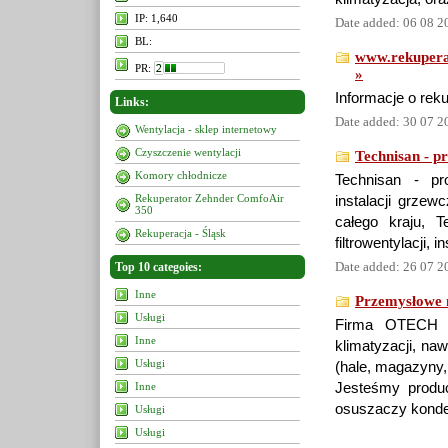
IP: 1,640
Date added: 06 08 2
BL:
www.rekuperat
PR:
»
Informacje o rek
Links:
Date added: 30 07 2
Wentylacja - sklep internetowy
Czyszczenie wentylacji
Technisan - pr
Komory chłodnicze
Technisan - proj
Rekuperator Zehnder ComfoAir
instalacji grzew
350
całego kraju, Te
Rekuperacja - Śląsk
filtrowentylacji, 
Date added: 26 07 2
Top 10 categoies:
Inne
Przemysłowe n
Usługi
Firma OTECH za
Inne
klimatyzacji, na
Usługi
(hale, magazyny,
Inne
Jesteśmy produ
osuszaczy konden
Usługi
Usługi