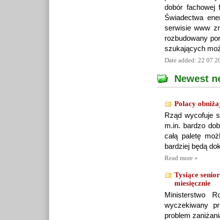
dobór fachowej 
Świadectwa ener
serwisie www zn
rozbudowany por
szukających moż
Date added: 22 07 2
Newest n
Polacy obniża
Rząd wycofuje s
m.in. bardzo dob
całą paletę moż
bardziej będą dok
Read more »
Tysiące senio
miesięcznie
Ministerstwo R
wyczekiwany pr
problem zaniżani