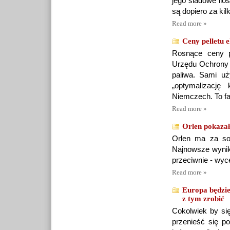
jego śladowe ilo
są dopiero za kilk
Read more »
Ceny pelletu 
Rosnące ceny pe
Urzędu Ochrony K
paliwa. Sami u
„optymalizacj
Niemczech. To fa
Read more »
Orlen pokazał
Orlen ma za sob
Najnowsze wyniki
przeciwnie - wyc
Read more »
Europa będzie
z tym zrobić
Cokolwiek by się
przenieść się p