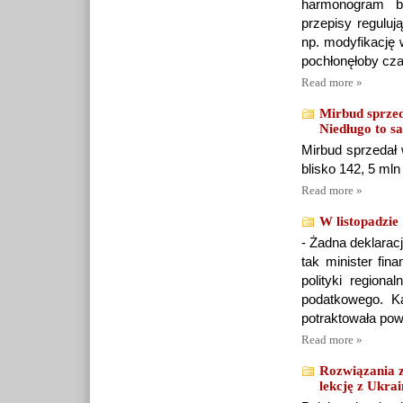
harmonogram bu
przepisy reguluj
np. modyfikację 
pochłonęłoby cza
Read more »
Mirbud sprzed
Niedługo to 
Mirbud sprzedał 
blisko 142, 5 mln
Read more »
W listopadzie
- Żadna deklarac
tak minister fin
polityki regiona
podatkowego. Ka
potraktowała powa
Read more »
Rozwiązania z
lekcję z Ukra