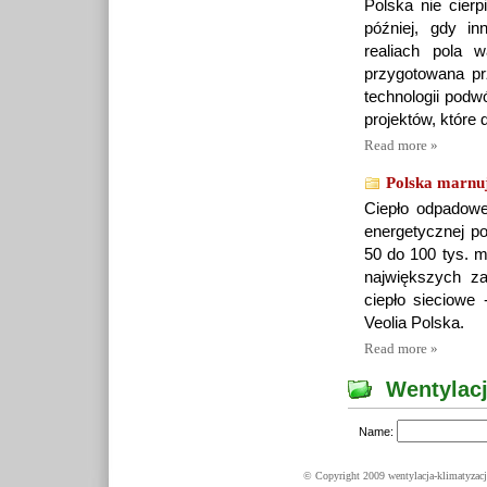
Polska nie cier
później, gdy i
realiach pola w
przygotowana p
technologii podw
projektów, które 
Read more »
Polska marnuj
Ciepło odpadowe
energetycznej po
50 do 100 tys. m
największych z
ciepło sieciow
Veolia Polska.
Read more »
Wentylacj
Name:
© Copyright 2009 wentylacja-klimatyzacj