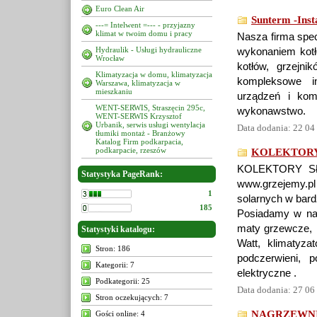
Euro Clean Air
Sunterm -Insta
---= Intelwent =--- - przyjazny
klimat w twoim domu i pracy
Nasza firma spec
Hydraulik - Usługi hydrauliczne
wykonaniem kotł
Wrocław
kotłów, grzejni
Klimatyzacja w domu, klimatyzacja
kompleksowe in
Warszawa, klimatyzacja w
mieszkaniu
urządzeń i kom
WENT-SERWIS, Straszęcin 295c,
wykonawstwo.
WENT-SERWIS Krzysztof
Urbanik, serwis usługi wentylacja
Data dodania: 22 04
tłumiki montaż - Branżowy
Katalog Firm podkarpacia,
podkarpacie, rzeszów
KOLEKTORY
KOLEKTORY SŁO
Statystyka PageRank:
www.grzejemy.p
1
solarnych w bard
185
Posiadamy w nasz
maty grzewcze, k
Statystyki katalogu:
Watt, klimatyzat
Stron: 186
podczerwieni, 
Kategorii: 7
elektryczne .
Podkategorii: 25
Data dodania: 27 06
Stron oczekujących: 7
NAGRZEWNI
Gości online: 4