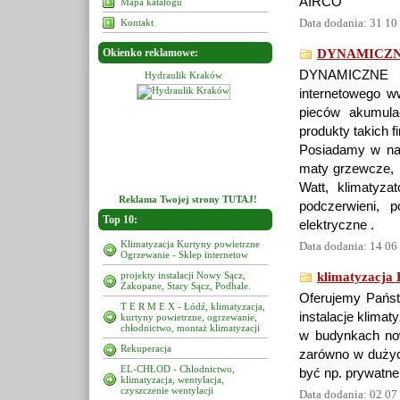
AIRCO
Mapa katalogu
Data dodania: 31 10
Kontakt
Okienko reklamowe:
DYNAMICZN
DYNAMICZNE 
raulik Kraków
Hydraulik Kraków
Hydraulik Kraków
internetowego w
pieców akumula
produkty takich f
Posiadamy w nasz
maty grzewcze, k
Watt, klimatyzat
Reklama Twojej strony TUTAJ!
podczerwieni, 
Top 10:
elektryczne .
Klimatyzacja Kurtyny powietrzne
Data dodania: 14 06
Ogrzewanie - Sklep internetow
projekty instalacji Nowy Sącz,
klimatyzacja 
Zakopane, Stary Sącz, Podhale.
Oferujemy Państ
T E R M E X - Łódź, klimatyzacja,
instalacje klimat
kurtyny powietrzne, ogrzewanie,
chłodnictwo, montaż klimatyzacji
w budynkach now
Rekuperacja
zarówno w dużyc
EL-CHŁOD - Chlodnictwo,
być np. prywatn
klimatyzacja, wentylacja,
czyszczenie wentylacji
Data dodania: 02 07