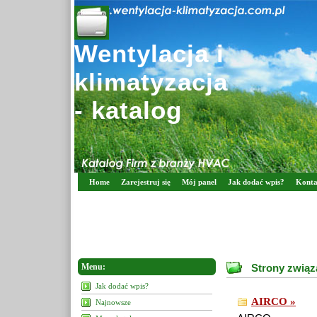
Wentylacja i
klimatyzacja
- katalog
Home
Zarejestruj się
Mój panel
Jak dodać wpis?
Konta
Menu:
Strony związ
Jak dodać wpis?
AIRCO »
Najnowsze