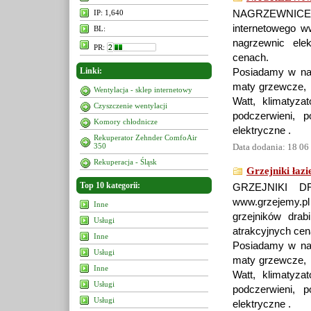
IP: 1,640
NAGRZEWNICE
internetowego w
BL:
nagrzewnic ele
PR:
cenach.
Linki:
Posiadamy w nasz
maty grzewcze, k
Wentylacja - sklep internetowy
Watt, klimatyzat
Czyszczenie wentylacji
podczerwieni, 
Komory chłodnicze
elektryczne .
Rekuperator Zehnder ComfoAir
350
Data dodania: 18 06
Rekuperacja - Śląsk
Grzejniki łaz
Top 10 kategorii:
GRZEJNIKI DR
www.grzejemy.pl
Inne
grzejników drab
Usługi
atrakcyjnych cen
Inne
Posiadamy w nasz
Usługi
maty grzewcze, k
Inne
Watt, klimatyzat
Usługi
podczerwieni, 
Usługi
elektryczne .