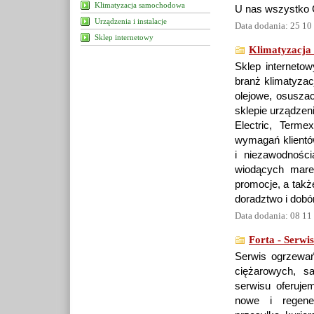
Klimatyzacja samochodowa
U nas wszystko CO
Urządzenia i instalacje
Data dodania: 25 10
Sklep internetowy
Klimatyzacja 
Sklep interneto
branż klimatyzac
olejowe, osuszac
sklepie urządzeni
Electric, Term
wymagań klientów
i niezawodnośc
wiodących marek
promocje, a takż
doradztwo i dobó
Data dodania: 08 11
Forta - Serwi
Serwis ogrzewa
ciężarowych, s
serwisu oferuje
nowe i regene