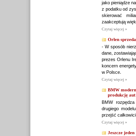
jako pieniądze n
z podatku od zys
skierować mili
zaakceptują więk
Czytaj więcej »
Orlen sprzedaj
- W sposób nierz
dane, zostawiają
prezes Orlenu Ir
koncern energety
w Polsce.
Czytaj więcej »
BMW moderniz
produkcję aut
BMW rozpędza p
drugiego modelu
przejść całkowi
Czytaj więcej »
Jeszcze jede