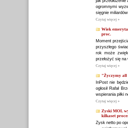
jak przedłużenie
ogromnymi wyzwan
sięgnie miliardów
Czytaj więcej »
Wiek emerytal
proc.
Moment przejści
przyszłego świa
rok może zwięk
przełożyć się na
Czytaj więcej »
"Życzymy all 
InPost nie będzi
ogłosił Rafał Br
wspierania piłki 
Czytaj więcej »
Zyski MOL wys
kilkaset proce
Zysk netto po op