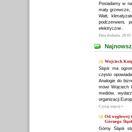
Posiadamy w nasz
maty grzewcze, k
Watt, klimatyzat
podczerwieni, 
elektryczne .
Data dodania: 29 05
Najnowsz
Wojciech Kuśpi
Śląsk ma ogromn
często opowiada
Analogie do bizn
mówi Wojciech 
mediów, wydarz
organizacji Eur
Czytaj więcej »
Od węglowej t
Górnego Śląs
Górny Śląsk sto