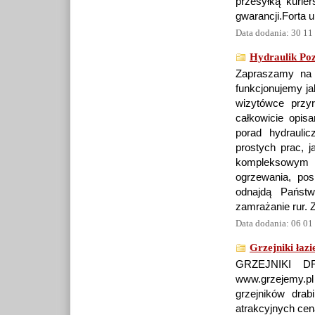
przesyłką kurie
gwarancji.Forta 
Data dodania: 30 11
Hydraulik Po
Zapraszamy na s
funkcjonujemy ja
wizytówce przyr
całkowicie opis
porad hydrauli
prostych prac, 
kompleksowym mo
ogrzewania, po
odnajdą Państ
zamrażanie rur. 
Data dodania: 06 01
Grzejniki łaz
GRZEJNIKI DR
www.grzejemy.pl
grzejników drab
atrakcyjnych cen