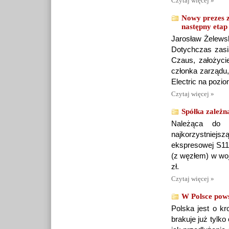
Czytaj więcej »
Nowy prezes z
następny etap
Jarosław Żelews
Dotychczas zasia
Czaus, założycie
członka zarządu,
Electric na pozio
Czytaj więcej »
Spółka zależn
Należąca do G
najkorzystniejsz
ekspresowej S11 
(z węzłem) w woj
zł.
Czytaj więcej »
W Polsce pows
Polska jest o k
brakuje już tylko