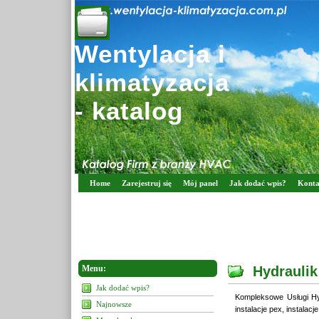
Wentylacja i
klimatyzacja
- katalog
Home
Zarejestruj się
Mój panel
Jak dodać wpis?
Konta
Menu:
Hydraulik
Jak dodać wpis?
Kompleksowe Usługi Hydr
Najnowsze
instalacje pex, instalacj