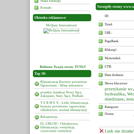
Mapa katalogu
Szczegóły strony www.w
Kontakt
ID:
Okienko reklamowe:
Tytuł:
y International
McQuay International
McQuay International
URL:
PageRank:
Kliknięć:
Wyświetleń:
CTR:
Reklama Twojej strony TUTAJ!
Top 10:
Data dodania:
Klimatyzacja Kurtyny powietrzne
Słowa kluczowe:
Ogrzewanie - Sklep internetow
przetykanie wc
projekty instalacji Nowy Sącz,
hydraulika
,
Wr
Zakopane, Stary Sącz, Podhale.
miedziane
,
inst
T E R M E X - Łódź, klimatyzacja,
kurtyny powietrzne, ogrzewanie,
Kategorie:
chłodnictwo, montaż klimatyzacji
Ocena:
Rekuperacja
EL-CHŁOD - Chlodnictwo,
klimatyzacja, wentylacja,
Link nie działa
czyszczenie wentylacji