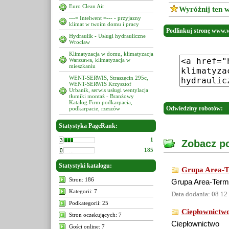
Euro Clean Air
Wyróżnij ten w
---= Intelwent =--- - przyjazny
klimat w twoim domu i pracy
Podlinkuj stronę www.w
Hydraulik - Usługi hydrauliczne
Wrocław
Klimatyzacja w domu, klimatyzacja
Warszawa, klimatyzacja w
mieszkaniu
WENT-SERWIS, Straszęcin 295c,
WENT-SERWIS Krzysztof
Urbanik, serwis usługi wentylacja
tłumiki montaż - Branżowy
Katalog Firm podkarpacia,
Odwiedziny robotów:
podkarpacie, rzeszów
Statystyka PageRank:
1
Zobacz po
185
Statystyki katalogu:
Grupa Area-T
Stron: 186
Grupa Area-Term
Kategorii: 7
Data dodania: 08 12
Podkategorii: 25
Ciepłownictwo
Stron oczekujących: 7
Ciepłownictwo
Gości online: 7