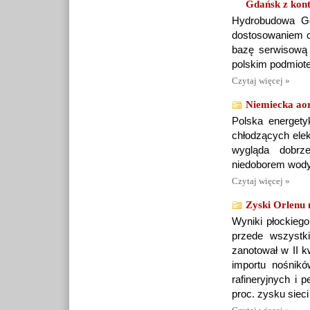
Gdańsk z kon
Hydrobudowa G
dostosowaniem cz
bazę serwisową 
polskim podmiot
Czytaj więcej »
Niemiecka aor
Polska energet
chłodzących elek
wygląda dobrz
niedoborem wody w
Czytaj więcej »
Zyski Orlenu 
Wyniki płockiego
przede wszystk
zanotował w II 
importu nośnik
rafineryjnych i 
proc. zysku sieci