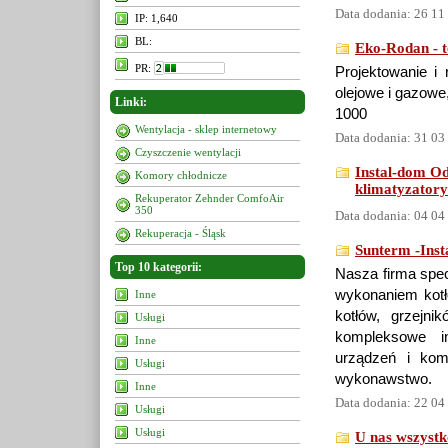
Data dodania: 26 11
IP: 1,640
BL:
Eko-Rodan - t
PR:
Projektowanie i
olejowe i gazowe
Linki:
1000
Wentylacja - sklep internetowy
Data dodania: 31 03
Czyszczenie wentylacji
Instal-dom Od
Komory chłodnicze
klimatyzatory
Rekuperator Zehnder ComfoAir
350
Data dodania: 04 04
Rekuperacja - Śląsk
Sunterm -Insta
Top 10 kategorii:
Nasza firma spec
wykonaniem kotł
Inne
kotłów, grzejni
Usługi
kompleksowe in
Inne
urządzeń i kom
Usługi
wykonawstwo.
Inne
Data dodania: 22 04
Usługi
Usługi
U nas wszystko