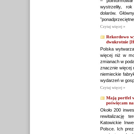
– poinformował
wystrzeliły, r
dolarów. Główn
"ponadprzeciętne
Czytaj więcej »
Rekordowo wys
dwukrotnie
Polska wytwarza 
więcej niż w mo
zmianach w poda
znacznie więcej 
niemieckie fabr
wydarzeń w gospo
Czytaj więcej »
Mają portfel 
poświęcam na
Około 200 inwesty
rewitalizację 
Katowickie Inw
Polsce. Ich pre