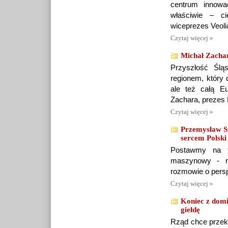
centrum innowa
właściwie – c
wiceprezes Veoli
Czytaj więcej »
Michał Zachar
Przyszłość Ślą
regionem, który 
ale też całą 
Zachara, prezes 
Czytaj więcej »
Przemysław S
sercem Polski
Postawmy na tr
maszynowy - r
rozmowie o pers
Czytaj więcej »
Koniec z domi
giełdę
Rząd chce przeko