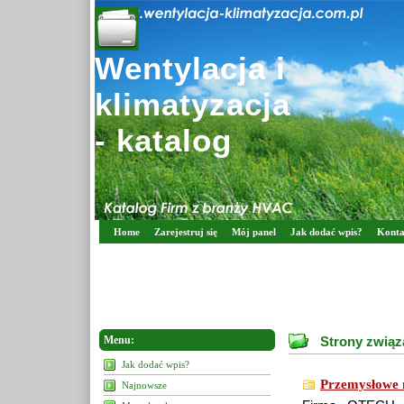
Wentylacja i
klimatyzacja
- katalog
Home
Zarejestruj się
Mój panel
Jak dodać wpis?
Konta
Menu:
Strony związ
Jak dodać wpis?
Przemysłowe n
Najnowsze