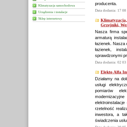
producenta.
Klimatyzacja samochodowa
Data dodania: 17 08
Urządzenia i instalacje
Sklep internetowy
Klimatyzacja,
Grzejniki, Wen
Nasza firma spe
armaturą instal
łazienek. Nasza 
łazienek, inst
sprawdzonymi pro
Data dodania: 02 03
Elekto Alfa I
Działamy na dol
usługi elektryc
pomiarów ele
modernizacyjne 
elektroinstalacj
rzetelność reali
inwestora, a ta
świadczenia usłu