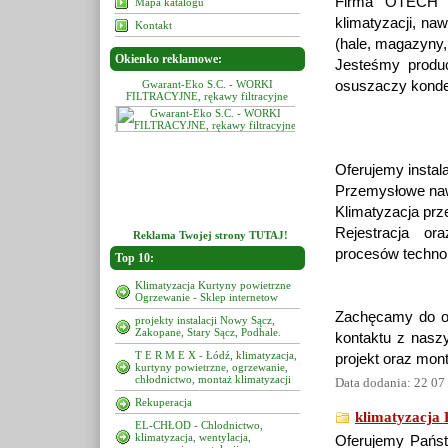
Firma OTECH za
Mapa katalogu
klimatyzacji, na
Kontakt
(hale, magazyny,
Okienko reklamowe:
Jesteśmy produ
-Eko S.C. - WORKI
Gwarant-Eko S.C. - WORKI
Gwarant-Eko S.C. - WORK
osuszaczy konden
E, rękawy filtracyjne
FILTRACYJNE, rękawy filtracyjne
FILTRACYJNE, rękawy filtrac
Oferujemy insta
Przemysłowe naw
Klimatyzacja pr
Rejestracja ora
Reklama Twojej strony TUTAJ!
procesów techno
Top 10:
Klimatyzacja Kurtyny powietrzne
Ogrzewanie - Sklep internetow
Zachęcamy do od
projekty instalacji Nowy Sącz,
Zakopane, Stary Sącz, Podhale.
kontaktu z naszy
T E R M E X - Łódź, klimatyzacja,
projekt oraz mon
kurtyny powietrzne, ogrzewanie,
chłodnictwo, montaż klimatyzacji
Data dodania: 22 07
Rekuperacja
klimatyzacja 
EL-CHŁOD - Chlodnictwo,
klimatyzacja, wentylacja,
Oferujemy Państ