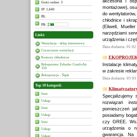
akcesoria i osp
Gości online: 3
montażowe), osusz
IP: 1,640
do wentylatorów,
BL:
chłodnice i skra
PR:
(Eliwell, Muell
narzędziami ser
Linki:
urządzenia i częś
Wentylacja - sklep internetowy
Data dodania: 01 02
Czyszczenie wentylacji
EKOPROJEKT g
Komory chłodnicze
Instalacje klima
Rekuperator Zehnder ComfoAir
350
w zakresie reklam
Rekuperacja - Śląsk
Data dodania: 05 03
Top 10 kategorii:
Klimatyzator
Inne
Specjalizujemy 
Usługi
rozwiązań inst
Inne
pomieszczeń ja
Usługi
posiadamy bogaty
czy GREE. Wszy
Inne
urządzenia o na
Usługi
gwarancja. Na 
Usługi