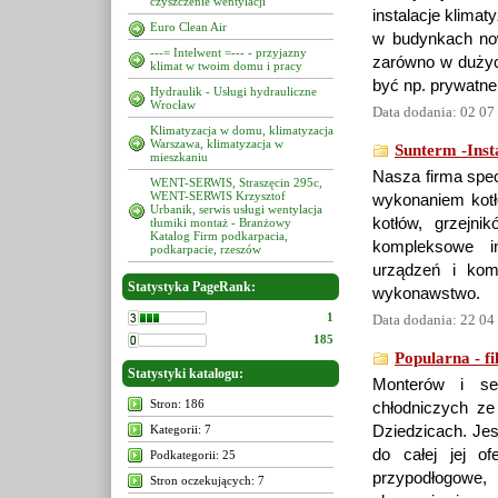
czyszczenie wentylacji
instalacje klimat
Euro Clean Air
w budynkach now
---= Intelwent =--- - przyjazny
zarówno w dużyc
klimat w twoim domu i pracy
być np. prywatn
Hydraulik - Usługi hydrauliczne
Wrocław
Data dodania: 02 07
Klimatyzacja w domu, klimatyzacja
Warszawa, klimatyzacja w
Sunterm -Insta
mieszkaniu
Nasza firma spec
WENT-SERWIS, Straszęcin 295c,
WENT-SERWIS Krzysztof
wykonaniem kotł
Urbanik, serwis usługi wentylacja
kotłów, grzejni
tłumiki montaż - Branżowy
Katalog Firm podkarpacia,
kompleksowe in
podkarpacie, rzeszów
urządzeń i kom
Statystyka PageRank:
wykonawstwo.
1
Data dodania: 22 04
185
Popularna - f
Statystyki katalogu:
Monterów i ser
Stron: 186
chłodniczych z
Kategorii: 7
Dziedzicach. Jes
do całej jej of
Podkategorii: 25
przypodłogowe,
Stron oczekujących: 7