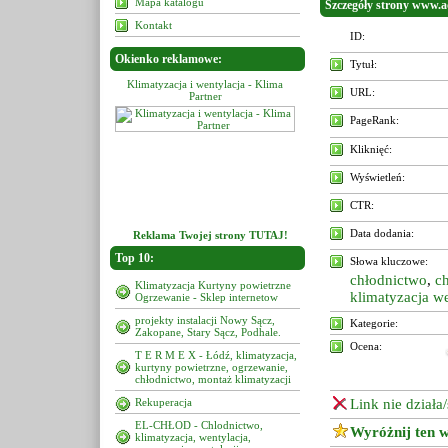
Mapa katalogu
Szczegóły strony www.a
Kontakt
ID:
Okienko reklamowe:
Tytuł:
a i wentylacja - Klima
Klimatyzacja i wentylacja - Klima
Klimatyzacja i wentylacja - K
URL:
Partner
Partner
Partner
PageRank:
Kliknięć:
Wyświetleń:
CTR:
Data dodania:
Reklama Twojej strony TUTAJ!
Top 10:
Słowa kluczowe:
chłodnictwo
,
c
Klimatyzacja Kurtyny powietrzne
klimatyzacja we
Ogrzewanie - Sklep internetow
projekty instalacji Nowy Sącz,
Kategorie:
Zakopane, Stary Sącz, Podhale.
Ocena:
T E R M E X - Łódź, klimatyzacja,
kurtyny powietrzne, ogrzewanie,
chłodnictwo, montaż klimatyzacji
Rekuperacja
Link nie działa
EL-CHŁOD - Chlodnictwo,
Wyróżnij ten w
klimatyzacja, wentylacja,