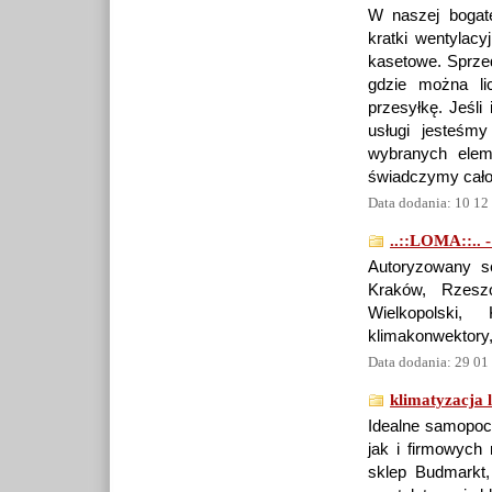
W naszej bogate
kratki wentylacy
kasetowe. Sprzed
gdzie można li
przesyłkę. Jeśli
usługi jesteśm
wybranych elem
świadczymy całod
Data dodania: 10 12
..::LOMA::.. -
Autoryzowany s
Kraków, Rzeszó
Wielkopolski,
klimakonwektory, 
Data dodania: 29 01
klimatyzacja l
Idealne samopo
jak i firmowych 
sklep Budmarkt,