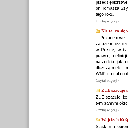
przedsiębiorstwem
on Tomasza Szym
tego roku.
Czytaj więcej »
Nie to, co się
- Pozacenowe k
zarazem bezpiecz
w Polsce, w ty
prawnej definic
narzędzia jak 
dłuższą metę - 
WNP o local cont
Czytaj więcej »
ZUE szacuje s
ZUE szacuje, że z
tym samym okresi
Czytaj więcej »
Wojciech Kuśpi
Śląsk ma ogromn