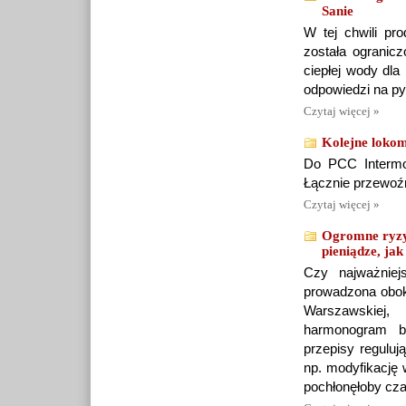
Sanie
W tej chwili pr
została ogranicz
ciepłej wody dla
odpowiedzi na p
Czytaj więcej »
Kolejne lokom
Do PCC Intermo
Łącznie przewoźn
Czytaj więcej »
Ogromne ryzy
pieniądze, jak 
Czy najważniej
prowadzona obok
Warszawskiej,
harmonogram bu
przepisy reguluj
np. modyfikację 
pochłonęłoby cza