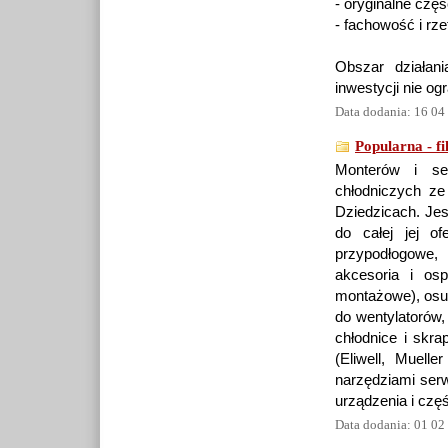
- oryginalne czę
- fachowość i rze
Obszar działan
inwestycji nie og
Data dodania: 16 04
Popularna - f
Monterów i ser
chłodniczych z
Dziedzicach. Jes
do całej jej of
przypodłogowe,
akcesoria i osp
montażowe), osusz
do wentylatorów,
chłodnice i skra
(Eliwell, Muell
narzędziami ser
urządzenia i częś
Data dodania: 01 02