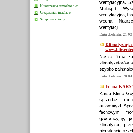
wentylacyjna, Sz
Klimatyzacja samochodowa
Multisplit, Wy
Urządzenia i instalacje
wentylacyjna, In
Sklep internetowy
wodna, Nagrze
wentylacji,
Data dodania: 21 03
Klimatyzacja
www.kliwentec
Nasza firma za
klimatyzatorów w
szybko zainstalo
Data dodania: 20 04
Firma KARSA
Karsa Klima Gdyn
sprzedaż i mont
automatyki. Sprz
fachowym mon
gwarancyjny, j
klimatyzacji prz
nieustannie szko