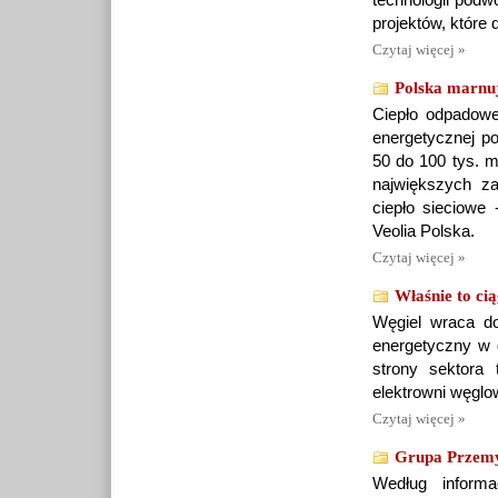
technologii podw
projektów, które 
Czytaj więcej »
Polska marnuj
Ciepło odpadowe
energetycznej po
50 do 100 tys. m
największych z
ciepło sieciow
Veolia Polska.
Czytaj więcej »
Właśnie to cią
Węgiel wraca do
energetyczny w 
strony sektora 
elektrowni węglo
Czytaj więcej »
Grupa Przemys
Według informa