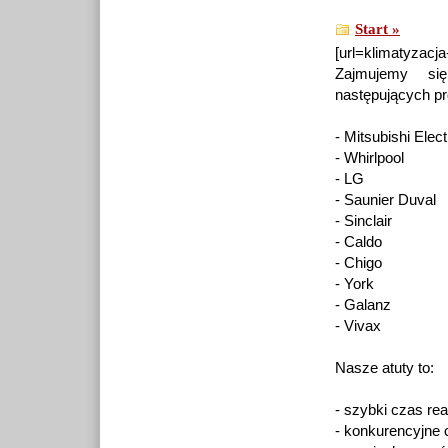
Start »
[url=klimatyzacja
Zajmujemy si
następujących p
- Mitsubishi Elect
- Whirlpool
- LG
- Saunier Duval
- Sinclair
- Caldo
- Chigo
- York
- Galanz
- Vivax
Nasze atuty to:
- szybki czas re
- konkurencyjne 