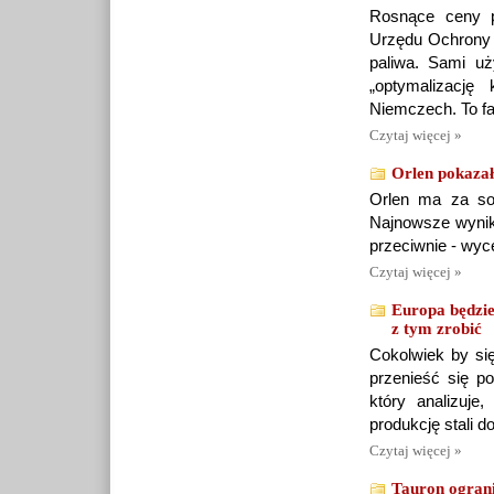
Rosnące ceny pe
Urzędu Ochrony K
paliwa. Sami u
„optymalizacj
Niemczech. To fa
Czytaj więcej »
Orlen pokazał
Orlen ma za sob
Najnowsze wyniki
przeciwnie - wyc
Czytaj więcej »
Europa będzie
z tym zrobić
Cokolwiek by się
przenieść się p
który analizuj
produkcję stali 
Czytaj więcej »
Tauron ograni