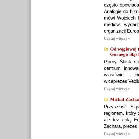
często opowiada
Analogie do bizn
mówi Wojciech 
mediów, wydarz
organizacji Eur
Czytaj więcej »
Od węglowej t
Górnego Śląs
Górny Śląsk sto
centrum innowa
właściwie – c
wiceprezes Veoli
Czytaj więcej »
Michał Zachar
Przyszłość Ślą
regionem, który 
ale też całą 
Zachara, prezes 
Czytaj więcej »