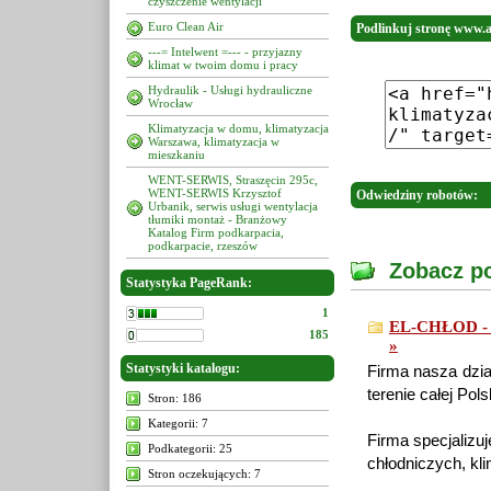
czyszczenie wentylacji
Euro Clean Air
Podlinkuj stronę www.a
---= Intelwent =--- - przyjazny
klimat w twoim domu i pracy
Hydraulik - Usługi hydrauliczne
Wrocław
Klimatyzacja w domu, klimatyzacja
Warszawa, klimatyzacja w
mieszkaniu
WENT-SERWIS, Straszęcin 295c,
WENT-SERWIS Krzysztof
Odwiedziny robotów:
Urbanik, serwis usługi wentylacja
tłumiki montaż - Branżowy
Katalog Firm podkarpacia,
podkarpacie, rzeszów
Zobacz po
Statystyka PageRank:
1
EL-CHŁOD - Ch
185
»
Statystyki katalogu:
Firma nasza dzia
terenie całej Pol
Stron: 186
Kategorii: 7
Firma specjalizu
Podkategorii: 25
chłodniczych, kl
Stron oczekujących: 7