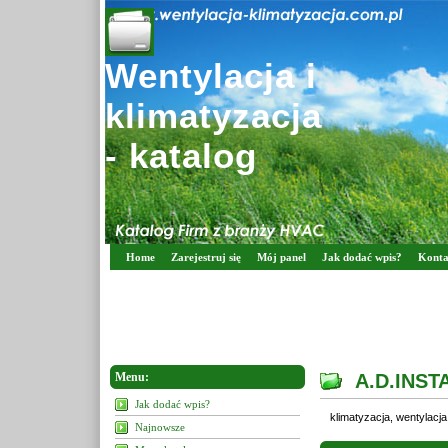
Wentylacja i
klimatyzacja
- katalog
Home
Zarejestruj się
Mój panel
Jak dodać wpis?
Konta
Menu:
A.D.INST
Jak dodać wpis?
klimatyzacja, wentylacja
Najnowsze