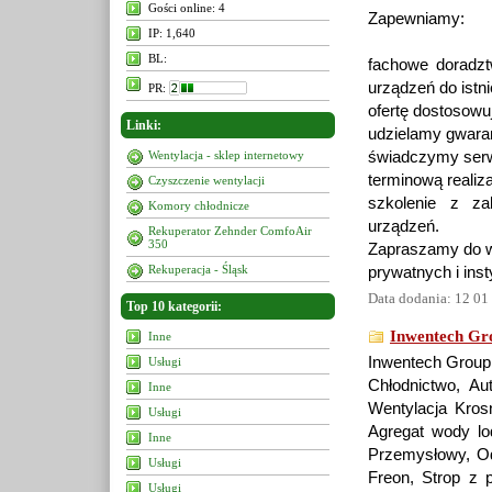
Gości online: 4
Zapewniamy:
IP: 1,640
BL:
fachowe doradzt
urządzeń do istn
PR:
ofertę dostosowu
Linki:
udzielamy gwaran
Wentylacja - sklep internetowy
świadczymy serw
terminową realiz
Czyszczenie wentylacji
szkolenie z zak
Komory chłodnicze
urządzeń.
Rekuperator Zehnder ComfoAir
350
Zapraszamy do w
Rekuperacja - Śląsk
prywatnych i inst
Data dodania: 12 01
Top 10 kategorii:
Inwentech Gr
Inne
Inwentech Group,
Usługi
Chłodnictwo, Au
Inne
Wentylacja Krosn
Usługi
Agregat wody lo
Inne
Przemysłowy, Od
Usługi
Freon, Strop z 
Usługi