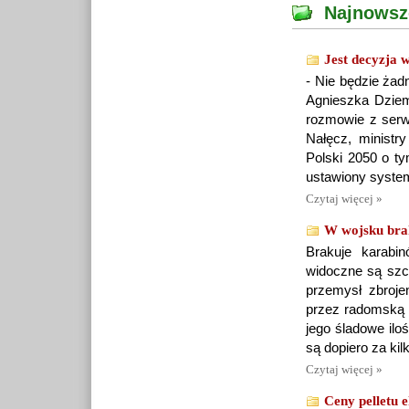
Najnowsz
Jest decyzja 
- Nie będzie żad
Agnieszka Dziemi
rozmowie z serw
Nałęcz, ministry
Polski 2050 o ty
ustawiony system
Czytaj więcej »
W wojsku brak
Brakuje karabi
widoczne są szc
przemysł zbroje
przez radomską 
jego śladowe ilo
są dopiero za kilk
Czytaj więcej »
Ceny pelletu 