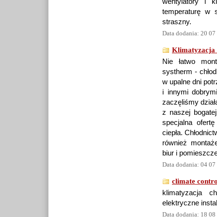
wentylatory i 
temperaturę w 
straszny.
Data dodania: 20 07
Klimatyzacja 
Nie łatwo mont
systherm - chłod
w upalne dni pot
i innymi dobrym
zaczęliśmy dział
z naszej bogatej
specjalna ofert
ciepła. Chłodnic
również montaż
biur i pomieszc
Data dodania: 04 07
climate control
klimatyzacja ch
elektryczne inst
Data dodania: 18 08