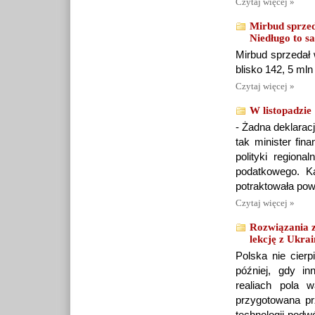
Czytaj więcej »
Mirbud sprzed
Niedługo to 
Mirbud sprzedał 
blisko 142, 5 mln
Czytaj więcej »
W listopadzie
- Żadna deklarac
tak minister fin
polityki regiona
podatkowego. Ka
potraktowała powa
Czytaj więcej »
Rozwiązania z
lekcję z Ukra
Polska nie cier
później, gdy i
realiach pola w
przygotowana p