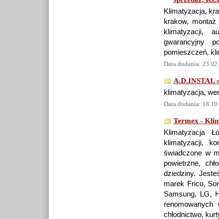
Klimatyzacja, kr
krakow, montaż 
klimatyzacji, 
gwarancyjny p
pomieszczeń, klim
Data dodania: 23 02
A.D.INSTAL 
klimatyzacja, wen
Data dodania: 18 10
Termex - Klim
Klimatyzacja 
klimatyzacji, k
świadczone w mie
powietrzne, ch
dziedziny. Jest
marek Frico, Sonn
Samsung, LG, H
renomowanych u
chłodnictwo, kur