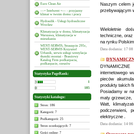
Euro Clean Air
Naszym celem je
przebywającym w 
---= Intelwent =--- - przyjazny
klimat w twoim domu i pracy
Hydraulik - Usługi hydrauliczne
Wrocław
Wieloletnie do
Klimatyzacja w domu, klimatyzacja
Warszawa, klimatyzacja w
techniczne, oraz
mieszkaniu
na rynku Polskim
WENT-SERWIS, Straszęcin 295c,
Data dodania: 17 08
WENT-SERWIS Krzysztof
Urbanik, serwis usługi wentylacja
tłumiki montaż - Branżowy
DYNAMICZN
Katalog Firm podkarpacia,
podkarpacie, rzeszów
DYNAMICZNE 
internetowego w
Statystyka PageRank:
pieców akumula
1
produkty takich f
185
Posiadamy w nasz
Statystyki katalogu:
maty grzewcze, k
Watt, klimatyzat
Stron: 186
podczerwieni, 
Kategorii: 7
elektryczne .
Podkategorii: 25
Data dodania: 14 06
Stron oczekujących: 7
Gości online: 7