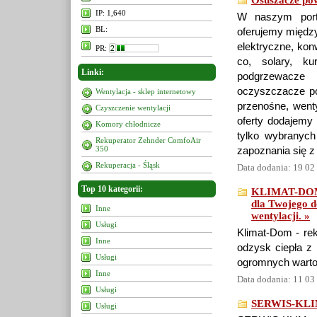
Osuszacze pow
IP: 1,640
W naszym porta
BL:
oferujemy między
elektryczne, kon
PR:
co, solary, ku
Linki:
podgrzewacze 
oczyszczacze po
Wentylacja - sklep internetowy
przenośne, wenty
Czyszczenie wentylacji
oferty dodajemy 
Komory chłodnicze
tylko wybranyc
Rekuperator Zehnder ComfoAir
350
zapoznania się 
Rekuperacja - Śląsk
Data dodania: 19 02
Top 10 kategorii:
KLIMAT-DOM |
dla Twojego d
Inne
wentylacji. »
Usługi
Klimat-Dom - rek
Inne
odzysk ciepła z
Usługi
ogromnych warto
Inne
Data dodania: 11 03
Usługi
SERWIS-KLIM 
Usługi