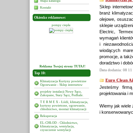
Mapa katalogu
Sklep interneto
Kontakt
branż klimatyzac
Okienko reklamowe:
olejowe, osuszac
ompy ciepła
pompy ciepła
sklepie urządzeni
pompy ciepła
Electric, Term
wymagań klientów
i niezawodnośc
wiodących marek
promocje, a takż
doradztwo i dobó
Reklama Twojej strony TUTAJ!
Data dodania: 08 11
Top 10:
Euro Clean Ai
Klimatyzacja Kurtyny powietrzne
Ogrzewanie - Sklep internetow
Jesteśmy firmą
projekty instalacji Nowy Sącz,
projektowania i m
Zakopane, Stary Sącz, Podhale.
T E R M E X - Łódź, klimatyzacja,
kurtyny powietrzne, ogrzewanie,
Wiemy jak wiele 
chłodnictwo, montaż klimatyzacji
i konserwowanych
Rekuperacja
EL-CHŁOD - Chlodnictwo,
klimatyzacja, wentylacja,
czyszczenie wentylacji