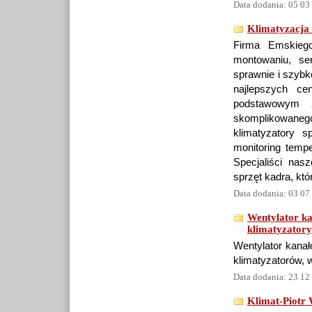
Data dodania: 05 03
Klimatyzacja
Firma Emskiego
montowaniu, ser
sprawnie i szybk
najlepszych ce
podstawowym z
skomplikowane
klimatyzatory 
monitoring temp
Specjaliści nas
sprzęt kadra, kt
Data dodania: 03 07
Wentylator k
klimatyzatory
Wentylator kanał
klimatyzatorów, w
Data dodania: 23 12
Klimat-Piotr 