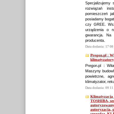
Specjalizujemy 
rozwiązań inst
pomieszczeń ja
posiadamy bogaty
czy GREE. Wszy
urządzenia o na
gwarancja. Na 
producenta.
Data dodania: 17 08
Pregon.pl : W
klimatyzatory
Pregon.pl : Wit
Maszyny budowlan
powietrzne, agr
klimatyzator, rek
Data dodania: 09 11
Klimatyzacja
TOSHIBA, serw
autoryzowany,
autoryzacja, 
sprzedaz, K