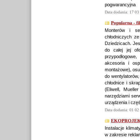
pogwarancyjna
Data dodania: 17 03
Popularna - f
Monterów i ser
chłodniczych z
Dziedzicach. Jes
do całej jej of
przypodłogowe,
akcesoria i osp
montażowe), osusz
do wentylatorów,
chłodnice i skra
(Eliwell, Muell
narzędziami ser
urządzenia i częś
Data dodania: 01 02
EKOPROJEKT g
Instalacje klima
w zakresie reklam