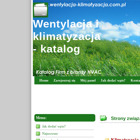
Wentylacja i
klimatyzacja
- katalog
Home
Zarejestruj się
Mój panel
Jak dodać wpis?
Konta
Menu:
Strony związa
Jak dodać wpis?
Najnowsze
Klimatyzacja 