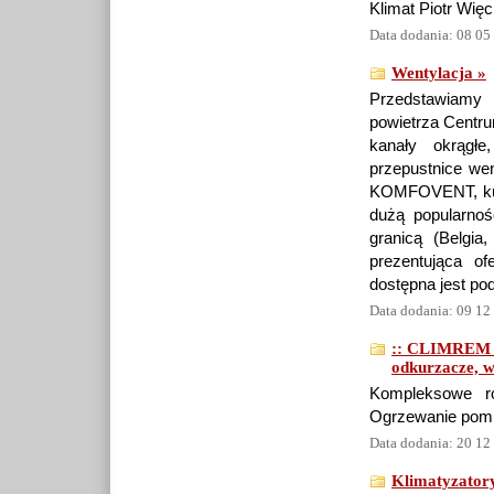
Klimat Piotr Więc
Data dodania: 08 05
Wentylacja »
Przedstawiamy 
powietrza Centru
kanały okrągłe
przepustnice wen
KOMFOVENT, kurt
dużą popularnoś
granicą (Belgia
prezentująca of
dostępna jest po
Data dodania: 09 12
:: CLIMREM - 
odkurzacze, w
Kompleksowe ro
Ogrzewanie pompa
Data dodania: 20 12
Klimatyzator