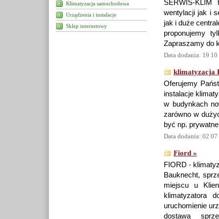
SERWIS-KLIM to
Klimatyzacja samochodowa
wentylacji jak i
Urządzenia i instalacje
jak i duże centra
Sklep internetowy
proponujemy tyl
Zapraszamy do k
Data dodania: 19 10
klimatyzacja 
Oferujemy Państ
instalacje klimat
w budynkach now
zarówno w dużyc
być np. prywatn
Data dodania: 02 07
Fiord »
FIORD - klimatyza
Bauknecht, sprz
miejscu u Klien
klimatyzatora d
uruchomienie ur
dostawa sprz