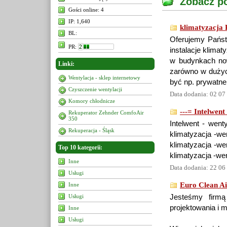
Zobacz po
Gości online: 4
IP: 1,640
klimatyzacja 
BL:
Oferujemy Państ
PR:
instalacje klimat
w budynkach now
Linki:
zarówno w dużyc
Wentylacja - sklep internetowy
być np. prywatn
Czyszczenie wentylacji
Data dodania: 02 07
Komory chłodnicze
---= Intelwent
Rekuperator Zehnder ComfoAir
350
Intelwent - wenty
Rekuperacja - Śląsk
klimatyzacja -wen
klimatyzacja -wen
Top 10 kategorii:
klimatyzacja -wen
Inne
Data dodania: 22 06
Usługi
Euro Clean Ai
Inne
Usługi
Jesteśmy firmą
projektowania i m
Inne
Usługi