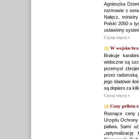
Agnieszka Dziemi
rozmowie z serw
Nałęcz, ministry
Polski 2050 o ty
ustawiony system
Czytaj więcej »
W wojsku brak
Brakuje karabi
widoczne są szc
przemysł zbroje
przez radomską 
jego śladowe ilo
są dopiero za kilk
Czytaj więcej »
Ceny pelletu 
Rosnące ceny pe
Urzędu Ochrony K
paliwa. Sami u
„optymalizacj