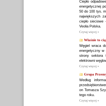
Ciepło odpadowe
energetycznej po
50 do 100 tys. m
największych z
ciepło sieciow
Veolia Polska.
Czytaj więcej »
Właśnie to cią
Węgiel wraca do
energetyczny w 
strony sektora 
elektrowni węglo
Czytaj więcej »
Grupa Przemys
Według informa
przedsiębiorstwem
on Tomasza Szym
tego roku.
Czytaj więcej »