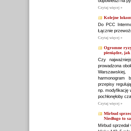
odpowiedzi na p
Czytaj więcej »
Kolejne lokom
Do PCC Intermo
Łącznie przewoźn
Czytaj więcej »
Ogromne ryzy
pieniądze, jak 
Czy najważniej
prowadzona obok
Warszawskiej,
harmonogram bu
przepisy reguluj
np. modyfikację 
pochłonęłoby cza
Czytaj więcej »
Mirbud sprzed
Niedługo to 
Mirbud sprzedał 