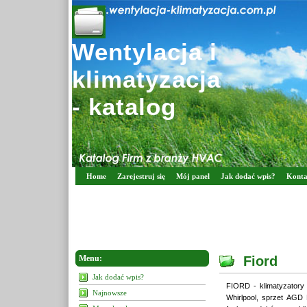
Wentylacja i
klimatyzacja
- katalog
Home
Zarejestruj się
Mój panel
Jak dodać wpis?
Konta
Menu:
Fiord
Jak dodać wpis?
FIORD - klimatyzatory 
Najnowsze
Whirlpool, sprzet AGD 