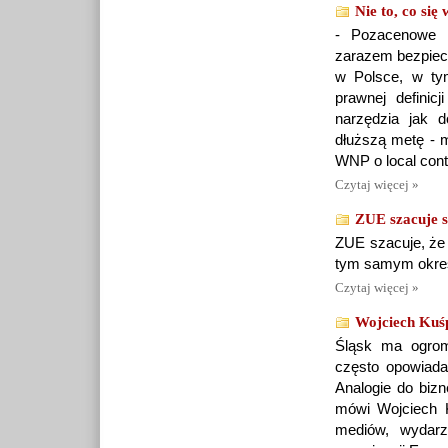
Nie to, co się
- Pozacenowe k
zarazem bezpiecz
w Polsce, w ty
prawnej definic
narzędzia jak 
dłuższą metę - 
WNP o local cont
Czytaj więcej »
ZUE szacuje s
ZUE szacuje, że z
tym samym okresi
Czytaj więcej »
Wojciech Kuśpi
Śląsk ma ogromn
często opowiada
Analogie do bizn
mówi Wojciech 
mediów, wydarz