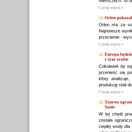
Niemczech. To fa
Czytaj więcej »
Orlen pokazał
Orlen ma za sob
Najnowsze wyniki
przeciwnie - wyc
Czytaj więcej »
Europa będzie
z tym zrobić
Cokolwiek by się
przenieść się p
który analizuj
produkcję stali 
Czytaj więcej »
Tauron ograni
Sanie
W tej chwili pr
została ogranicz
ciepłej wody dla