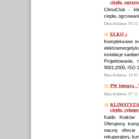
ciepła, ogrze
ClimaClub - kl
ciepła, ogrzewa
Data dodania: 05 12
ELKO »
Kompleksowe ins
elektroenergety
instalacje sanitar
Projektowanie,
9001:2000, ISO 
Data dodania: 10 03
PW Integra - 
Data dodania: 07 11
KLIMATYZAC
ciepła, rekupe
Kaldo Kraków sp
Oferujemy kompl
naszej ofercie
rekuperatory, kur