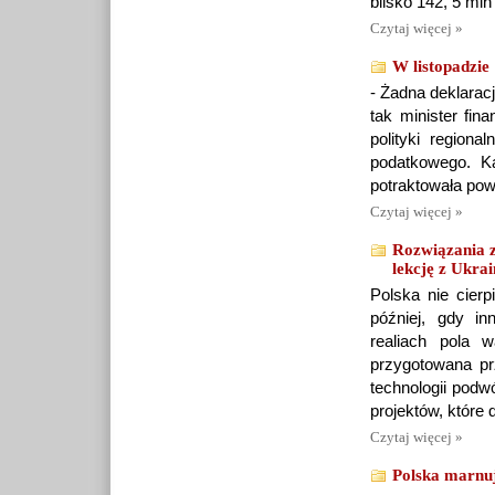
blisko 142, 5 mln
Czytaj więcej »
W listopadzie
- Żadna deklarac
tak minister fin
polityki regiona
podatkowego. Ka
potraktowała powa
Czytaj więcej »
Rozwiązania z
lekcję z Ukra
Polska nie cier
później, gdy i
realiach pola w
przygotowana p
technologii podw
projektów, które 
Czytaj więcej »
Polska marnuj