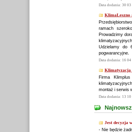
Data dodania: 30 03
KlimaLeszno 
Przedsiębiorstw
ramach szeroko p
Prowadzimy dora
klimatyzacyjnyc
Udzielamy do 6
pogwarancyjne.
Data dodania: 16 04
Klimatyzacja 
Firma Klimplu
klimatyzacyjnyc
montaż i serwis 
Data dodania: 13 10
Najnowsz
Jest decyzja 
- Nie będzie żad