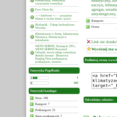
elektryczny
,
ko
klimatyzacja, wentylacja,
czyszczenie wentylacji
naczyn
,
klimaty
agregat
,
urzadz
Euro Clean Air
antyalergiczny
---= Intelwent =--- - przyjazny
klimat w twoim domu i pracy
Kategorie:
Hydraulik - Usługi hydrauliczne
Ocena:
Wrocław
Klimatyzacja w domu, klimatyzacja
Warszawa, klimatyzacja w
mieszkaniu
Link nie działa
WENT-SERWIS, Straszęcin 295c,
Wyróżnij ten w
WENT-SERWIS Krzysztof
Urbanik, serwis usługi wentylacja
tłumiki montaż - Branżowy
Katalog Firm podkarpacia,
Podlinkuj stronę www.fi
podkarpacie, rzeszów
Statystyka PageRank:
1
185
Statystyki katalogu:
Stron: 186
Odwiedziny robotów:
Kategorii: 7
Podkategorii: 25
Stron oczekujących: 7