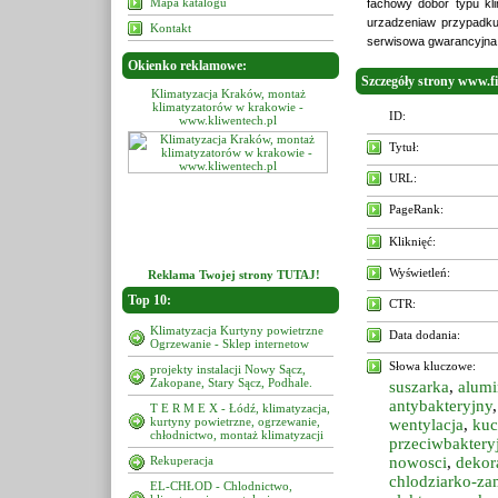
Mapa katalogu
fachowy dobór typu kli
urzadzeniaw przypadku
Kontakt
serwisowa gwarancyjna
Okienko reklamowe:
Szczegóły strony www.fi
acja Kraków, montaż
Klimatyzacja Kraków, montaż
Klimatyzacja Kraków, mont
atorów w krakowie -
klimatyzatorów w krakowie -
klimatyzatorów w krakowie 
ID:
.kliwentech.pl
www.kliwentech.pl
www.kliwentech.pl
Tytuł:
URL:
PageRank:
Kliknięć:
Wyświetleń:
Reklama Twojej strony TUTAJ!
Top 10:
CTR:
Klimatyzacja Kurtyny powietrzne
Data dodania:
Ogrzewanie - Sklep internetow
Słowa kluczowe:
projekty instalacji Nowy Sącz,
Zakopane, Stary Sącz, Podhale.
suszarka
,
alum
antybakteryjny
T E R M E X - Łódź, klimatyzacja,
kurtyny powietrzne, ogrzewanie,
wentylacja
,
kuc
chłodnictwo, montaż klimatyzacji
przeciwbaktery
Rekuperacja
nowosci
,
dekor
chlodziarko-za
EL-CHŁOD - Chlodnictwo,