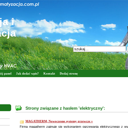
a i
acja
ój panel
Jak dodać wpis?
Kontakt
Dodaj stronę
Strony związane z hasłem 'elektryczny':
MAGATHERM, Nowoczesne systemy grzewcze »
Firma magatherm zajmuje się wykonaniem ogrzewania elektrycznego z w