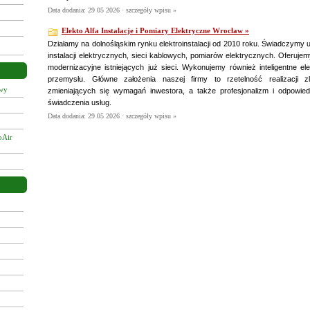
Data dodania: 29 05 2026 ·
szczegóły wpisu »
Elekto Alfa Instalacje i Pomiary Elektryczne Wrocław »
Działamy na dolnośląskim rynku elektroinstalacji od 2010 roku. Świadczymy u
instalacji elektrycznych, sieci kablowych, pomiarów elektrycznych. Oferuje
modernizacyjne istniejących już sieci. Wykonujemy również inteligentne ele
przemysłu. Główne założenia naszej firmy to rzetelność realizacji 
owy
zmieniających się wymagań inwestora, a także profesjonalizm i odpowie
świadczenia usług.
Data dodania: 29 05 2026 ·
szczegóły wpisu »
oAir