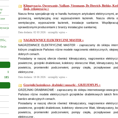
Klimatyzacja, Ogrzewanie, Vaillant, Viessmann, De Dietrich, Bielsko, Kotł
śląsk, rekuperacja »
zny
cy
Nasza firma specjalizuje się w handlu hurtowym artykułami elektrycznymi, ar
grzewczą, wentylacyjną oraz wyposażeniem łazienek. Nasza oferta ob
czne
wentylacyjne, wyposażenie łazienek, instalacje sanitarne. Współpra
sprawdzonymi producentami z branży instalacyjno sanitarnej.
tyzacja
Data dodania: 02 03 2026 ·
szczegóły wpisu »
295c,
NAGRZEWNICE ELEKTRYCZNE MASTER »
NAGRZEWNICE ELEKTRYCZNE MASTER - zapraszamy do sklepu interne
ylacja
którym znajdziecie Państwo różne modele nagrzewnic elektrycznych, olejo
dobrych cenach.
Posiadamy w naszej ofercie również klimatyzatory, nagrzewnice elektryc
powietrzne, grzejniki drabinkowe, kolektory słoneczne Watt, klimatyzatory, b
powietrza, promienniki podczerwieni, pompy ciepła, przepływowe pod
1
elektryczne .
185
Data dodania: 18 06 2026 ·
szczegóły wpisu »
Grzejniki łazienkowe, drabinki i suszarki - GRZEJEMY.PL »
GRZEJNIKI DRABINKOWE - zapraszamy do sklepu internetowego www.grzeje
Państwo różne modele elektrycznych grzejników drabinkowych takich firm j
bardzo atrakcyjnych cenach.
Posiadamy w naszej ofercie również klimatyzatory, nagrzewnice elektryc
powietrzne, grzejniki drabinkowe, kolektory słoneczne Watt, klimatyzatory, b
powietrza, promienniki podczerwieni, pompy ciepła, przepływowe pod
elektryczne .