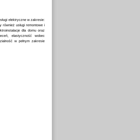
sługi elektryczne w zakresie:
my również usługi remontowe i
ktroinstalacje dla domu oraz
zleceń, elastyczność wobec
dzialność w pełnym zakresie