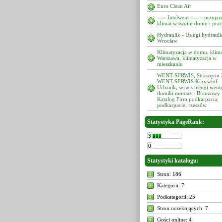
Euro Clean Air
---= Intelwent =--- - przyja
klimat w twoim domu i pra
Hydraulik - Usługi hydrauli
Wrocław
Klimatyzacja w domu, klima
Warszawa, klimatyzacja w
mieszkaniu
WENT-SERWIS, Straszęcin 
WENT-SERWIS Krzysztof
Urbanik, serwis usługi went
tłumiki montaż - Branżowy
Katalog Firm podkarpacia,
podkarpacie, rzeszów
Statystyka PageRank:
Statystyki katalogu:
Stron: 186
Kategorii: 7
Podkategorii: 25
Stron oczekujących: 7
Gości online: 4