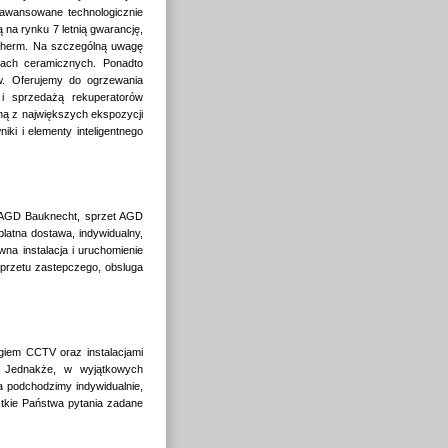
aawansowane technologicznie
ą na rynku 7 letnią gwarancję,
atherm. Na szczególną uwagę
wach ceramicznych. Ponadto
w. Oferujemy do ogrzewania
i sprzedażą rekuperatorów
ną z największych ekspozycji
ki i elementy inteligentnego
et AGD Bauknecht, sprzet AGD
platna dostawa, indywidualny,
na instalacja i uruchomienie
przetu zastepczego, obsluga
giem CCTV oraz instalacjami
c. Jednakże, w wyjątkowych
a podchodzimy indywidualnie,
tkie Państwa pytania zadane