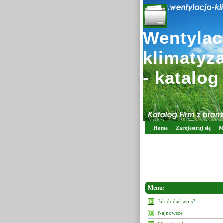
Wentylacj
klimatyz
- katalog
Home
Zarejestruj się
M
Menu:
Jak dodać wpis?
Najnowsze