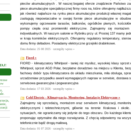
pieców akumulacyjnych . W naszej bogatej ofercie znajdziecie Państwo z
piece akumulacyjne specjalistycznej firmy roos na, które oferujemy najdłuższ
jak również najtańsze na rynku piece akumulacyjne produkcji własnej mag
zasługują niepowtarzalne w swojej formie piece akumulacyjne w obudo
wykonujemy ogrzewanie tarasów, balkonów, ogródków piwnych, kościołó
Klimatyzacja Wrocław
pompy ciepła oraz promienniki elektryczne. Zajmujemy się montażem 
indywidualnych. W naszym salonie w Rybniku przy ul. Prostej 137 mamy jed
w kraju kominków elektrycznych. Oferujemy regulatory temperatury, sterowni
domu firmy deltadore. Posiadamy elektryczne grzejniki drabinkowe.
Data dodania: 25 08 2025 ·
szczegóły wpisu »
Fiord »
FIORD - klimatyzatory Whirlpool - taniej niz myslisz, wysokiej klasy sprz
TAJ!
Whirlpool, sprzet AGD Polar, bezplatne doradztwo na miejscu u Klienta, bez
fachowy dobór typu klimatyzatora do ukladu mieszkania, mila obsluga, spraw
urzadzeniaw przypadku awarii wymagajacych napraw w serwisie, dostawa s
trzne
serwisowa gwarancyjna i pogwarancyjna
tow
Data dodania: 17 03 2026 ·
szczegóły wpisu »
z,
ale.
Cold Electric - Klimatyzacja, Monitoring, Instalacje Elektryczne »
yzacja,
Zajmujemy się sprzedażą, montażem oraz serwisem klimatyzacji, monitorin
anie,
yzacji
elektrycznymi i teletechnicznymi, głównie na terenie Krakowa i okoli
sytuacjach, nie ograniczamy się jedynie do tego obszaru. Do każdego klient
proponując optymalne dla niego rozwiązania. Z chęcią odpowiemy na wszys
telefonicznie bądź drogą mailową.
Data dodania: 01 07 2026 ·
szczegóły wpisu »