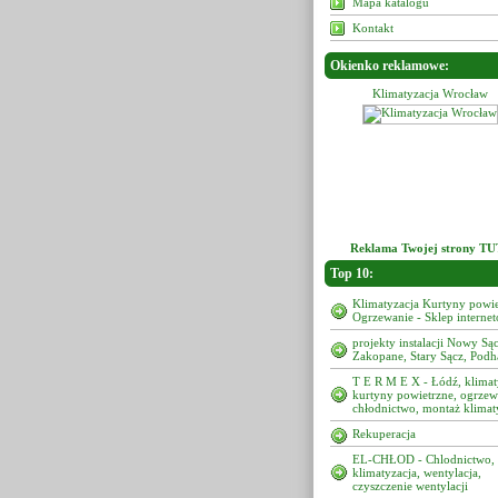
Mapa katalogu
Kontakt
Okienko reklamowe:
Klimatyzacja Wrocław
Klimatyzacja Wrocław
Reklama Twojej strony TU
Top 10:
Klimatyzacja Kurtyny powie
Ogrzewanie - Sklep interne
projekty instalacji Nowy Sąc
Zakopane, Stary Sącz, Podh
T E R M E X - Łódź, klimat
kurtyny powietrzne, ogrzew
chłodnictwo, montaż klimat
Rekuperacja
EL-CHŁOD - Chlodnictwo,
klimatyzacja, wentylacja,
czyszczenie wentylacji