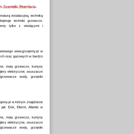
y, Grzejniki, Wentylacja,
maturą instalacyjną, techniką
ejmuje techniki grzewcze,
cujemy tylko z wiodącymi i
towego www.grzejemy.pl w
wych oraz gazowych w bardzo
zne, maty grzewcze, kurtyny
ojlery elektryczne, osuszacze
grzewacze wody, grzejniki
my.pl w którym znajdziecie
ak: Enix, Elterm, Atlantic w
zne, maty grzewcze, kurtyny
ojlery elektryczne, osuszacze
grzewacze wody, grzejniki