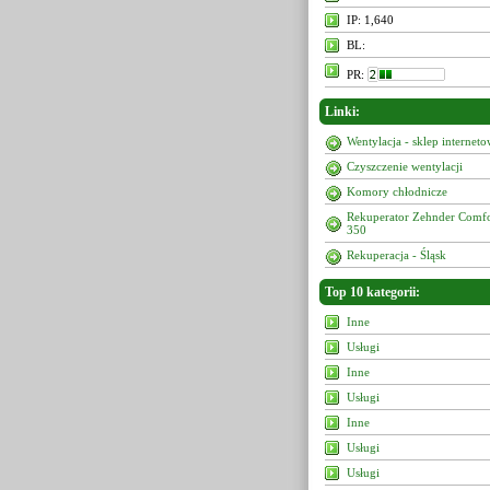
IP: 1,640
BL:
PR:
Linki:
Wentylacja - sklep internet
Czyszczenie wentylacji
Komory chłodnicze
Rekuperator Zehnder Comf
350
Rekuperacja - Śląsk
Top 10 kategorii:
Inne
Usługi
Inne
Usługi
Inne
Usługi
Usługi