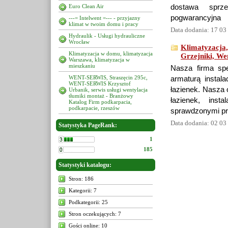
Euro Clean Air
dostawa sprz
pogwarancyjna
---= Intelwent =--- - przyjazny
klimat w twoim domu i pracy
Data dodania: 17 03
Hydraulik - Usługi hydrauliczne
Wrocław
Klimatyzacja,
Klimatyzacja w domu, klimatyzacja
Grzejniki, Wen
Warszawa, klimatyzacja w
mieszkaniu
Nasza firma spe
WENT-SERWIS, Straszęcin 295c,
armaturą instal
WENT-SERWIS Krzysztof
łazienek. Nasza 
Urbanik, serwis usługi wentylacja
tłumiki montaż - Branżowy
łazienek, inst
Katalog Firm podkarpacia,
podkarpacie, rzeszów
sprawdzonymi pro
Data dodania: 02 03
Statystyka PageRank:
1
185
Statystyki katalogu:
Stron: 186
Kategorii: 7
Podkategorii: 25
Stron oczekujących: 7
Gości online: 10