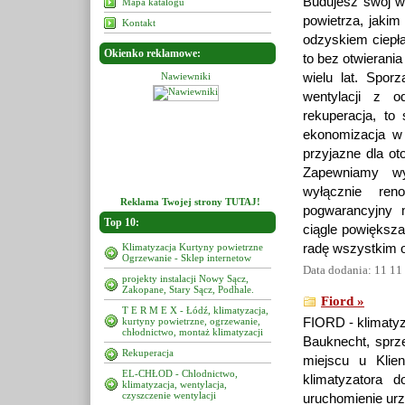
Budujesz swój w
Mapa katalogu
powietrza, jakim
Kontakt
odzyskiem ciepł
Okienko reklamowe:
to bez otwierania
Nawiewniki
Nawiewniki
wielu lat. Spo
Nawiewniki
wentylacji z o
rekuperacja, to
ekonomizacja w 
przyjazne dla ot
Zapewniamy wy
wyłącznie re
Reklama Twojej strony TUTAJ!
pogwarancyjny 
Top 10:
ciągle powiększa
Klimatyzacja Kurtyny powietrzne
radę wszystkim 
Ogrzewanie - Sklep internetow
Data dodania: 11 11
projekty instalacji Nowy Sącz,
Zakopane, Stary Sącz, Podhale.
Fiord »
T E R M E X - Łódź, klimatyzacja,
kurtyny powietrzne, ogrzewanie,
FIORD - klimatyza
chłodnictwo, montaż klimatyzacji
Bauknecht, sprz
Rekuperacja
miejscu u Klien
EL-CHŁOD - Chlodnictwo,
klimatyzatora d
klimatyzacja, wentylacja,
czyszczenie wentylacji
uruchomienie ur