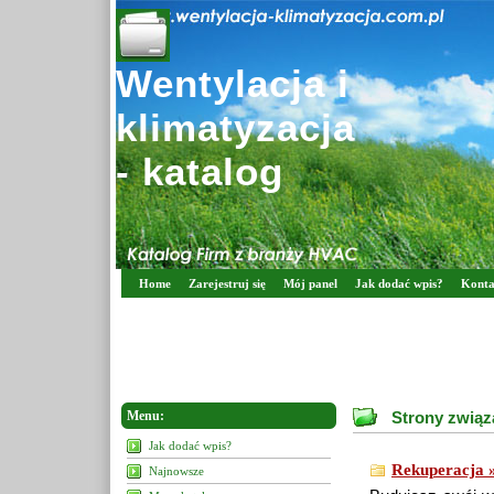
Wentylacja i
klimatyzacja
- katalog
Home
Zarejestruj się
Mój panel
Jak dodać wpis?
Konta
Menu:
Strony związ
Jak dodać wpis?
Rekuperacja 
Najnowsze