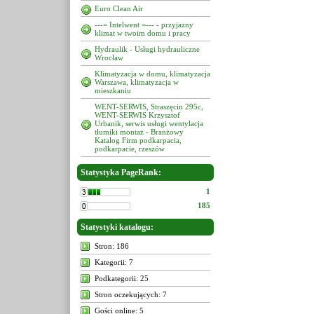
Euro Clean Air
---= Intelwent =--- - przyjazny
klimat w twoim domu i pracy
Hydraulik - Usługi hydrauliczne
Wrocław
Klimatyzacja w domu, klimatyzacja
Warszawa, klimatyzacja w
mieszkaniu
WENT-SERWIS, Straszęcin 295c,
WENT-SERWIS Krzysztof
Urbanik, serwis usługi wentylacja
tłumiki montaż - Branżowy
Katalog Firm podkarpacia,
podkarpacie, rzeszów
Statystyka PageRank:
1
185
Statystyki katalogu:
Stron: 186
Kategorii: 7
Podkategorii: 25
Stron oczekujących: 7
Gości online: 5