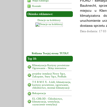
FIORD - klimatyza
Mapa katalogu
Bauknecht, sprz
Kontakt
miejscu u Klien
Okienko reklamowe:
klimatyzatora d
cje na kolektory
Dotacje na kolektory
uruchomienie ur
Dotacje na kolektory
dostawa sprzetu 
Data dodania: 17 03
Reklama Twojej strony TUTAJ!
Top 10:
Klimatyzacja Kurtyny powietrzne
Ogrzewanie - Sklep internetow
projekty instalacji Nowy Sącz,
Zakopane, Stary Sącz, Podhale.
T E R M E X - Łódź, klimatyzacja,
kurtyny powietrzne, ogrzewanie,
chłodnictwo, montaż klimatyzacji
Rekuperacja
EL-CHŁOD - Chlodnictwo,
klimatyzacja, wentylacja,
czyszczenie wentylacji