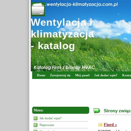
Wentylacja i
klimatyzacja
- katalog
Home
Zarejestruj się
Mój panel
Jak dodać wpis?
Konta
Menu:
Strony związ
Jak dodać wpis?
Fiord »
Najnowsze