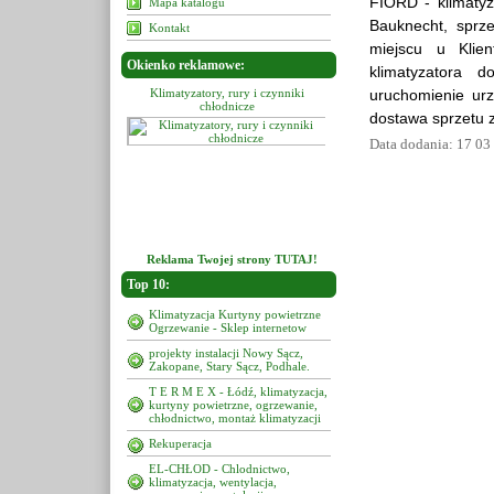
FIORD - klimatyza
Mapa katalogu
Bauknecht, sprz
Kontakt
miejscu u Klien
Okienko reklamowe:
klimatyzatora d
tory, rury i czynniki
Klimatyzatory, rury i czynniki
Klimatyzatory, rury i czynni
uruchomienie ur
chłodnicze
chłodnicze
chłodnicze
dostawa sprzetu 
Data dodania: 17 03
Reklama Twojej strony TUTAJ!
Top 10:
Klimatyzacja Kurtyny powietrzne
Ogrzewanie - Sklep internetow
projekty instalacji Nowy Sącz,
Zakopane, Stary Sącz, Podhale.
T E R M E X - Łódź, klimatyzacja,
kurtyny powietrzne, ogrzewanie,
chłodnictwo, montaż klimatyzacji
Rekuperacja
EL-CHŁOD - Chlodnictwo,
klimatyzacja, wentylacja,