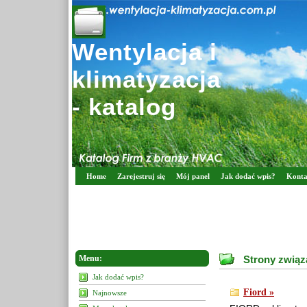
Wentylacja i
klimatyzacja
- katalog
Home
Zarejestruj się
Mój panel
Jak dodać wpis?
Konta
Menu:
Strony związ
Jak dodać wpis?
Fiord »
Najnowsze