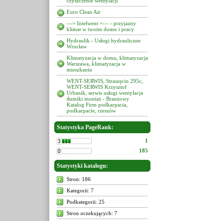
czyszczenie wentylacji
Euro Clean Air
---= Intelwent =--- - przyjazny
klimat w twoim domu i pracy
Hydraulik - Usługi hydrauliczne
Wrocław
Klimatyzacja w domu, klimatyzacja
Warszawa, klimatyzacja w
mieszkaniu
WENT-SERWIS, Straszęcin 295c,
WENT-SERWIS Krzysztof
Urbanik, serwis usługi wentylacja
tłumiki montaż - Branżowy
Katalog Firm podkarpacia,
podkarpacie, rzeszów
Statystyka PageRank:
1
185
Statystyki katalogu:
Stron: 186
Kategorii: 7
Podkategorii: 25
Stron oczekujących: 7