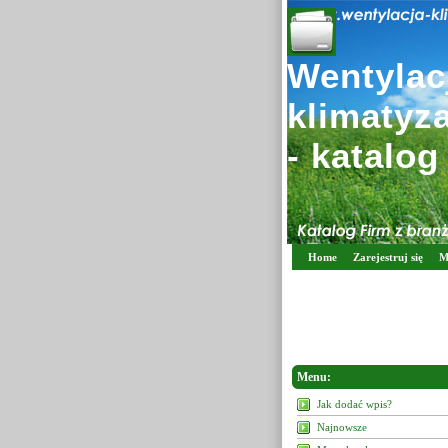
Wentylacj
klimatyz
- katalog
Home
Zarejestruj się
M
Menu:
Jak dodać wpis?
Najnowsze