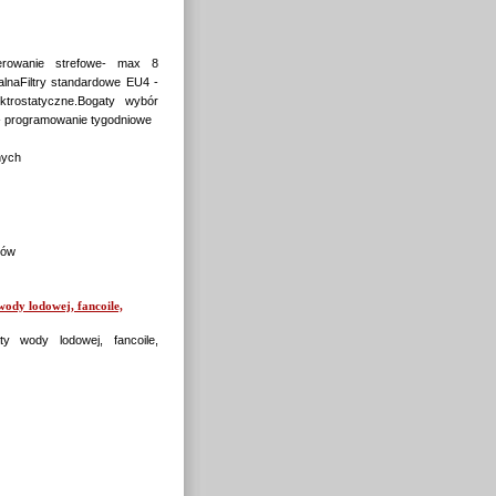
erowanie strefowe- max 8
alnaFiltry standardowe EU4 -
lektrostatyczne.Bogaty wybór
 - programowanie tygodniowe
nych
rów
ody lodowej, fancoile,
y wody lodowej, fancoile,