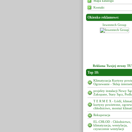
Mapa katalogu
Kontakt
Okienko reklamowe:
Inwentech Group
Inwentech Group
Reklama Twojej strony TU
Top 10:
Klimatyzacja Kurtyny powie
Ogrzewanie - Sklep interne
projekty instalacji Nowy Sąc
Zakopane, Stary Sącz, Podh
T E R M E X - Łódź, klimat
kurtyny powietrzne, ogrzew
chłodnictwo, montaż klimat
Rekuperacja
EL-CHŁOD - Chlodnictwo,
klimatyzacja, wentylacja,
czyszczenie wentylacji