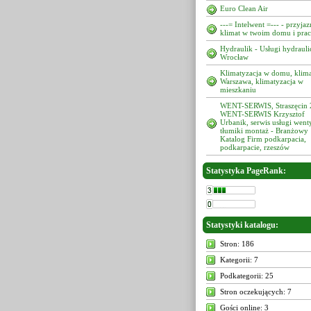
Euro Clean Air
---= Intelwent =--- - przyja
klimat w twoim domu i pra
Hydraulik - Usługi hydrauli
Wrocław
Klimatyzacja w domu, klima
Warszawa, klimatyzacja w
mieszkaniu
WENT-SERWIS, Straszęcin 
WENT-SERWIS Krzysztof
Urbanik, serwis usługi went
tłumiki montaż - Branżowy
Katalog Firm podkarpacia,
podkarpacie, rzeszów
Statystyka PageRank:
Statystyki katalogu:
Stron: 186
Kategorii: 7
Podkategorii: 25
Stron oczekujących: 7
Gości online: 3