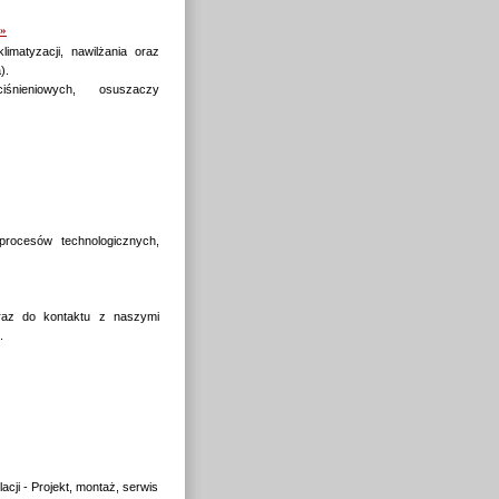
 »
imatyzacji, nawilżania oraz
).
śnieniowych, osuszaczy
a procesów technologicznych,
oraz do kontaktu z naszymi
.
cji - Projekt, montaż, serwis