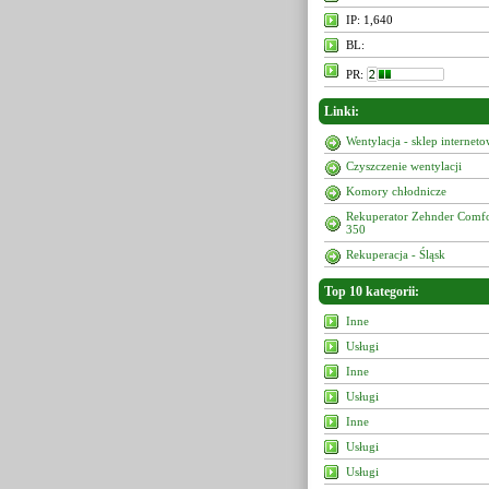
IP: 1,640
BL:
PR:
Linki:
Wentylacja - sklep internet
Czyszczenie wentylacji
Komory chłodnicze
Rekuperator Zehnder Comf
350
Rekuperacja - Śląsk
Top 10 kategorii:
Inne
Usługi
Inne
Usługi
Inne
Usługi
Usługi