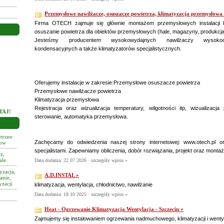
Przemysłowe nawilżacze, osuszacze powietrza, klimatyzacja przemysłowa
Firma OTECH zajmuje się głównie montażem przemysłowych instalacji kl
osuszanie powietrza dla obiektów przemysłowych (hale, magazyny, produkcja
Jesteśmy producentem wysokowydajnych nawilżaczy wysokoci
Inwentech Group
kondensacyjnych a także klimatyzatorów specjalistycznych.
Oferujemy instalacje w zakresie:Przemysłowe osuszacze powietrza
Przemysłowe nawilżacze powietrza
Klimatyzacja przemysłowa
Rejestracja oraz wizualizacja temperatury, wilgotności itp, wizualizacj
TAJ!
sterowanie, automatyka przemysłowa.
trzne
Zachęcamy do odwiedzenia naszej strony internetowej: www.otech.pl 
tow
specjalistami. Zapewniamy obliczenia, dobór rozwiązania, projekt oraz montaż
z,
ale.
Data dodania: 22 07 2026 ·
szczegóły wpisu »
yzacja,
A.D.INSTAL »
anie,
yzacji
klimatyzacja, wentylacja, chłodnictwo, nawilżanie
Data dodania: 18 10 2025 ·
szczegóły wpisu »
Heat - Ogrzewanie Klimatyzacja Wentylacja - Szczecin »
Zajmujemy się instalowaniem ogrzewania nadmuchowego, klimatyzacji i wentyla