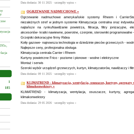
Data dodania: 30 11 2025 ·
szczegóły wpisu »
zny
OGRZEWANIE NADMUCHOWE »
cy
Ogrzewanie nadmuchowe amerykańskie systemy Rheem i CarrierSt
czne
niezależnych stref w jednym systemie Klimatyzacja centralna oraz indywidu
najtańsze na rynkuNawilżanie powietrza, filtracja, filtry jonizacyjne, e
tyzacja
akcesoriów- kratki nawiewne, powrotne, czerpnie, sterowniki programowalne
Grzejniki dekoracyjne firmy Ridea
Kotły gazowe- najnowsza technologia w dziedzinie pieców grzewczych - wod
295c,
Najlepsze ceny, profesjonalna obsługa
ylacja
Klimatyzacja centrala Carrier i Rheem
Kurtyny powietrzne Frico - poziome i pionowe - wodne i elektryczne
Montaż i serwis
Szeroki wybór urządzeń grzewczych, kurtyn, klimatyzatorów, nawilżaczy i filt
Data dodania: 09 11 2025 ·
szczegóły wpisu »
1
KLIMATREND - klimatyzacja, wentylacja, osuszacze, kurtyny, agregaty w
klimakonwektory »
185
KLIMATREND - klimatyzacja, wentylacja, osuszacze, kurtyny, agregat
klimakonwektory
Data dodania: 29 05 2026 ·
szczegóły wpisu »