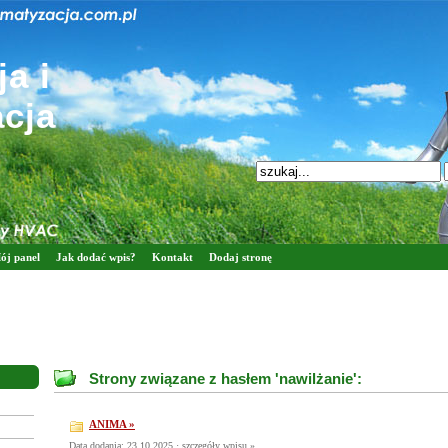
a i
acja
ój panel
Jak dodać wpis?
Kontakt
Dodaj stronę
Strony związane z hasłem 'nawilżanie':
ANIMA »
Data dodania: 23 10 2025 ·
szczegóły wpisu »