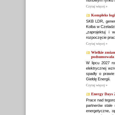
hurtowym rynku 
Czytaj więcej »
Kompleks logi
SKB LDR, genera
Kolba w Czeladzi
„zaprojektuj i
rozpoczęcie pra
Czytaj więcej »
Wielkie zmia
podsumowała l
W lipcu 2027 ro
elektrycznej wz
spadły o prawie
Giełdę Energii.
Czytaj więcej »
Energy Days 2
Prace nad tegoro
partnerów stale
energetyczne, o