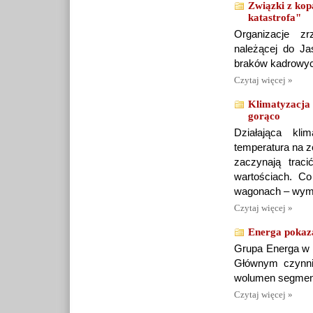
Związki z kop
katastrofa"
Organizacje zr
należącej do Ja
braków kadrowych
Czytaj więcej »
Klimatyzacja d
gorąco
Działająca kl
temperatura na z
zaczynają trac
wartościach. Co
wagonach – wymag
Czytaj więcej »
Energa pokaza
Grupa Energa w I
Głównym czynni
wolumen segment
Czytaj więcej »