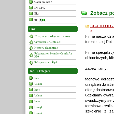
Gości online: 7
IP: 1,640
Zobacz po
BL:
PR:
EL-CHŁOD - Ch
Linki:
»
Wentylacja - sklep internetowy
Firma nasza dzia
terenie całej Pol
Czyszczenie wentylacji
Komory chłodnicze
Firma specjalizu
Rekuperator Zehnder ComfoAir
350
chłodniczych, kl
Rekuperacja - Śląsk
Zapewniamy:
Top 10 kategorii:
Inne
fachowe doradzt
Usługi
urządzeń do istn
ofertę dostosowu
Inne
udzielamy gwaran
Usługi
świadczymy serw
Inne
terminową realiz
Usługi
szkolenie z zak
Usługi