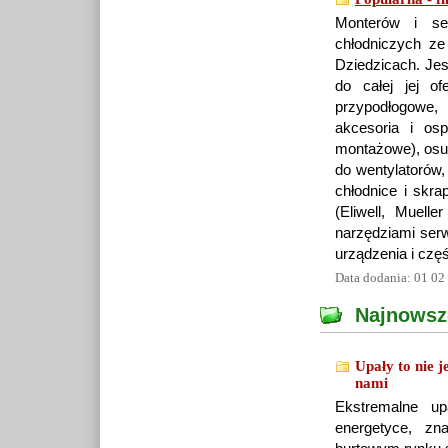
Monterów i ser
chłodniczych z
Dziedzicach. Jes
do całej jej of
przypodłogowe,
akcesoria i osp
montażowe), osusz
do wentylatorów,
chłodnice i skra
(Eliwell, Muell
narzędziami ser
urządzenia i częś
Data dodania: 01 02
Najnowsz
Upały to nie j
nami
Ekstremalne up
energetyce, zn