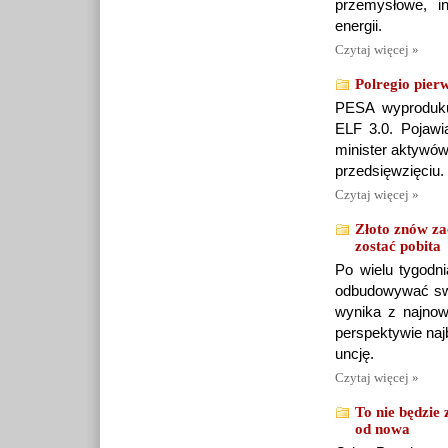
przemysłowe, i
energii.
Czytaj więcej »
Polregio pier
PESA wyprodukuj
ELF 3.0. Pojawi
minister aktywów
przedsięwzięciu.
Czytaj więcej »
Złoto znów za
zostać pobita
Po wielu tygodn
odbudowywać swoj
wynika z najno
perspektywie naj
uncję.
Czytaj więcej »
To nie będzie 
od nowa