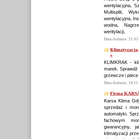
wentylacyjna, Sz
Multisplit, Wy
wentylacyjna, In
wodna, Nagrze
wentylacji,
Data dodania: 21 03
Klimatyzacja
»
KLIMKRAK - klim
marek. Sprawdź n
grzewcze i piec
Data dodania: 19 11
Firma KARSA
Karsa Klima Gdyn
sprzedaż i mont
automatyki. Sprz
fachowym mon
gwarancyjny, j
klimatyzacji prz