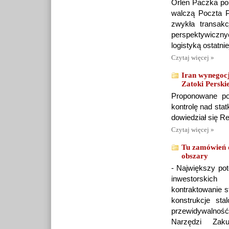
Orlen Paczka pon
walczą Poczta P
zwykła transakc
perspektywiczny
logistyką ostatniej
Czytaj więcej »
Iran wynegoc
Zatoki Perski
Proponowane po
kontrolę nad sta
dowiedział się Re
Czytaj więcej »
Tu zamówień d
obszary
- Największy pot
inwestorskic
kontraktowanie s
konstrukcje st
przewidywalność
Narzędzi Zak