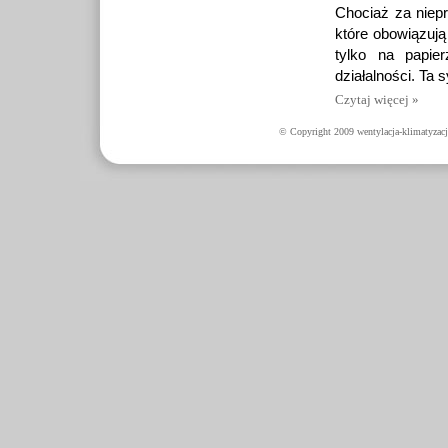
Chociaż za niepr
które obowiązują
tylko na papie
działalności. Ta 
Czytaj więcej »
© Copyright 2009 wentylacja-klimatyzacj