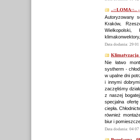
..::LOMA::.. -
Autoryzowany s
Kraków, Rzeszó
Wielkopolski,
klimakonwektory, 
Data dodania: 29 01
Klimatyzacja 
Nie łatwo mont
systherm - chłod
w upalne dni pot
i innymi dobrym
zaczęliśmy dział
z naszej bogatej
specjalna ofert
ciepła. Chłodnic
również montaż
biur i pomieszc
Data dodania: 04 07
Popularna - f