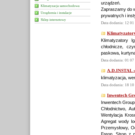
urządzeń.
Klimatyzacja samochodowa
Zapraszamy do w
Urządzenia i instalacje
prywatnych i inst
Sklep internetowy
Data dodania: 12 01
Klimatyzatory,
Klimatyzatory lg
chłodnicze, czy
paskowa, kurtyna
Data dodania: 01 07
A.D.INSTAL 
klimatyzacja, wen
Data dodania: 18 10
Inwentech Gr
Inwentech Group,
Chłodnictwo, Au
Wentylacja Krosn
Agregat wody lo
Przemysłowy, Od
Freon, Strop z 