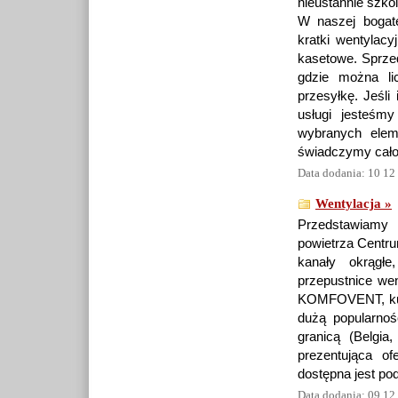
nieustannie szko
W naszej bogate
kratki wentylacy
kasetowe. Sprzed
gdzie można li
przesyłkę. Jeśli
usługi jesteśm
wybranych elem
świadczymy całod
Data dodania: 10 12
Wentylacja »
Przedstawiamy 
powietrza Centru
kanały okrągłe
przepustnice wen
KOMFOVENT, kurt
dużą popularnoś
granicą (Belgia
prezentująca of
dostępna jest po
Data dodania: 09 12