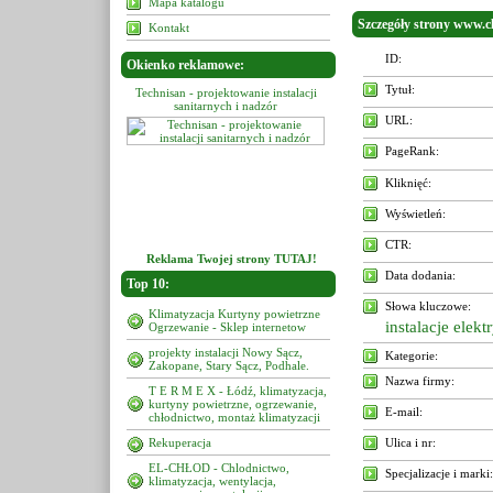
Mapa katalogu
Szczegóły strony www.cl
Kontakt
ID:
Okienko reklamowe:
Tytuł:
projektowanie instalacji
Technisan - projektowanie instalacji
Technisan - projektowanie insta
tarnych i nadzór
sanitarnych i nadzór
sanitarnych i nadzór
URL:
PageRank:
Kliknięć:
Wyświetleń:
CTR:
Reklama Twojej strony TUTAJ!
Data dodania:
Top 10:
Słowa kluczowe:
Klimatyzacja Kurtyny powietrzne
instalacje elekt
Ogrzewanie - Sklep internetow
projekty instalacji Nowy Sącz,
Kategorie:
Zakopane, Stary Sącz, Podhale.
Nazwa firmy:
T E R M E X - Łódź, klimatyzacja,
kurtyny powietrzne, ogrzewanie,
E-mail:
chłodnictwo, montaż klimatyzacji
Rekuperacja
Ulica i nr:
EL-CHŁOD - Chlodnictwo,
Specjalizacje i marki:
klimatyzacja, wentylacja,