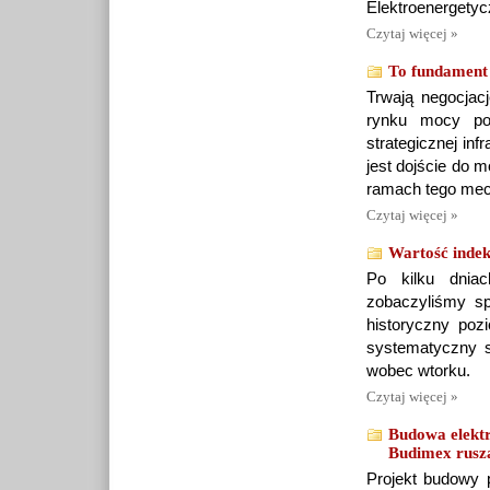
Elektroenergety
Czytaj więcej »
To fundament 
Trwają negocjac
rynku mocy po
strategicznej in
jest dojście do 
ramach tego mec
Czytaj więcej »
Wartość inde
Po kilku dniac
zobaczyliśmy sp
historyczny poz
systematyczny s
wobec wtorku.
Czytaj więcej »
Budowa elektr
Budimex rusz
Projekt budowy p