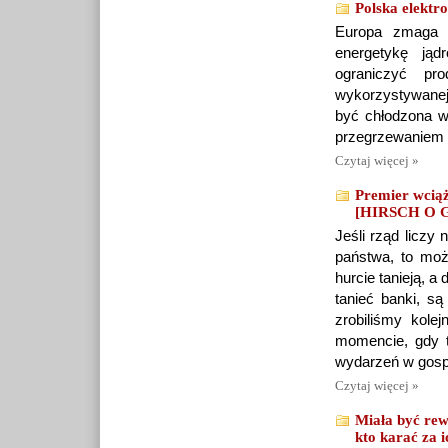
Polska elektr
Europa zmaga s
energetykę jąd
ograniczyć pr
wykorzystywanej 
być chłodzona w
przegrzewaniem 
Czytaj więcej »
Premier wciąż
[HIRSCH O
Jeśli rząd liczy
państwa, to moż
hurcie tanieją, a
tanieć banki, s
zrobiliśmy kole
momencie, gdy t
wydarzeń w gospo
Czytaj więcej »
Miała być rew
kto karać za i