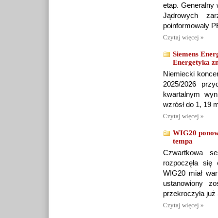
etap. Generalny 
Jądrowych zar
poinformowały P
Czytaj więcej »
Siemens Energ
Energetyka z
Niemiecki koncer
2025/2026 przy
kwartalnym wyni
wzrósł do 1, 19 m
Czytaj więcej »
WIG20 ponown
tempa
Czwartkowa se
rozpoczęła się
WIG20 miał war
ustanowiony zo
przekroczyła już 
Czytaj więcej »