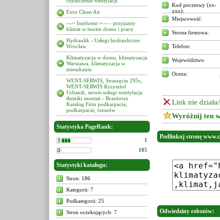
czyszczenie wentylacji
Kod pocztowy (xx-
xxx):
Euro Clean Air
Miejscowość:
---= Intelwent =--- - przyjazny
klimat w twoim domu i pracy
Strona firmowa:
Hydraulik - Usługi hydrauliczne
Wrocław
Telefon:
Klimatyzacja w domu, klimatyzacja
Województwo:
Warszawa, klimatyzacja w
mieszkaniu
Ocena:
WENT-SERWIS, Straszęcin 295c,
WENT-SERWIS Krzysztof
Urbanik, serwis usługi wentylacja
tłumiki montaż - Branżowy
Link nie działa
Katalog Firm podkarpacia,
podkarpacie, rzeszów
Wyróżnij ten w
Statystyka PageRank:
Podlinkuj stronę www.cl
1
185
Statystyki katalogu:
Stron: 186
Kategorii: 7
Podkategorii: 25
Odwiedziny robotów:
Stron oczekujących: 7