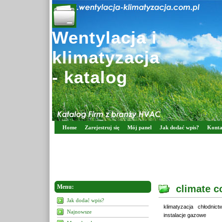
Wentylacja i
klimatyzacja
- katalog
Home
Zarejestruj się
Mój panel
Jak dodać wpis?
Konta
Menu:
climate co
Jak dodać wpis?
klimatyzacja chłodnic
Najnowsze
instalacje gazowe