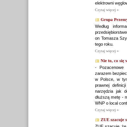
elektrowni węglo
Czytaj więcej »
Grupa Przemys
Według informa
przedsiębiorstwem
on Tomasza Szym
tego roku.
Czytaj więcej »
Nie to, co się
- Pozacenowe k
zarazem bezpiecz
w Polsce, w ty
prawnej definic
narzędzia jak 
dłuższą metę - 
WNP o local cont
Czytaj więcej »
ZUE szacuje s
ZUE szacuje, że z