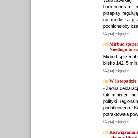
Warszawskiej,
harmonogram bu
przepisy reguluj
np. modyfikację 
pochłonęłoby cza
Czytaj więcej »
Mirbud sprzed
Niedługo to 
Mirbud sprzedał 
blisko 142, 5 mln
Czytaj więcej »
W listopadzie
- Żadna deklarac
tak minister fin
polityki regiona
podatkowego. Ka
potraktowała powa
Czytaj więcej »
Rozwiązania z
lekcję z Ukra