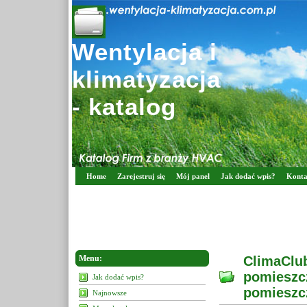
Wentylacja i
klimatyzacja
- katalog
Home
Zarejestruj się
Mój panel
Jak dodać wpis?
Konta
Menu:
ClimaClub
pomieszc
Jak dodać wpis?
pomieszc
Najnowsze