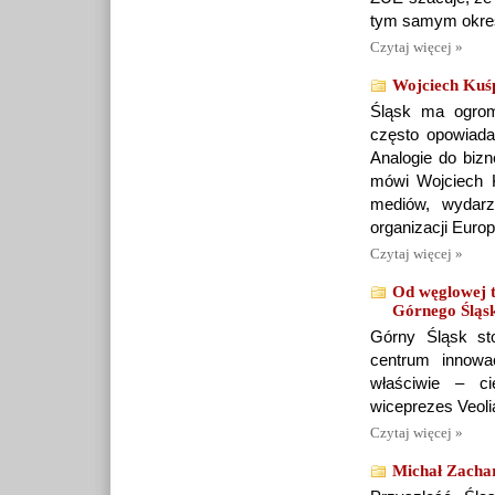
tym samym okresi
Czytaj więcej »
Wojciech Kuśpi
Śląsk ma ogromn
często opowiada
Analogie do bizn
mówi Wojciech 
mediów, wydarz
organizacji Eur
Czytaj więcej »
Od węglowej t
Górnego Śląs
Górny Śląsk sto
centrum innowa
właściwie – c
wiceprezes Veoli
Czytaj więcej »
Michał Zachar