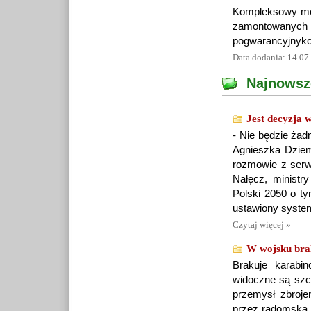
Kompleksowy mon
zamontowan
pogwarancyjnyko
Data dodania: 14 07
Najnowsz
Jest decyzja 
- Nie będzie żad
Agnieszka Dziemi
rozmowie z serw
Nałęcz, ministry
Polski 2050 o ty
ustawiony system
Czytaj więcej »
W wojsku brak
Brakuje karabi
widoczne są szc
przemysł zbroje
przez radomską 