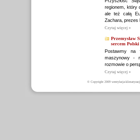
Przyszłość Ślą
regionem, który 
ale też całą 
Zachara, prezes 
Czytaj więcej »
Przemysław S
sercem Polski
Postawmy na tr
maszynowy - r
rozmowie o pers
Czytaj więcej »
© Copyright 2009 wentylacja-klimatyzacj