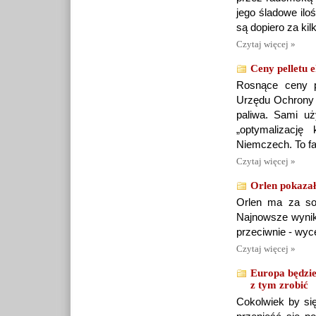
jego śladowe ilo
są dopiero za kilk
Czytaj więcej »
Ceny pelletu 
Rosnące ceny pe
Urzędu Ochrony K
paliwa. Sami u
„optymalizacj
Niemczech. To fa
Czytaj więcej »
Orlen pokazał
Orlen ma za sob
Najnowsze wyniki
przeciwnie - wyc
Czytaj więcej »
Europa będzie
z tym zrobić
Cokolwiek by się