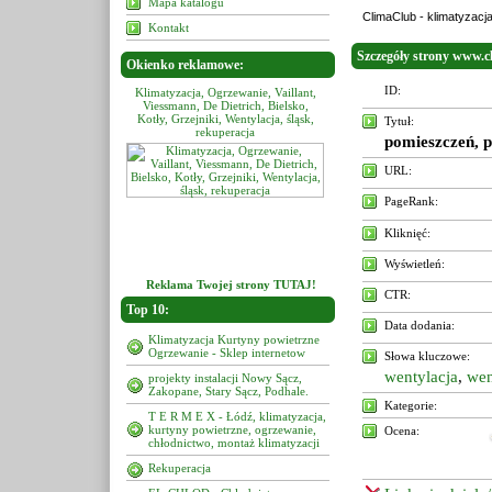
Mapa katalogu
ClimaClub - klimatyzac
Kontakt
Szczegóły strony www.c
Okienko reklamowe:
ID:
, Ogrzewanie, Vaillant,
Klimatyzacja, Ogrzewanie, Vaillant,
Klimatyzacja, Ogrzewanie, Vail
 De Dietrich, Bielsko,
Viessmann, De Dietrich, Bielsko,
Viessmann, De Dietrich, Biels
niki, Wentylacja, śląsk,
Kotły, Grzejniki, Wentylacja, śląsk,
Kotły, Grzejniki, Wentylacja, śl
Tytuł:
rekuperacja
rekuperacja
rekuperacja
pomieszczeń, 
URL:
PageRank:
Kliknięć:
Wyświetleń:
Reklama Twojej strony TUTAJ!
CTR:
Top 10:
Data dodania:
Klimatyzacja Kurtyny powietrzne
Ogrzewanie - Sklep internetow
Słowa kluczowe:
wentylacja
,
wen
projekty instalacji Nowy Sącz,
Zakopane, Stary Sącz, Podhale.
Kategorie:
T E R M E X - Łódź, klimatyzacja,
kurtyny powietrzne, ogrzewanie,
Ocena:
chłodnictwo, montaż klimatyzacji
Rekuperacja