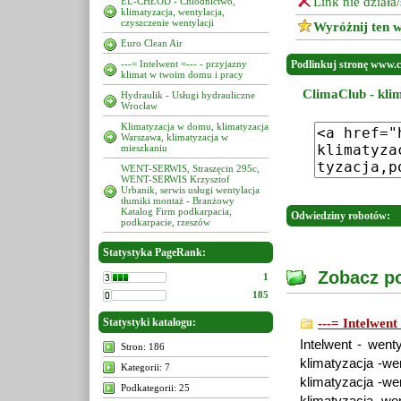
Link nie działa
EL-CHŁOD - Chlodnictwo,
klimatyzacja, wentylacja,
czyszczenie wentylacji
Wyróżnij ten w
Euro Clean Air
---= Intelwent =--- - przyjazny
Podlinkuj stronę www.c
klimat w twoim domu i pracy
ClimaClub - kli
Hydraulik - Usługi hydrauliczne
Wrocław
Klimatyzacja w domu, klimatyzacja
Warszawa, klimatyzacja w
mieszkaniu
WENT-SERWIS, Straszęcin 295c,
WENT-SERWIS Krzysztof
Urbanik, serwis usługi wentylacja
tłumiki montaż - Branżowy
Katalog Firm podkarpacia,
Odwiedziny robotów:
podkarpacie, rzeszów
Statystyka PageRank:
Zobacz po
1
185
Statystyki katalogu:
---= Intelwent
Intelwent - wenty
Stron: 186
klimatyzacja -wen
Kategorii: 7
klimatyzacja -wen
Podkategorii: 25