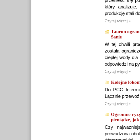
przenieść się p
który analizuj
produkcję stali 
Czytaj więcej »
Tauron ograni
Sanie
W tej chwili pr
została ogranicz
ciepłej wody dla
odpowiedzi na p
Czytaj więcej »
Kolejne lokom
Do PCC Intermo
Łącznie przewoźn
Czytaj więcej »
Ogromne ryzy
pieniądze, jak 
Czy najważniej
prowadzona obok