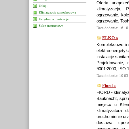
Oferta urządze
Usługi
klimatyzacja, 
Klimatyzacja samochodowa
ogrzewanie, kole
Urządzenia i instalacje
ogrzewanie, Toshi
Sklep internetowy
Data dodania: 16 10
ELKO »
Kompleksowe ins
elektroenergety
instalacje sanitar
Projektowanie,
9001:2000, ISO 
Data dodania: 10 03
Fiord »
FIORD - klimatyza
Bauknecht, sprz
miejscu u Klien
klimatyzatora d
uruchomienie ur
dostawa sprz
pogwarancyjna