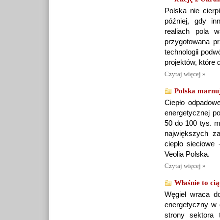
Polska nie cier
później, gdy i
realiach pola w
przygotowana p
technologii podw
projektów, które 
Czytaj więcej »
Polska marnuj
Ciepło odpadowe
energetycznej po
50 do 100 tys. m
największych z
ciepło sieciow
Veolia Polska.
Czytaj więcej »
Właśnie to cią
Węgiel wraca do
energetyczny w 
strony sektora 