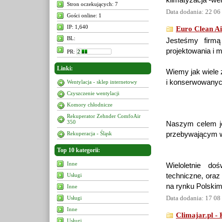
klimatyzacja -wen
Stron oczekujących: 7
Data dodania: 22 06
Gości online: 1
IP: 1,640
Euro Clean Ai
BL:
Jesteśmy firmą
projektowania i m
PR:
Linki:
Wiemy jak wiele 
i konserwowanych
Wentylacja - sklep internetowy
Czyszczenie wentylacji
Komory chłodnicze
Rekuperator Zehnder ComfoAir
350
Naszym celem je
Rekuperacja - Śląsk
przebywającym w 
Top 10 kategorii:
Inne
Wieloletnie do
Usługi
techniczne, oraz
na rynku Polskim
Inne
Data dodania: 17 08
Usługi
Inne
Climajar.pl -
Usługi