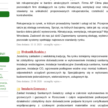
lub rekuperacyjne w bardzo atrakcyjnych cenach. Firma AP Clima plas
pozostałych firm działających na rynku klimatyzacji, wentylacji oraz reku
stawiamy na unikalność proponowanych rekuperatorów, rzetelność 
kontrahentów.
Hydro-Instal
Rekuperacja to rynek, w którym prowadzimy handel i usługi od lat. Przepr
także jej obsługę serwisową. Sprzęt, na których bazujemy, takie jak np. urz
bardzo dobra jakość wytworzenia. Klimatyzacja, wentylacja, rekuperacja? Wy
Wrocławia. Zadzwoń do nas już dziś! Zapewniamy sprawną obsługę, wybierz
pozostałe systemy spełniając najnowsze standardy rynku.
Data dodania: 15 11 2025 ·
szczegóły wpisu »
Hydraulik Kraków »
TAJ!
Jesteśmy zakładem z wieloletnią tradycją. Na rynku istniejemy nieprzerwanie
lat zdobyliśmy ogromne doświadczenie w wykonawstwie instalacji sanitarny
instalacje wodociągowe, instalacje kanalizacyjne (kanalizacja sanitarna, kana
trzne
gazowe, instalacje CO, ogrzewanie podłogowe wodne oraz montaż kotłown
tow
odpowiednich urządzeń grzewczych itp. Specjalizujemy się w wykonawstw
z,
budownictwie jedorodzinnym, wielorodzinnym, usługowym itp.
ale.
Data dodania: 23 06 2026 ·
szczegóły wpisu »
yzacja,
anie,
yzacji
Instalacje Grzewcze »
Zakład Instalacji Sanitarnych świadczy usługi w zakresie wykonawstwa insta
grzewczych i gazowych w Rzeszowie i całym województwie podkarpack
działalności zdobyliśmy duże doświadczenie podparte licznymi certyfikatam
współpracujemy z czołowymi producentami materiałów oraz urządze