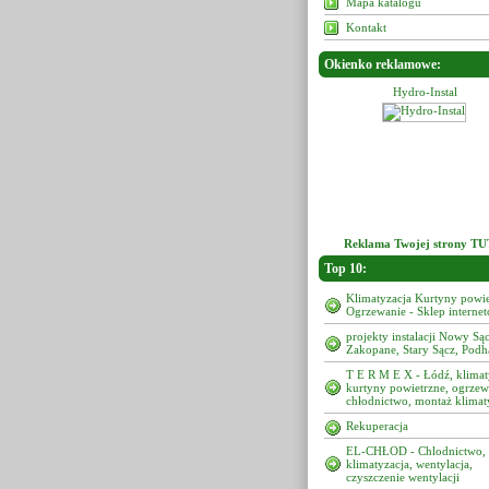
Mapa katalogu
Kontakt
Okienko reklamowe:
Hydro-Instal
Hydro-Instal
Reklama Twojej strony TU
Top 10:
Klimatyzacja Kurtyny powie
Ogrzewanie - Sklep interne
projekty instalacji Nowy Sąc
Zakopane, Stary Sącz, Podh
T E R M E X - Łódź, klimat
kurtyny powietrzne, ogrzew
chłodnictwo, montaż klimat
Rekuperacja
EL-CHŁOD - Chlodnictwo,
klimatyzacja, wentylacja,
czyszczenie wentylacji