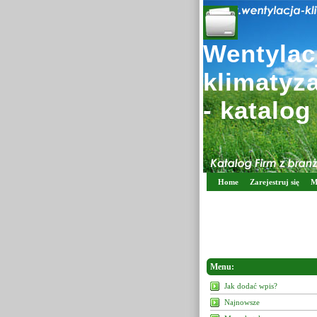
Wentylacj
klimatyz
- katalog
Home
Zarejestruj się
M
Menu:
Jak dodać wpis?
Najnowsze