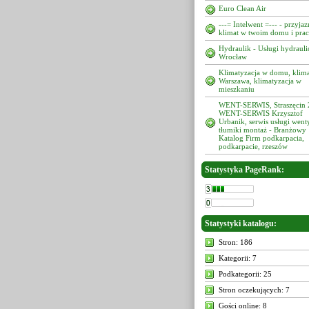
Euro Clean Air
---= Intelwent =--- - przyja
klimat w twoim domu i pra
Hydraulik - Usługi hydrauli
Wrocław
Klimatyzacja w domu, klima
Warszawa, klimatyzacja w
mieszkaniu
WENT-SERWIS, Straszęcin 
WENT-SERWIS Krzysztof
Urbanik, serwis usługi went
tłumiki montaż - Branżowy
Katalog Firm podkarpacia,
podkarpacie, rzeszów
Statystyka PageRank:
Statystyki katalogu:
Stron: 186
Kategorii: 7
Podkategorii: 25
Stron oczekujących: 7
Gości online: 8