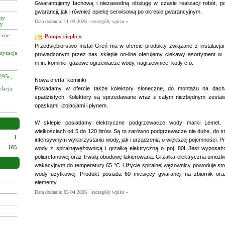
Gwarantujemy fachową i niezawodną obsługę w czasie realizacji robót, p
gwarancji, jak i również opiekę serwisową po okresie gwarancyjnym.
zny
Data dodania: 11 03 2026 ·
szczegóły wpisu »
cy
czne
Pompy ciepła »
Przedsiębiorstwo Instal Greń ma w ofercie produkty związane z instalacj
tyzacja
prowadzonym przez nas sklepie on-line oferujemy ciekawy asortyment w a
m.in. kominki, gazowe ogrzewacze wody, nagrzewnice, kotły c.o.
295c,
Nowa oferta: kominki
ylacja
Posiadamy w ofercie także kolektory słoneczne, do montażu na dach
spadzistych. Kolektory są sprzedawane wraz z całym niezbędnym zestaw
opaskami, izolacjami i płynem.
W sklepie posiadamy elektryczne podgrzewacze wody marki Lemet.
wielkościach od 5 do 120 litrów. Są to zarówno podgrzewacze nie duże, do 
1
intensywnym wykorzystaniu wody, jak i urządzenia o większej pojemności. P
185
wody z spiralnąwężownicą i grzałką elektryczną o poj. 80L.Jest wyposażo
poliuretanowej oraz trwałą obudowę lakierowaną. Grzałka elektryczna umożli
wakacyjnym do temperatury 65 °C. Użycie spiralnej wężownicy powoduje st
wody użytkowej. Produkt posiada 60 miesięcy gwarancji na zbiornik or
elementy.
Data dodania: 05 04 2026 ·
szczegóły wpisu »