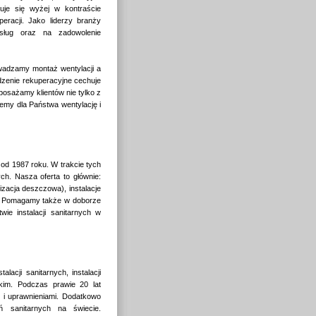
uje się wyżej w kontraście
peracji. Jako liderzy branży
usług oraz na zadowolenie
owadzamy montaż wentylacji a
ądzenie rekuperacyjne cechuje
posażamy klientów nie tylko z
emy dla Państwa wentylację i
 od 1987 roku. W trakcie tych
ch. Nasza oferta to głównie:
lizacja deszczowa), instalacje
i. Pomagamy także w doborze
ie instalacji sanitarnych w
lacji sanitarnych, instalacji
im. Podczas prawie 20 lat
i i uprawnieniami. Dodatkowo
ń sanitarnych na świecie.