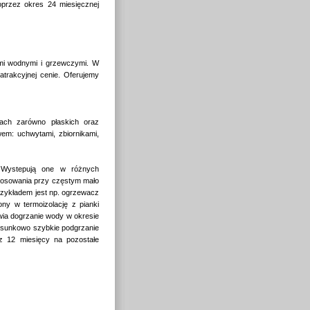
oprzez okres 24 miesięcznej
ami wodnymi i grzewczymi. W
trakcyjnej cenie. Oferujemy
ach zarówno płaskich oraz
em: uchwytami, zbiornikami,
 Wystepują one w różnych
stosowania przy częstym mało
rzykładem jest np. ogrzewacz
ny w termoizolację z pianki
wia dogrzanie wody w okresie
osunkowo szybkie podgrzanie
az 12 miesięcy na pozostałe