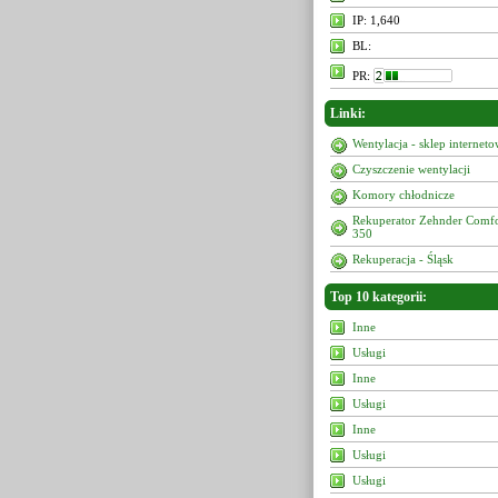
IP: 1,640
BL:
PR:
Linki:
Wentylacja - sklep internet
Czyszczenie wentylacji
Komory chłodnicze
Rekuperator Zehnder Comf
350
Rekuperacja - Śląsk
Top 10 kategorii:
Inne
Usługi
Inne
Usługi
Inne
Usługi
Usługi