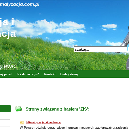
a i
acja
ój panel
Jak dodać wpis?
Kontakt
Dodaj stronę
Strony związane z hasłem 'ZIS':
Klimatyzacja Wrocław »
W Polsce rodzi się coraz więcej hurtowni mogących zaoferować urządzenia 