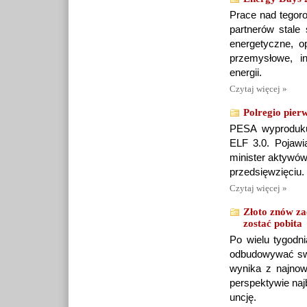
Prace nad tegoro
partnerów stale
energetyczne, o
przemysłowe, i
energii.
Czytaj więcej »
Polregio pier
PESA wyprodukuj
ELF 3.0. Pojawi
minister aktywów
przedsięwzięciu.
Czytaj więcej »
Złoto znów za
zostać pobita
Po wielu tygodn
odbudowywać swoj
wynika z najno
perspektywie naj
uncję.