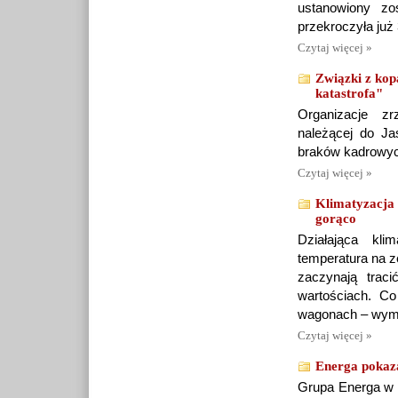
ustanowiony zo
przekroczyła już 
Czytaj więcej »
Związki z kop
katastrofa"
Organizacje zr
należącej do Ja
braków kadrowych
Czytaj więcej »
Klimatyzacja d
gorąco
Działająca kl
temperatura na z
zaczynają trac
wartościach. Co
wagonach – wymag
Czytaj więcej »
Energa pokaza
Grupa Energa w I