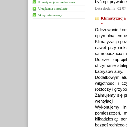
być np. prywatn
Klimatyzacja samochodowa
Data dodania: 02 07
Urządzenia i instalacje
Sklep internetowy
Klimatyzacja
»
Odczuwanie komfo
optymalną temper
Klimatyzacja poz
nawet przy niek
samopoczucia mikr
Dobrze zaproj
utrzymanie stałe
kaprysów aury.
Dodatkowym atut
wilgotności i cz
roztoczy i grzyb
Zajmujemy się p
wentylacji
Wykonujemy ins
pomieszczeń, m
kilkadziesiąt 
bezpośredniego o