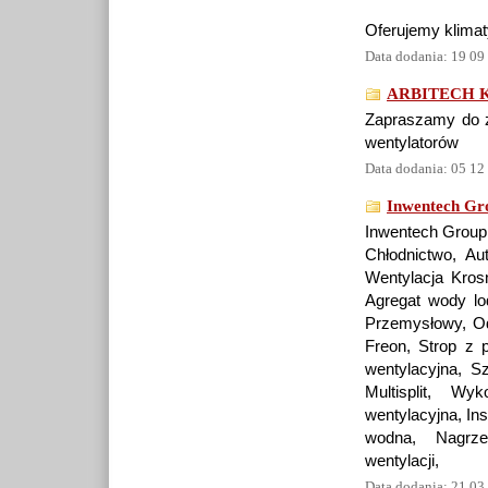
Oferujemy klim
Data dodania: 19 09
ARBITECH Kl
Zapraszamy do za
wentylatorów
Data dodania: 05 12
Inwentech Gr
Inwentech Group,
Chłodnictwo, Au
Wentylacja Krosn
Agregat wody lo
Przemysłowy, Od
Freon, Strop z 
wentylacyjna, Sz
Multisplit, Wy
wentylacyjna, In
wodna, Nagrze
wentylacji,
Data dodania: 21 03