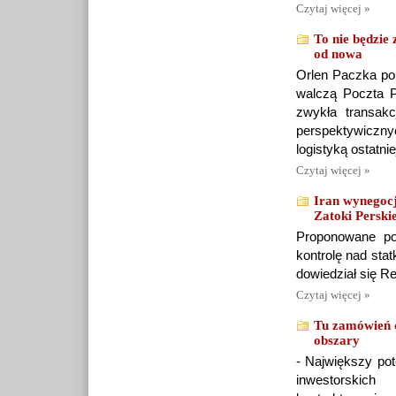
Czytaj więcej »
To nie będzie 
od nowa
Orlen Paczka pon
walczą Poczta P
zwykła transakc
perspektywiczny
logistyką ostatniej
Czytaj więcej »
Iran wynegoc
Zatoki Perski
Proponowane po
kontrolę nad sta
dowiedział się Re
Czytaj więcej »
Tu zamówień d
obszary
- Największy pot
inwestorskic