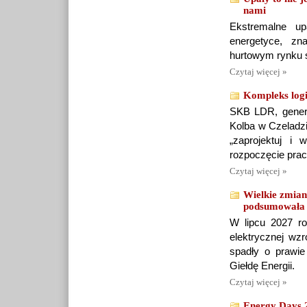
nami
Ekstremalne up
energetyce, zn
hurtowym rynku 
Czytaj więcej »
Kompleks logi
SKB LDR, genera
Kolba w Czeladzi
„zaprojektuj i
rozpoczęcie pra
Czytaj więcej »
Wielkie zmia
podsumowała l
W lipcu 2027 ro
elektrycznej wz
spadły o prawie
Giełdę Energii.
Czytaj więcej »
Energy Days 2