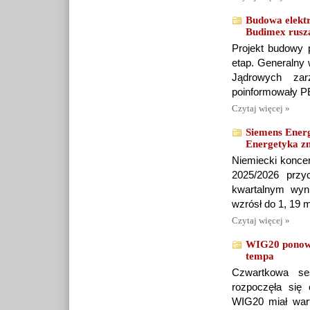
Budowa elektr
Budimex rusz
Projekt budowy p
etap. Generalny 
Jądrowych zar
poinformowały P
Czytaj więcej »
Siemens Energ
Energetyka z
Niemiecki koncer
2025/2026 przy
kwartalnym wyni
wzrósł do 1, 19 m
Czytaj więcej »
WIG20 ponown
tempa
Czwartkowa se
rozpoczęła się
WIG20 miał war