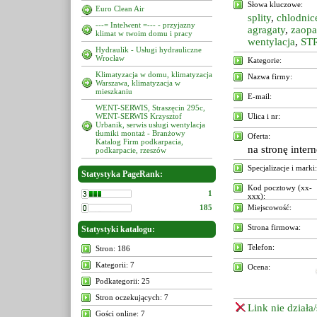
Słowa kluczowe:
Euro Clean Air
splity
,
chlodnic
---= Intelwent =--- - przyjazny
agragaty
,
zaopa
klimat w twoim domu i pracy
wentylacja
,
ST
Hydraulik - Usługi hydrauliczne
Wrocław
Kategorie:
Klimatyzacja w domu, klimatyzacja
Nazwa firmy:
Warszawa, klimatyzacja w
mieszkaniu
E-mail:
WENT-SERWIS, Straszęcin 295c,
WENT-SERWIS Krzysztof
Ulica i nr:
Urbanik, serwis usługi wentylacja
tłumiki montaż - Branżowy
Oferta:
Katalog Firm podkarpacia,
na stronę inter
podkarpacie, rzeszów
Specjalizacje i marki:
Statystyka PageRank:
Kod pocztowy (xx-
1
xxx):
185
Miejscowość:
Strona firmowa:
Statystyki katalogu:
Telefon:
Stron: 186
Kategorii: 7
Ocena:
Podkategorii: 25
Stron oczekujących: 7
Link nie działa
Gości online: 7