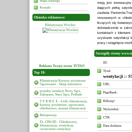
Mapa katalogu
misją jest innowacyjn
Kontakt
dających pełną satysf
zaufania Partnerów.Tra
Okienko reklamowe:
stosowanych w chłodnic
liczących się światowy
tyzacja Wrocław
Klimatyzacja Wrocław
Klimatyzacja Wrocław
doświadczenie w zakres
kontaktach z klientami
uzyskanie satysfakcji
pracy i osiągnięciu możl
Szczegóły strony www.t
ID:
Reklama Twojej strony TUTAJ!
Tytuł:
Top 10:
wentylacji 
Klimatyzacja Kurtyny powietrzne
Ogrzewanie - Sklep internetow
URL:
projekty instalacji Nowy Sącz,
PageRank:
Zakopane, Stary Sącz, Podhale.
Kliknięć:
T E R M E X - Łódź, klimatyzacja,
kurtyny powietrzne, ogrzewanie,
chłodnictwo, montaż klimatyzacji
Wyświetleń:
Rekuperacja
CTR:
EL-CHŁOD - Chlodnictwo,
klimatyzacja, wentylacja,
Data dodania:
czyszczenie wentylacji