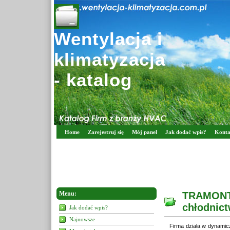
Wentylacja i
klimatyzacja
- katalog
Home
Zarejestruj się
Mój panel
Jak dodać wpis?
Konta
Menu:
TRAMONTA
chłodnic
Jak dodać wpis?
Najnowsze
Firma działa w dynamiczn