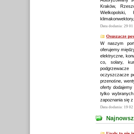
Autoryzowany s
Kraków, Rzeszó
Wielkopolski,
klimakonwektory, 
Data dodania: 29 01
Osuszacze pow
W naszym porta
oferujemy między
elektryczne, kon
co, solary, ku
podgrzewacze 
oczyszczacze po
przenośne, wenty
oferty dodajemy 
tylko wybranyc
zapoznania się 
Data dodania: 19 02
Najnowsz
Upały to nie j