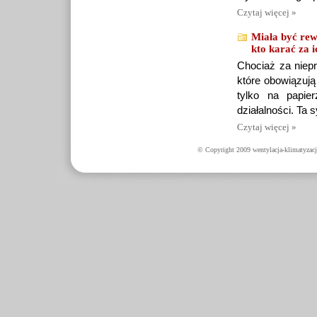
Czytaj więcej »
Miała być rew
kto karać za i
Chociaż za niepr
które obowiązują
tylko na papie
działalności. Ta 
Czytaj więcej »
© Copyright 2009 wentylacja-klimatyzacj