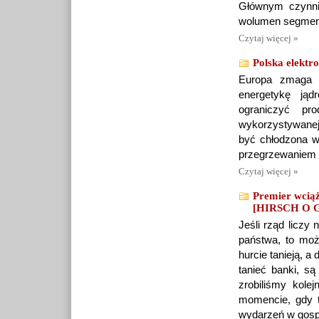
Głównym czynni
wolumen segment
Czytaj więcej »
Polska elektr
Europa zmaga s
energetykę jąd
ograniczyć pr
wykorzystywanej 
być chłodzona w
przegrzewaniem 
Czytaj więcej »
Premier wciąż
[HIRSCH O
Jeśli rząd liczy
państwa, to moż
hurcie tanieją, a
tanieć banki, s
zrobiliśmy kole
momencie, gdy t
wydarzeń w gospo