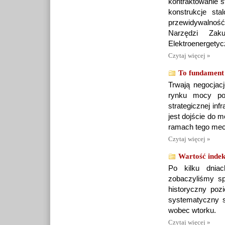
kontraktowanie s
konstrukcje st
przewidywalność
Narzędzi Zak
Elektroenergety
Czytaj więcej »
To fundament 
Trwają negocjac
rynku mocy po
strategicznej in
jest dojście do 
ramach tego mec
Czytaj więcej »
Wartość inde
Po kilku dniac
zobaczyliśmy sp
historyczny poz
systematyczny s
wobec wtorku.
Czytaj więcej »