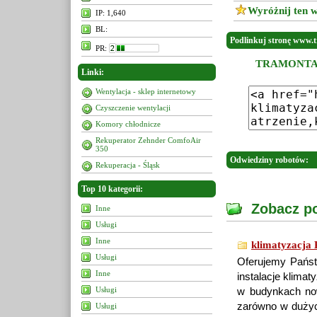
Wyróżnij ten w
IP: 1,640
BL:
Podlinkuj stronę www.t
PR:
TRAMONTANA -
Linki:
Wentylacja - sklep internetowy
Czyszczenie wentylacji
Komory chłodnicze
Rekuperator Zehnder ComfoAir
350
Odwiedziny robotów:
Rekuperacja - Śląsk
Top 10 kategorii:
Zobacz po
Inne
Usługi
Inne
klimatyzacja 
Usługi
Oferujemy Państ
Inne
instalacje klimat
Usługi
w budynkach now
zarówno w dużyc
Usługi