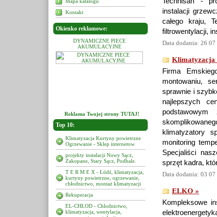
Technisan - proj
Mapa katalogu
instalacji grzew
Kontakt
całego kraju, Te
Okienko reklamowe:
filtrowentylacji, 
MICZNE PIECE
DYNAMICZNE PIECE
DYNAMICZNE PIECE
Data dodania: 26 07
UMULACYJNE
AKUMULACYJNE
AKUMULACYJNE
Klimatyzacja
Firma Emskiego
montowaniu, ser
sprawnie i szybk
najlepszych ce
podstawowym z
Reklama Twojej strony TUTAJ!
skomplikowane
Top 10:
klimatyzatory 
Klimatyzacja Kurtyny powietrzne
monitoring temp
Ogrzewanie - Sklep internetow
Specjaliści nas
projekty instalacji Nowy Sącz,
Zakopane, Stary Sącz, Podhale.
sprzęt kadra, kt
T E R M E X - Łódź, klimatyzacja,
Data dodania: 03 07
kurtyny powietrzne, ogrzewanie,
chłodnictwo, montaż klimatyzacji
ELKO »
Rekuperacja
Kompleksowe ins
EL-CHŁOD - Chlodnictwo,
klimatyzacja, wentylacja,
elektroenergety