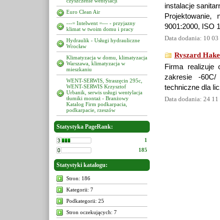
czyszczenie wentylacji
instalacje sanitar
Euro Clean Air
Projektowanie,
---= Intelwent =--- - przyjazny
9001:2000, ISO 
klimat w twoim domu i pracy
Data dodania: 10 03
Hydraulik - Usługi hydrauliczne
Wrocław
Ryszard Hake 
Klimatyzacja w domu, klimatyzacja
Warszawa, klimatyzacja w
Firma realizuje
mieszkaniu
zakresie -60C/
WENT-SERWIS, Straszęcin 295c,
WENT-SERWIS Krzysztof
techniczne dla l
Urbanik, serwis usługi wentylacja
tłumiki montaż - Branżowy
Data dodania: 24 11
Katalog Firm podkarpacia,
podkarpacie, rzeszów
Statystyka PageRank:
1
185
Statystyki katalogu:
Stron: 186
Kategorii: 7
Podkategorii: 25
Stron oczekujących: 7