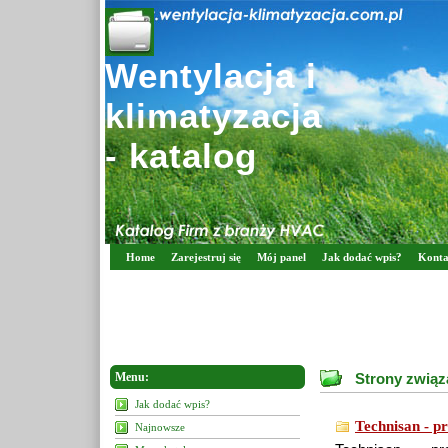
Wentylacja i
klimatyzacja
- katalog
Home
Zarejestruj się
Mój panel
Jak dodać wpis?
Konta
Menu:
Strony związ
Jak dodać wpis?
Technisan - pr
Najnowsze