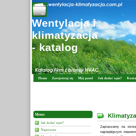
Wentylacja i
klimatyzacja
- katalog
Home
Zarejestruj się
Mój panel
Jak dodać wpis?
Konta
Menu:
Klimatyz
Jak dodać wpis?
Zapraszamy na stronę
Najnowsze
najcieplejszym miast