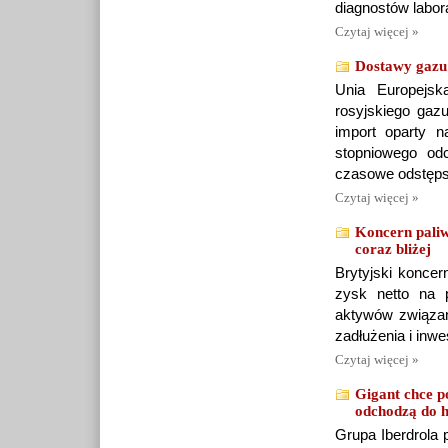
diagnostów labor
Czytaj więcej »
Dostawy gazu
Unia Europejsk
rosyjskiego gaz
import oparty n
stopniowego od
czasowe odstępst
Czytaj więcej »
Koncern paliw
coraz bliżej
Brytyjski koncer
zysk netto na 
aktywów związan
zadłużenia i inw
Czytaj więcej »
Gigant chce p
odchodzą do hi
Grupa Iberdrola 