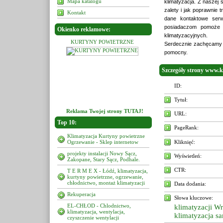
Mapa katalogu
klimatyzacja. Z naszej 
zalety i jak poprawnie t
Kontakt
dane kontaktowe serw
posiadaczom pomoże 
Okienko reklamowe:
klimatyzacyjnych.
NY POWIETRZNE
KURTYNY POWIETRZNE
KURTYNY POWIETRZN
Serdecznie zachęcamy d
pomocny.
Szczegóły strony www.
ID:
Tytuł:
Reklama Twojej strony TUTAJ!
URL:
Top 10:
PageRank:
Klimatyzacja Kurtyny powietrzne
Ogrzewanie - Sklep internetow
Kliknięć:
projekty instalacji Nowy Sącz,
Wyświetleń:
Zakopane, Stary Sącz, Podhale.
CTR:
T E R M E X - Łódź, klimatyzacja,
kurtyny powietrzne, ogrzewanie,
chłodnictwo, montaż klimatyzacji
Data dodania:
Rekuperacja
Słowa kluczowe:
EL-CHŁOD - Chlodnictwo,
klimatyzacji W
klimatyzacja, wentylacja,
klimatyzacja 
czyszczenie wentylacji