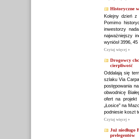
Historyczne w
Kolejny dzień z
Pomimo history
inwestorzy nada
najważniejszy i
wyniósł 3996, 45 
Czytaj więcej »
Drogowcy chcą
cierpliwość
Oddalają się ter
szlaku Via Carpa
postępowania na
obwodnicę Białe
ofert na projek
„Łosice” na Maz
podniesie koszt t
Czytaj więcej »
Już niedługo 
prelegentów