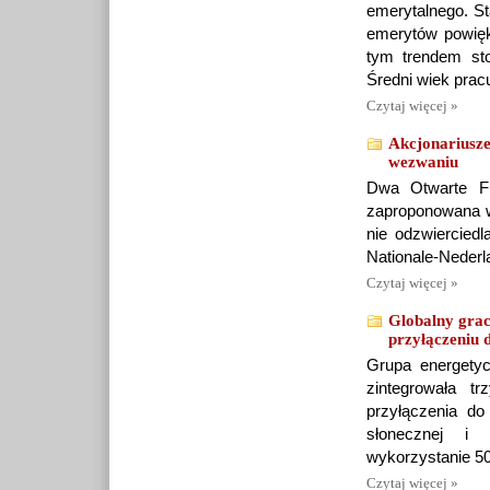
emerytalnego. St
emerytów powięk
tym trendem sto
Średni wiek prac
Czytaj więcej »
Akcjonariusze
wezwaniu
Dwa Otwarte Fu
zaproponowana w
nie odzwierciedl
Nationale-Neder
Czytaj więcej »
Globalny grac
przyłączeniu d
Grupa energety
zintegrowała t
przyłączenia do
słonecznej i 
wykorzystanie 50
Czytaj więcej »