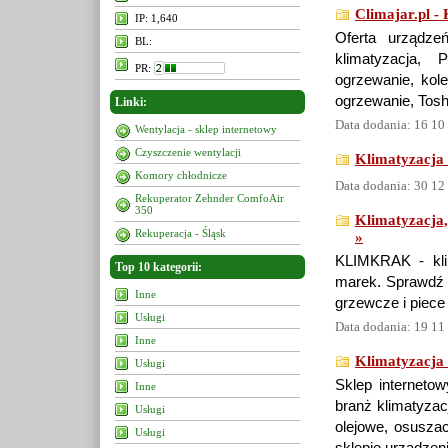
Climajar.pl -
IP: 1,640
Oferta urządze
BL:
klimatyzacja, 
PR:
ogrzewanie, kole
ogrzewanie, Toshi
Linki:
Data dodania: 16 10
Wentylacja - sklep internetowy
Czyszczenie wentylacji
Klimatyzacja 
Komory chłodnicze
Data dodania: 30 12
Rekuperator Zehnder ComfoAir
350
Klimatyzacja
Rekuperacja - Śląsk
»
KLIMKRAK - klim
Top 10 kategorii:
marek. Sprawdź n
Inne
grzewcze i piec
Usługi
Data dodania: 19 11
Inne
Klimatyzacja 
Usługi
Sklep interneto
Inne
branż klimatyzac
Usługi
olejowe, osuszac
Usługi