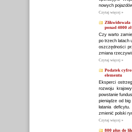
nowych pojazdów
Czytaj więcej »
Zlikwidowała 
ponad 4000 zł
Czy warto zamie
po trzech latach
oszczędności prz
zmiana rzeczywiśc
Czytaj więcej »
Podatek cyfro
elementu
Eksperci ostrze
rozwoju krajowy
powstanie fundus
pieniądze od bi
łatania deficytu
zmienić polski ry
Czytaj więcej »
800 plus do l