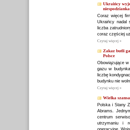
Ukraińcy wyje
niespodzianka
Coraz więcej f
Ukraińcy nadal 
liczba zatrudnio
coraz częściej u
Czytaj więcej »
Zakaz butli g
Polsce
Obowiązujące w P
gazu w budynka
liczbę kondygnac
budynku nie woln
Czytaj więcej »
Wielka szansa
Polska i Stany 
Abrams. Jednym
centrum serwiso
utrzymaniu i 
operacyjne Woj