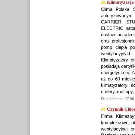
Klimatyzacja
Clima Polska S
autoryzowanym
CARRIER, STU
ELECTRIC natom
dostaw urządzeń
oraz profesjonal
pomp ciepła pow
wentylacyjnyc
Klimatyzatory o
posiadają certyfi
energetycznej. Z
aż do 60 miesię
klimatyzatory ś
chillery, rooftop
Data dodania: 27 06
Czynnik Chłod
Firma Klimazby
kompleksowej obs
wentylacyjnej, o