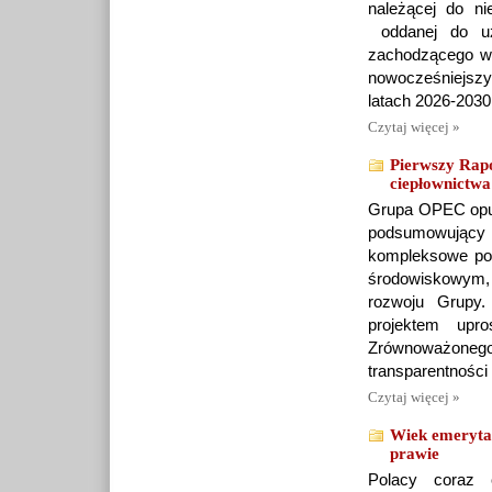
należącej do nie
oddanej do uż
zachodzącego w E
nowocześniejsz
latach 2026-2030
Czytaj więcej »
Pierwszy Ra
ciepłownictwa
Grupa OPEC opu
podsumowujący 
kompleksowe pod
środowiskowym, 
rozwoju Grupy.
projektem upr
Zrównoważonego 
transparentności
Czytaj więcej »
Wiek emerytaln
prawie
Polacy coraz c