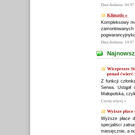
Data dodania: 04 07
Klimatis »
Kompleksowy mon
zamontowan
pogwarancyjnyko
Data dodania: 14 07
Najnowsz
Wiceprezes St
ponad ćwierć
Z funkcji członk
Serwa. Ustąpił 
Małopolska, czyli
Czytaj więcej »
Wyższe płace 
Wyższe płace dl
specjaliści zatr
miesięcznie, a 