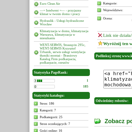
Kategorie:
Euro Clean Air
Województwo:
---= Intelwent =--- - przyjazny
klimat w twoim domu i pracy
Ocena:
Hydraulik - Usługi hydrauliczne
Wrocław
Klimatyzacja w domu, klimatyzacja
Warszawa, klimatyzacja w
Link nie działa
mieszkaniu
Wyróżnij ten w
WENT-SERWIS, Straszęcin 295c,
WENT-SERWIS Krzysztof
Urbanik, serwis usługi wentylacja
tłumiki montaż - Branżowy
Podlinkuj stronę www.
Katalog Firm podkarpacia,
podkarpacie, rzeszów
Statystyka PageRank:
1
185
Statystyki katalogu:
Odwiedziny robotów:
Stron: 186
Kategorii: 7
Podkategorii: 25
Zobacz po
Stron oczekujących: 7
Gości online: 16