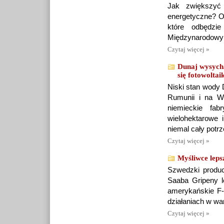
Jak zwiększyć 
energetyczne? O
które odbędzi
Międzynarodowy
Czytaj więcej »
Dunaj wysych
się fotowoltai
Niski stan wody 
Rumunii i na Wę
niemieckie fa
wielohektarowe 
niemal cały potr
Czytaj więcej »
Myśliwce leps
Szwedzki produce
Saaba Gripeny le
amerykańskie F-
działaniach w wa
Czytaj więcej »