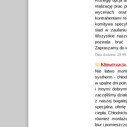
Rozległy opcja a
realizację prac
wycenach ora
kontrahentami re
komitywa specyfi
ślad w zaufani
Wszystkie nasze
pozwala brać 
Zapraszamy do 
Data dodania: 28 06
Klimatyzacja 
Nie łatwo mont
systherm - chłod
w upalne dni pot
i innymi dobrym
zaczęliśmy dział
z naszej bogatej
specjalna ofert
ciepła. Chłodnic
również montaż
biur i pomieszc