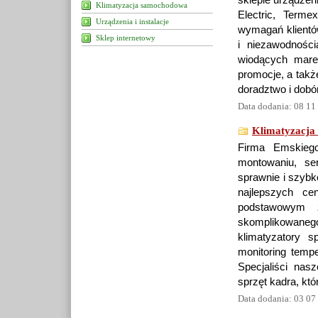
sklepie urządzeni
Klimatyzacja samochodowa
Electric, Term
Urządzenia i instalacje
wymagań klientów
Sklep internetowy
i niezawodnośc
wiodących marek
promocje, a takż
doradztwo i dobó
Data dodania: 08 11
Klimatyzacja
Firma Emskiego
montowaniu, ser
sprawnie i szybk
najlepszych ce
podstawowym z
skomplikowane
klimatyzatory 
monitoring temp
Specjaliści nas
sprzęt kadra, kt
Data dodania: 03 07