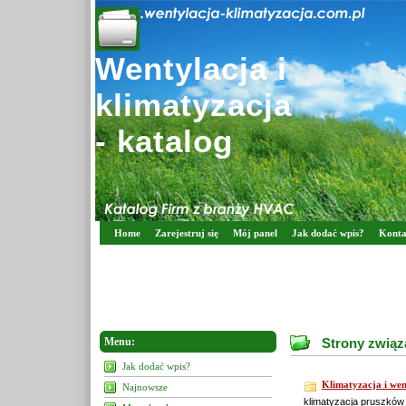
Wentylacja i
klimatyzacja
- katalog
Home
Zarejestruj się
Mój panel
Jak dodać wpis?
Konta
Menu:
Strony związa
Jak dodać wpis?
Klimatyzacja i wen
Najnowsze
klimatyzacja pruszków