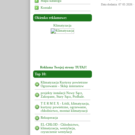
Mapa katalogu
Data dodania: 07 05 2026 ·
Kontakt
Okienko reklamowe:
limatyzacja
Klimatyzacja
Klimatyzacja
Reklama Twojej strony TUTAJ!
Top 10:
Klimatyzacja Kurtyny powietrzne
Ogrzewanie - Sklep internetow
projekty instalacji Nowy Sącz,
Zakopane, Stary Sącz, Podhale.
T E R M E X - Łódź, klimatyzacja,
kurtyny powietrzne, ogrzewanie,
chłodnictwo, montaż klimatyzacji
Rekuperacja
EL-CHŁOD - Chlodnictwo,
klimatyzacja, wentylacja,
czyszczenie wentylacji