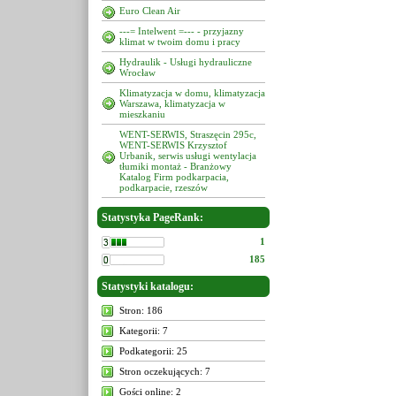
Euro Clean Air
---= Intelwent =--- - przyjazny
klimat w twoim domu i pracy
Hydraulik - Usługi hydrauliczne
Wrocław
Klimatyzacja w domu, klimatyzacja
Warszawa, klimatyzacja w
mieszkaniu
WENT-SERWIS, Straszęcin 295c,
WENT-SERWIS Krzysztof
Urbanik, serwis usługi wentylacja
tłumiki montaż - Branżowy
Katalog Firm podkarpacia,
podkarpacie, rzeszów
Statystyka PageRank:
1
185
Statystyki katalogu:
Stron: 186
Kategorii: 7
Podkategorii: 25
Stron oczekujących: 7
Gości online: 2