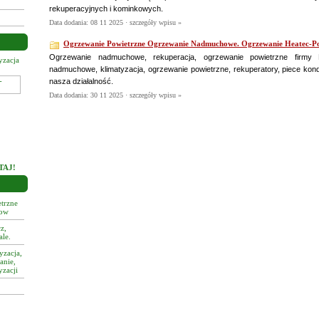
rekuperacyjnych i kominkowych.
Data dodania: 08 11 2025 ·
szczegóły wpisu »
Ogrzewanie Powietrzne Ogrzewanie Nadmuchowe. Ogrzewanie Heatec-Po
Ogrzewanie nadmuchowe, rekuperacja, ogrzewanie powietrzne firmy 
zacja
Firma KARSA KLIMA - Klimatyzacja
Gdynia
nadmuchowe, klimatyzacja, ogrzewanie powietrzne, rekuperatory, piece kon
nasza działalność.
Data dodania: 30 11 2025 ·
szczegóły wpisu »
TAJ!
trzne
tow
z,
ale.
yzacja,
anie,
yzacji