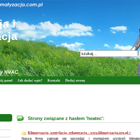
a i
acja
ój panel
Jak dodać wpis?
Kontakt
Dodaj stronę
Strony związane z hasłem 'heatec':
Klimatyzacja, wentylacja, rekuperacja - www.klimatyzacja.org.pl »
Nasza firma zajmuje się sprzedaż i montażem urzdzeń klimatyza