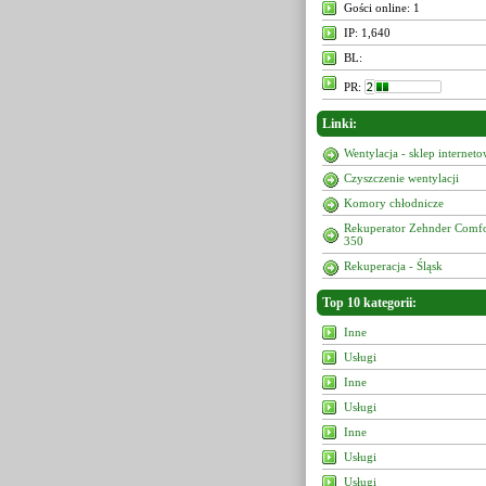
Gości online: 1
IP: 1,640
BL:
PR:
Linki:
Wentylacja - sklep internet
Czyszczenie wentylacji
Komory chłodnicze
Rekuperator Zehnder Comf
350
Rekuperacja - Śląsk
Top 10 kategorii:
Inne
Usługi
Inne
Usługi
Inne
Usługi
Usługi