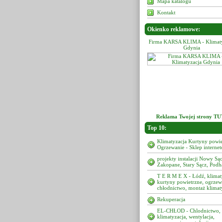
Mapa katalogu
Kontakt
Okienko reklamowe:
Firma KARSA KLIMA - Klimatyzacja
Firma KARSA KLIMA - Klimaty
Gdynia
Gdynia
Reklama Twojej strony TU
Top 10:
Klimatyzacja Kurtyny powie
Ogrzewanie - Sklep interne
projekty instalacji Nowy Sąc
Zakopane, Stary Sącz, Podh
T E R M E X - Łódź, klimat
kurtyny powietrzne, ogrzew
chłodnictwo, montaż klimat
Rekuperacja
EL-CHŁOD - Chlodnictwo,
klimatyzacja, wentylacja,