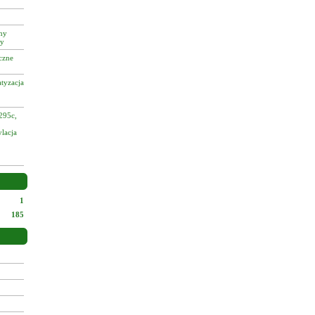
zny
cy
czne
tyzacja
295c,
ylacja
1
185