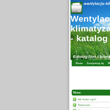
Wentylacj
klimatyz
- katalog
Home
Zarejestruj się
M
Menu:
Jak dodać wpis?
Najnowsze