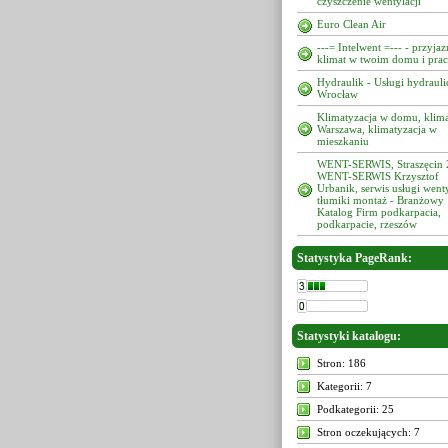
czyszczenie wentylacji
Euro Clean Air
---= Intelwent =--- - przyja
klimat w twoim domu i pra
Hydraulik - Usługi hydrauli
Wrocław
Klimatyzacja w domu, klima
Warszawa, klimatyzacja w
mieszkaniu
WENT-SERWIS, Straszęcin 
WENT-SERWIS Krzysztof
Urbanik, serwis usługi went
tłumiki montaż - Branżowy
Katalog Firm podkarpacia,
podkarpacie, rzeszów
Statystyka PageRank:
Statystyki katalogu:
Stron: 186
Kategorii: 7
Podkategorii: 25
Stron oczekujących: 7