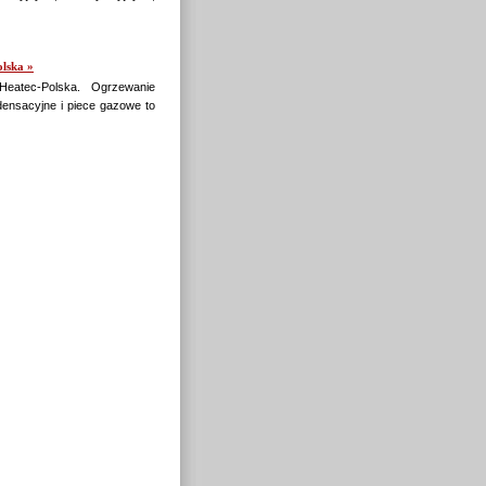
lska »
Heatec-Polska. Ogrzewanie
densacyjne i piece gazowe to