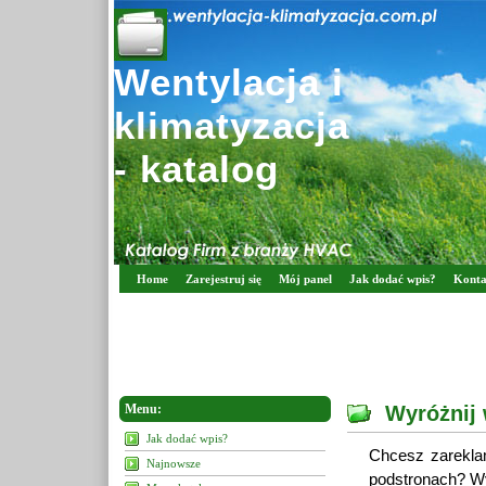
Wentylacja i
klimatyzacja
- katalog
Home
Zarejestruj się
Mój panel
Jak dodać wpis?
Konta
Menu:
Wyróżnij 
Jak dodać wpis?
Chcesz zarekla
Najnowsze
podstronach? Wy