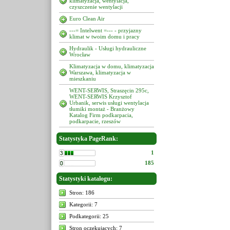
klimatyzacja, wentylacja,
czyszczenie wentylacji
Euro Clean Air
---= Intelwent =--- - przyjazny
klimat w twoim domu i pracy
Hydraulik - Usługi hydrauliczne
Wrocław
Klimatyzacja w domu, klimatyzacja
Warszawa, klimatyzacja w
mieszkaniu
WENT-SERWIS, Straszęcin 295c,
WENT-SERWIS Krzysztof
Urbanik, serwis usługi wentylacja
tłumiki montaż - Branżowy
Katalog Firm podkarpacia,
podkarpacie, rzeszów
Statystyka PageRank:
1
185
Statystyki katalogu:
Stron: 186
Kategorii: 7
Podkategorii: 25
Stron oczekujących: 7