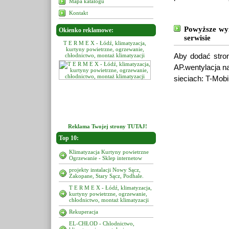
Mapa katalogu
Kontakt
Powyższe wyr
Okienko reklamowe:
serwisie
 - Łódź, klimatyzacja,
T E R M E X - Łódź, klimatyzacja,
T E R M E X - Łódź, klimatyza
wietrzne, ogrzewanie,
kurtyny powietrzne, ogrzewanie,
kurtyny powietrzne, ogrzewan
Aby dodać stron
o, montaż klimatyzacji
chłodnictwo, montaż klimatyzacji
chłodnictwo, montaż klimatyz
AP.wentylacja n
sieciach: T-Mobi
Reklama Twojej strony TUTAJ!
Top 10:
Klimatyzacja Kurtyny powietrzne
Ogrzewanie - Sklep internetow
projekty instalacji Nowy Sącz,
Zakopane, Stary Sącz, Podhale.
T E R M E X - Łódź, klimatyzacja,
kurtyny powietrzne, ogrzewanie,
chłodnictwo, montaż klimatyzacji
Rekuperacja
EL-CHŁOD - Chlodnictwo,