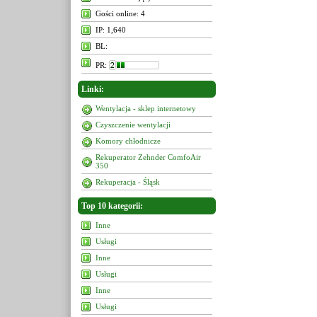
Gości online: 4
IP: 1,640
BL:
PR:
Linki:
Wentylacja - sklep internetowy
Czyszczenie wentylacji
Komory chłodnicze
Rekuperator Zehnder ComfoAir
350
Rekuperacja - Śląsk
Top 10 kategorii:
Inne
Usługi
Inne
Usługi
Inne
Usługi